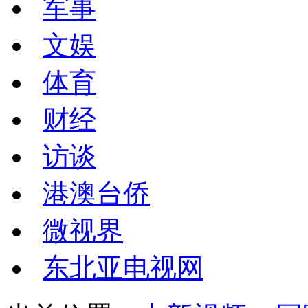
军事
文娱
体育
财经
访谈
港澳台侨
微视界
东北亚电视网