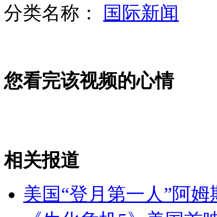
分类名称：
国际新闻
山西运城恶犬咬伤多人 警民合力深夜将其击毙
您看完该视频的心情
女孩北京地铁殴打老人 痛下狠手拳打脚踢
无痛分娩是否安全 医生回应
外交部：反对强权政治霸凌主义
相关报道
外交部：有关国家言论片面不公正
美国“登月第一人”阿