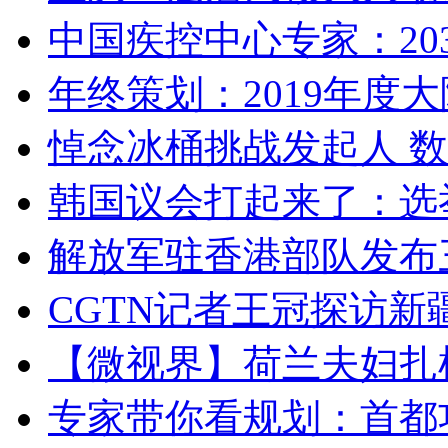
中国疾控中心专家：203
年终策划：2019年度大陆
悼念冰桶挑战发起人 数百
韩国议会打起来了：选举
解放军驻香港部队发布三
CGTN记者王冠探访新疆
【微视界】荷兰夫妇扎根青
专家带你看规划：首都功