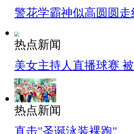
警花学霸神似高圆圆走
热点新闻
美女主持人直播球赛 
热点新闻
直击"圣诞泳装裸跑"