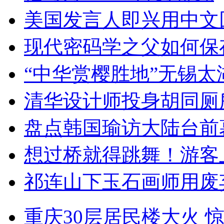
美国发言人即兴用中文
现代密码学之父如何保
“中华赏樱胜地”无锡
清华设计师投身胡同厕
盘点韩国瑜访大陆台前
想过桥就得跳舞！游客
祁连山下玉石画师用废
重庆30层居民楼大火