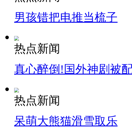
男孩错把电推当梳子
热点新闻
真心醉倒!国外神剧被
热点新闻
呆萌大熊猫滑雪取乐