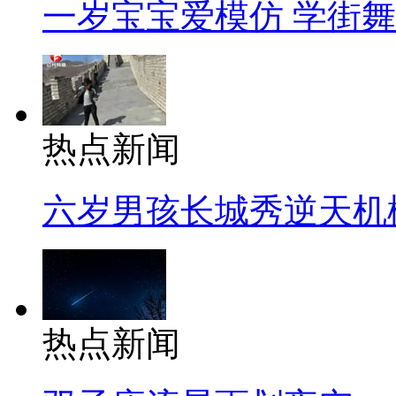
一岁宝宝爱模仿 学街
热点新闻
六岁男孩长城秀逆天机
热点新闻