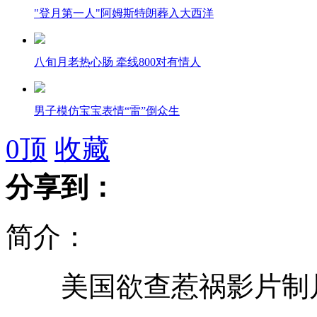
"登月第一人"阿姆斯特朗葬入大西洋
八旬月老热心肠 牵线800对有情人
男子模仿宝宝表情“雷”倒众生
0
顶
收藏
日法院网站被黑显示钓鱼岛是中国的
分享到：
产妇产后大出血 网友深夜争献血
简介：
联合国收到中国钓鱼岛坐标表将公布
美国欲查惹祸影片制片
教育部:老师须尊重学生人格不能体罚