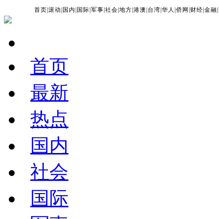
首页
|
滚动
|
国内
|
国际
|
军事
|
社会
|
地方
|
港澳
|
台湾
|
华人
|
侨网
|
财经
|
金融
|
首页
最新
热点
国内
社会
国际