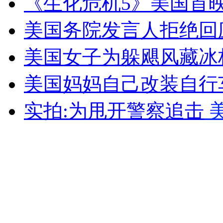
《生化危机5》美国首映
安徽一实载49人客车翻车
美国务院发言人拒绝回
美国女子为躲飓风藏冰
走！跟着总书记去植树
美国妈妈自己改装自行
消防员救轻生者
花炮节热闹非凡
减压"枕头大战"
实拍:为甩开警察追击
纽约上演“枕头大战”
司机酒驾遇交警 急速倒车逃窜