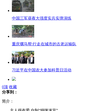
中国三军昼夜大强度实兵实弹演练
重庆骡马帮:行走在城市的古老运输队
习近平在中国农大参加科普日活动
0
顶
收藏
英王妃度假遭偷拍 半身裸照引风波
分享到：
简介：
快递给顾客留言:没事少买点
主人很有爱 自制“猫咪迷宫”