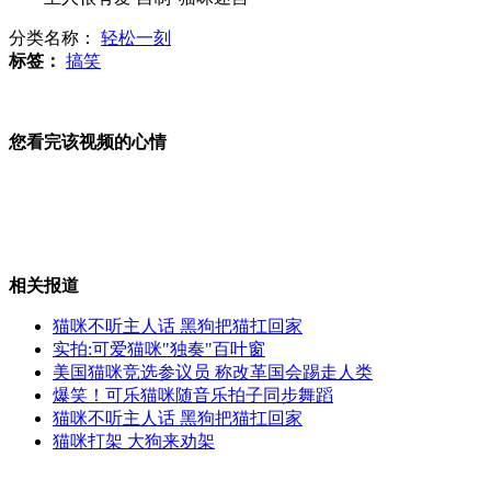
分类名称：
轻松一刻
"登月第一人"阿姆斯特朗葬入大西洋
标签：
搞笑
"最美女车主"路遇伤者出手相救
您看完该视频的心情
八旬月老热心肠 牵线800对有情人
主人很有爱 自制“猫咪迷宫”
相关报道
猫咪不听主人话 黑狗把猫扛回家
山西运城恶犬咬伤多人 警民合力深夜将其击毙
实拍:可爱猫咪"独奏"百叶窗
美国猫咪竞选参议员 称改革国会踢走人类
爆笑！可乐猫咪随音乐拍子同步舞蹈
猫咪不听主人话 黑狗把猫扛回家
猫咪打架 大狗来劝架
女孩北京地铁殴打老人 痛下狠手拳打脚踢