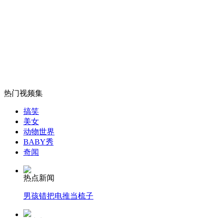
无痛分娩是否安全 医生回应
外交部：反对强权政治霸凌主义
外交部：有关国家言论片面不公正
热门视频集
搞笑
美女
动物世界
安徽一实载49人客车翻车
BABY秀
奇闻
热点新闻
走！跟着总书记去植树
男孩错把电推当梳子