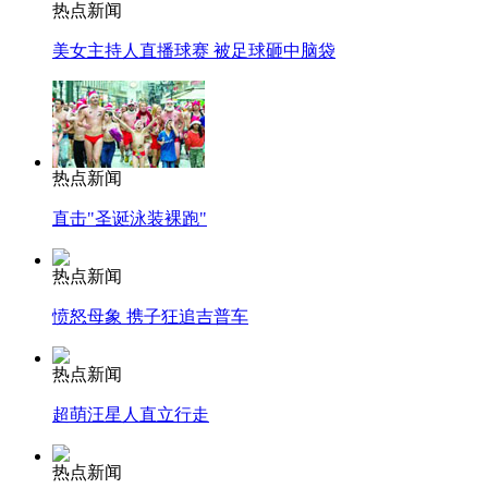
热点新闻
美女主持人直播球赛 被足球砸中脑袋
热点新闻
直击"圣诞泳装裸跑"
热点新闻
愤怒母象 携子狂追吉普车
热点新闻
超萌汪星人直立行走
热点新闻