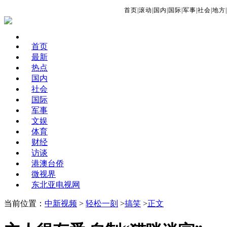
首页
|
滚动
|
国内
|
国际
|
军事
|
社会
|
地方
|
首页
最新
热点
国内
社会
国际
军事
文娱
体育
财经
访谈
港澳台侨
微视界
东北亚电视网
当前位置：
中新视频
>
轻松一刻
>
搞笑
>
正文