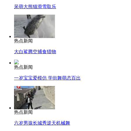
呆萌大熊猫滑雪取乐
热点新闻
大白鲨腾空捕食猎物
热点新闻
一岁宝宝爱模仿 学街舞萌态百出
热点新闻
六岁男孩长城秀逆天机械舞