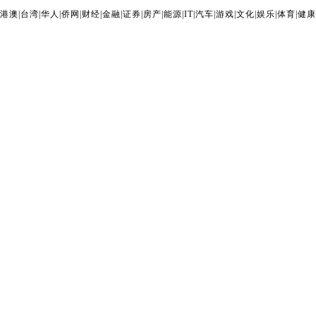
港澳
|
台湾
|
华人
|
侨网
|
财经
|
金融
|
证券
|
房产
|
能源
|
IT
|
汽车
|
游戏
|
文化
|
娱乐
|
体育
|
健康