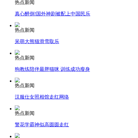
热点新闻
消防员救轻生者
花炮节热闹非凡
减压"枕头大战"
真心醉倒!国外神剧被配上中国民乐
热点新闻
纽约上演“枕头大战”
呆萌大熊猫滑雪取乐
热点新闻
司机酒驾遇交警 急速倒车逃窜
狗教练陪伴最胖猫咪 训练成功瘦身
热点新闻
汉服仕女照相馆走红网络
热点新闻
警花学霸神似高圆圆走红