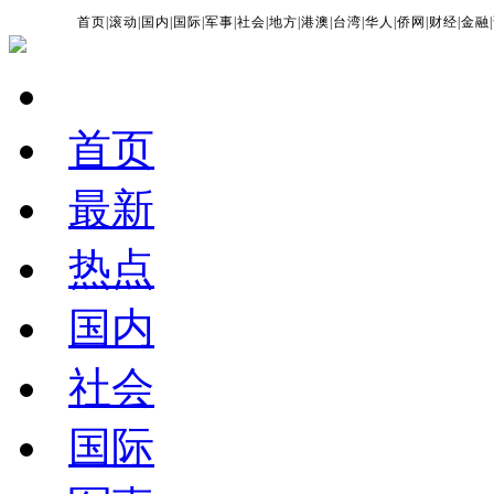
首页
|
滚动
|
国内
|
国际
|
军事
|
社会
|
地方
|
港澳
|
台湾
|
华人
|
侨网
|
财经
|
金融
|
首页
最新
热点
国内
社会
国际