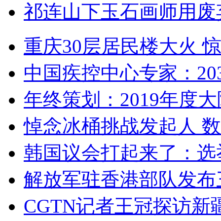
祁连山下玉石画师用废
重庆30层居民楼大火
中国疾控中心专家：203
年终策划：2019年度大陆
悼念冰桶挑战发起人 数百
韩国议会打起来了：选举
解放军驻香港部队发布三
CGTN记者王冠探访新疆