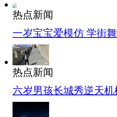
热点新闻
一岁宝宝爱模仿 学街
热点新闻
六岁男孩长城秀逆天机