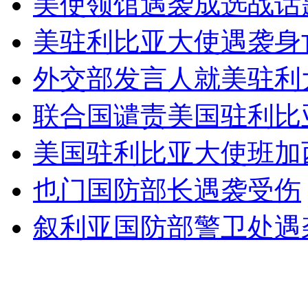
美使领馆遇袭成选战话
美驻利比亚大使遇袭身
走！跟着总书记去植树
外交部发言人就美驻利
联合国谴责美国驻利比
消防员救轻生者
花炮节热闹非凡
减压"枕头大战"
美国驻利比亚大使班加
也门国防部长遇袭受伤
纽约上演“枕头大战”
叙利亚国防部警卫处遇袭
司机酒驾遇交警 急速倒车逃窜