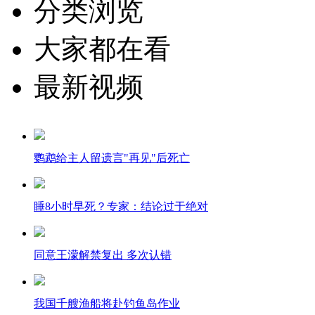
分类浏览
大家都在看
最新视频
鹦鹉给主人留遗言"再见"后死亡
睡8小时早死？专家：结论过于绝对
同意王濛解禁复出 多次认错
我国千艘渔船将赴钓鱼岛作业