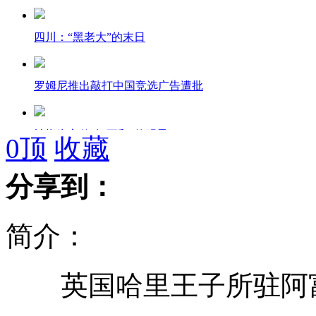
四川：“黑老大”的末日
罗姆尼推出敲打中国竞选广告遭批
被指为宣传“闹不和”的明星
0
顶
收藏
分享到：
上海举行了最大规模的防空演习
简介：
港媒：二炮令解放军在钓鱼岛占优
英国哈里王子所驻阿
英威廉王子夫妇度假裸露照曝光