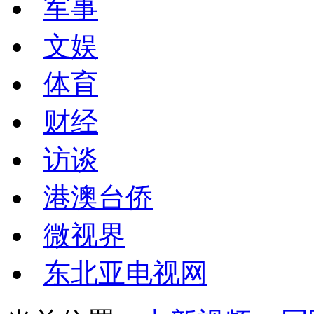
军事
文娱
体育
财经
访谈
港澳台侨
微视界
东北亚电视网