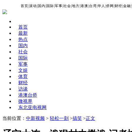
首页
|
滚动
|
国内
|
国际
|
军事
|
社会
|
地方
|
港澳
|
台湾
|
华人
|
侨网
|
财经
|
金融
|
首页
最新
热点
国内
社会
国际
军事
文娱
体育
财经
访谈
港澳台侨
微视界
东北亚电视网
当前位置：
中新视频
>
轻松一刻
>
搞笑
>
正文