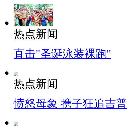
热点新闻
直击"圣诞泳装裸跑"
热点新闻
愤怒母象 携子狂追吉