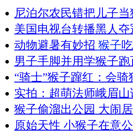
尼泊尔农民错把儿子当
外交部：反对强权政治霸凌主义
美国电视台转播黑人夺
外交部：有关国家言论片面不公正
动物避暑有妙招
猴子
吃
男子手脚并用学猴子跑
安徽一实载49人客车翻车
“骑士”猴子蹿红：会骑
实拍：超萌法师峨眉山
走！跟着总书记去植树
猴子偷溜出公园 大闹
消防员救轻生者
花炮节热闹非凡
减压"枕头大战"
原始天性 小猴子在意