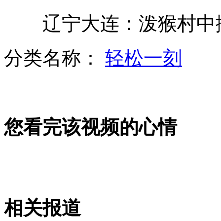
中国海监50船：最先进海监船
辽宁大连：泼猴村中撒
分类名称：
轻松一刻
2013奇闻大荟萃 最高狗入选
二炮：战略导弹部队核心军事能力提升
您看完该视频的心情
山西运城恶犬咬伤多人 警民合力深夜将其击毙
女孩北京地铁殴打老人 痛下狠手拳打脚踢
相关报道
无痛分娩是否安全 医生回应