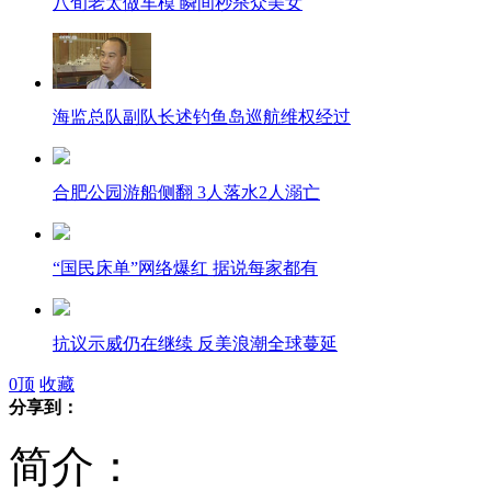
八旬老太做车模 瞬间秒杀众美女
海监总队副队长述钓鱼岛巡航维权经过
合肥公园游船侧翻 3人落水2人溺亡
“国民床单”网络爆红 据说每家都有
抗议示威仍在继续 反美浪潮全球蔓延
0
顶
收藏
分享到：
实拍：众人水中持竹竿挑逗老虎
简介：