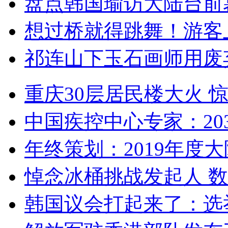
盘点韩国瑜访大陆台前
想过桥就得跳舞！游客
祁连山下玉石画师用废
重庆30层居民楼大火
中国疾控中心专家：203
年终策划：2019年度大陆
悼念冰桶挑战发起人 数百
韩国议会打起来了：选举