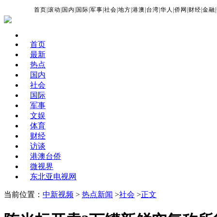
首页
|
滚动
|
国内
|
国际
|
军事
|
社会
|
地方
|
港澳
|
台湾
|
华人
|
侨网
|
财经
|
金融
|
首页
最新
热点
国内
社会
国际
军事
文娱
体育
财经
访谈
港澳台侨
微视界
东北亚电视网
当前位置：
中新视频
>
热点新闻
>
社会
>
正文