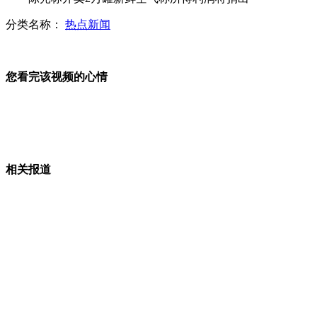
分类名称：
热点新闻
宁夏一客车翻入深沟已致11人死亡
老太76元存银行19年 倒欠银行钱
您看完该视频的心情
山西运城恶犬咬伤多人 警民合力深夜将其击毙
相关报道
女孩北京地铁殴打老人 痛下狠手拳打脚踢
无痛分娩是否安全 医生回应
外交部：反对强权政治霸凌主义