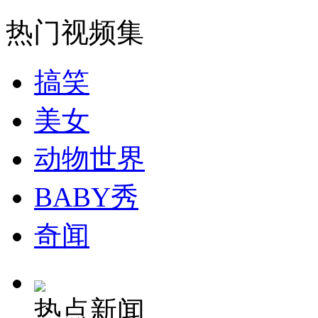
热门视频集
外交部：有关国家言论片面不公正
搞笑
安徽一实载49人客车翻车
美女
动物世界
走！跟着总书记去植树
BABY秀
奇闻
消防员救轻生者
花炮节热闹非凡
减压"枕头大战"
热点新闻
纽约上演“枕头大战”