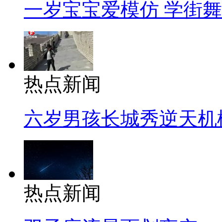
一岁宝宝爱模仿 学街
热点新闻
六岁男孩长城秀逆天机
热点新闻