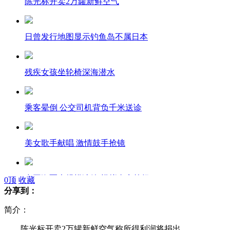
陈光标开卖2万罐新鲜空气
日曾发行地图显示钓鱼岛不属日本
残疾女孩坐轮椅深海潜水
乘客晕倒 公交司机背负千米送诊
美女歌手献唱 激情鼓手抢镜
中国海军大规模演练 模拟真实战场
0
顶
收藏
分享到：
简介：
休渔结束 千艘渔船将赴钓鱼岛作业
陈光标开卖2万罐新鲜空气称所得利润将捐出