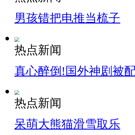
男孩错把电推当梳子
司机酒驾遇交警 急速倒车逃窜
热点新闻
真心醉倒!国外神剧被
热点新闻
呆萌大熊猫滑雪取乐