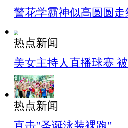
警花学霸神似高圆圆走
热点新闻
美女主持人直播球赛 
热点新闻
直击"圣诞泳装裸跑"