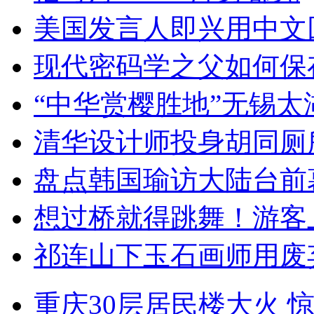
美国发言人即兴用中文
现代密码学之父如何保
“中华赏樱胜地”无锡
清华设计师投身胡同厕
盘点韩国瑜访大陆台前
想过桥就得跳舞！游客
祁连山下玉石画师用废
重庆30层居民楼大火