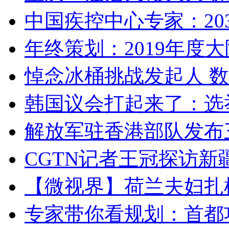
中国疾控中心专家：203
年终策划：2019年度大陆
悼念冰桶挑战发起人 数百
韩国议会打起来了：选举
解放军驻香港部队发布三
CGTN记者王冠探访新疆
【微视界】荷兰夫妇扎根青
专家带你看规划：首都功