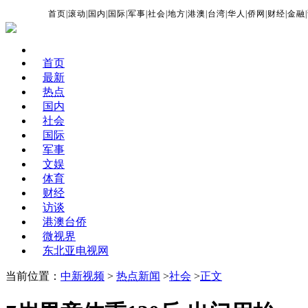
首页
|
滚动
|
国内
|
国际
|
军事
|
社会
|
地方
|
港澳
|
台湾
|
华人
|
侨网
|
财经
|
金融
|
首页
最新
热点
国内
社会
国际
军事
文娱
体育
财经
访谈
港澳台侨
微视界
东北亚电视网
当前位置：
中新视频
>
热点新闻
>
社会
>
正文