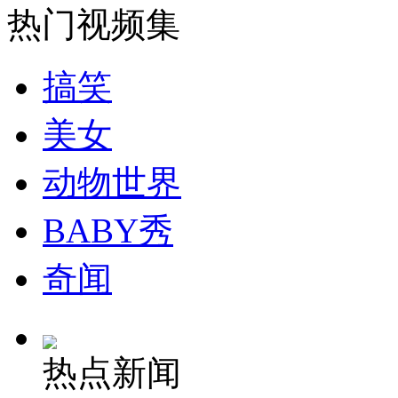
热门视频集
安徽一实载49人客车翻车
搞笑
美女
走！跟着总书记去植树
动物世界
消防员救轻生者
花炮节热闹非凡
减压"枕头大战"
BABY秀
奇闻
纽约上演“枕头大战”
热点新闻
司机酒驾遇交警 急速倒车逃窜