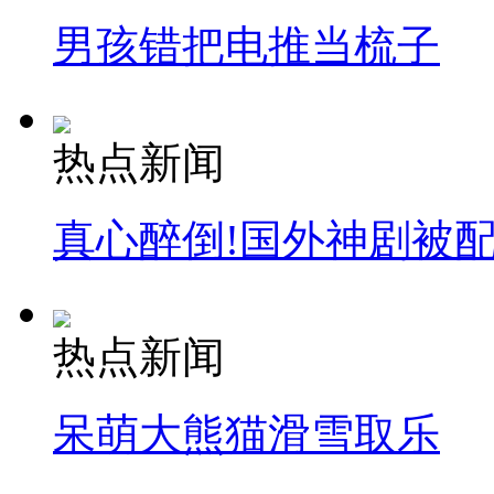
男孩错把电推当梳子
热点新闻
真心醉倒!国外神剧被
热点新闻
呆萌大熊猫滑雪取乐