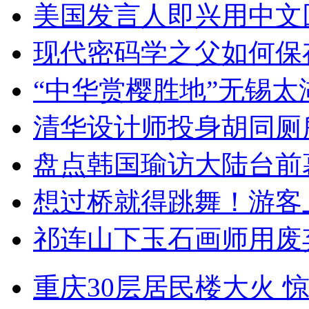
美国发言人即兴用中文
现代密码学之父如何保
“中华赏樱胜地”无锡
清华设计师投身胡同厕
盘点韩国瑜访大陆台前
想过桥就得跳舞！游客
祁连山下玉石画师用废
重庆30层居民楼大火