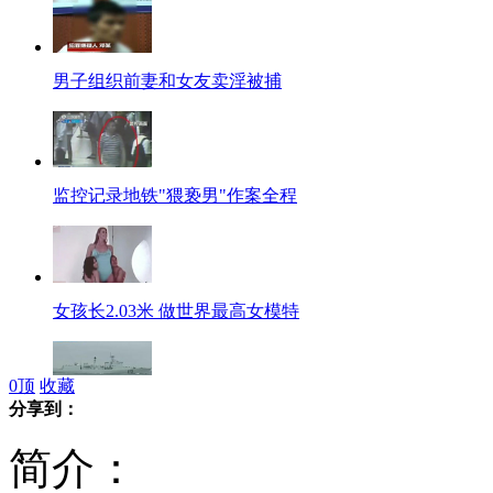
男子组织前妻和女友卖淫被捕
监控记录地铁"猥亵男"作案全程
女孩长2.03米 做世界最高女模特
0
顶
收藏
分享到：
中国4大军区军演加强多兵种联合作战
简介：