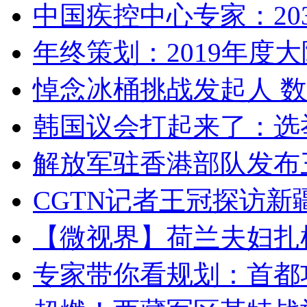
中国疾控中心专家：203
年终策划：2019年度大陆
悼念冰桶挑战发起人 数百
韩国议会打起来了：选举
解放军驻香港部队发布三
CGTN记者王冠探访新疆
【微视界】荷兰夫妇扎根青
专家带你看规划：首都功