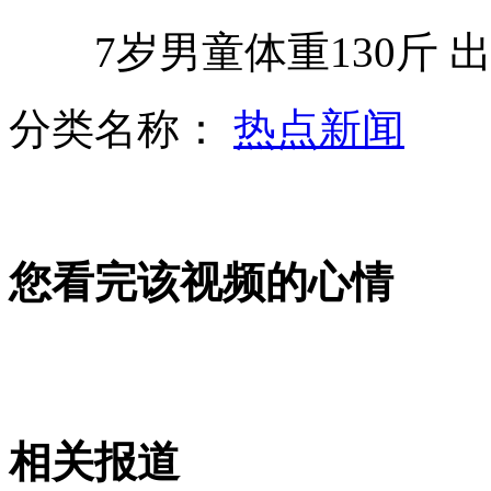
7岁男童体重130斤 
实拍双胞胎萌宝摇摆秀
分类名称：
热点新闻
爸爸压力大 女儿易焦虑
您看完该视频的心情
韩国考虑在联合国提及慰安妇等问题
东海休渔17日结束中国渔船整装待发
相关报道