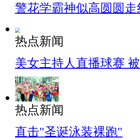
警花学霸神似高圆圆走
热点新闻
美女主持人直播球赛 
热点新闻
直击"圣诞泳装裸跑"