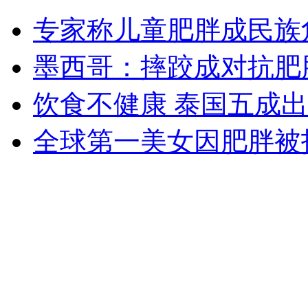
地球很安全 "世界末日"不会近在咫尺
专家称儿童肥胖成民族
山西运城恶犬咬伤多人 警民合力深夜将其击毙
墨西哥：摔跤成对抗肥
饮食不健康 泰国五成
女孩北京地铁殴打老人 痛下狠手拳打脚踢
全球第一美女因肥胖被
无痛分娩是否安全 医生回应
外交部：反对强权政治霸凌主义
外交部：有关国家言论片面不公正