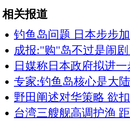
相关报道
外交部：有关国家言论片面不公正
钓鱼岛问题 日本步步
安徽一实载49人客车翻车
成报:"购"岛不过是闹
日媒称日本政府拟进一
走！跟着总书记去植树
专家:钓鱼岛核心是大
野田阐述对华策略 欲
消防员救轻生者
花炮节热闹非凡
减压"枕头大战"
台湾三艘舰高调护渔 距
纽约上演“枕头大战”