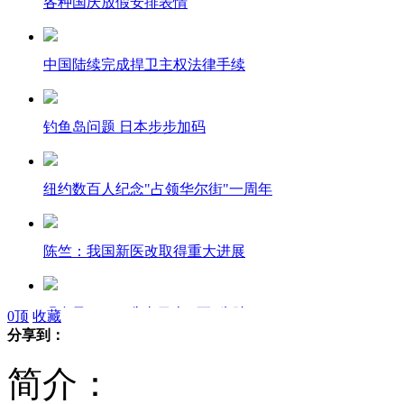
各种国庆放假安排表情
中国陆续完成捍卫主权法律手续
钓鱼岛问题 日本步步加码
纽约数百人纪念"占领华尔街"一周年
陈竺：我国新医改取得重大进展
强台风"三巴"袭击日本 1死1失踪
0
顶
收藏
分享到：
简介：
英媒：波音727头等舱更危险