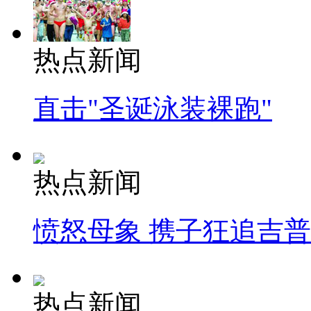
热点新闻
直击"圣诞泳装裸跑"
热点新闻
愤怒母象 携子狂追吉
热点新闻