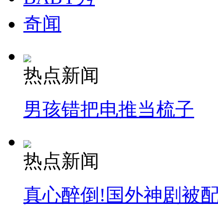
奇闻
热点新闻
男孩错把电推当梳子
热点新闻
真心醉倒!国外神剧被