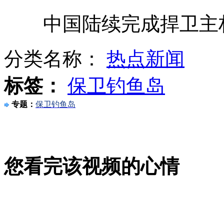
中国陆续完成捍卫主
争议电影制片人接受美警方问询
分类名称：
热点新闻
土耳其示威者在使馆前焚烧美国旗
标签：
保卫钓鱼岛
山西运城恶犬咬伤多人 警民合力深夜将其击毙
专题：
保卫钓鱼岛
女孩北京地铁殴打老人 痛下狠手拳打脚踢
您看完该视频的心情
无痛分娩是否安全 医生回应
外交部：反对强权政治霸凌主义