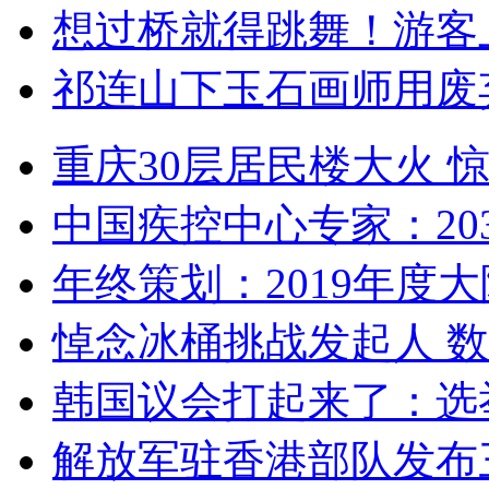
想过桥就得跳舞！游客
祁连山下玉石画师用废
重庆30层居民楼大火
中国疾控中心专家：203
年终策划：2019年度大陆
悼念冰桶挑战发起人 数百
韩国议会打起来了：选举
解放军驻香港部队发布三