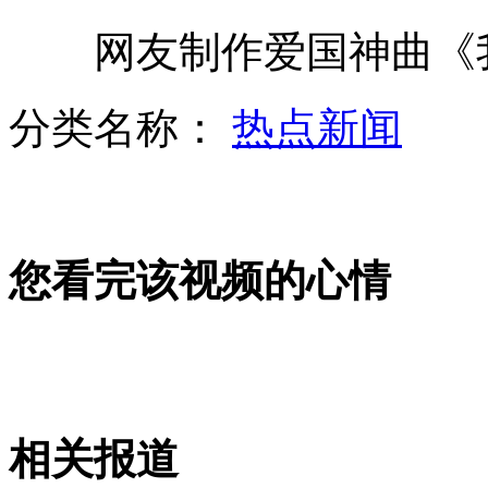
网友制作爱国神曲《我
大广高速在建隧道塌方 16人被困
分类名称：
热点新闻
湄公河惨案:糯康犯罪集团涉嫌四宗罪
您看完该视频的心情
日学者:右翼势力欲借钓鱼岛上位
<魔戒>前传<霍比特人1>将上映
相关报道