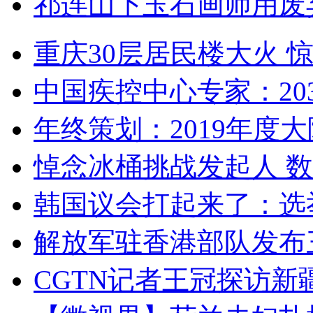
祁连山下玉石画师用废
重庆30层居民楼大火
中国疾控中心专家：203
年终策划：2019年度大陆
悼念冰桶挑战发起人 数百
韩国议会打起来了：选举
解放军驻香港部队发布三
CGTN记者王冠探访新疆