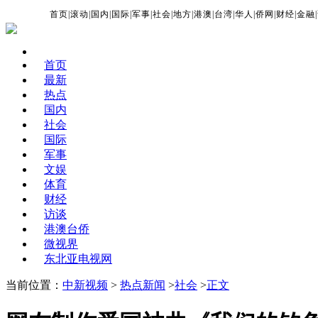
首页
|
滚动
|
国内
|
国际
|
军事
|
社会
|
地方
|
港澳
|
台湾
|
华人
|
侨网
|
财经
|
金融
|
首页
最新
热点
国内
社会
国际
军事
文娱
体育
财经
访谈
港澳台侨
微视界
东北亚电视网
当前位置：
中新视频
>
热点新闻
>
社会
>
正文