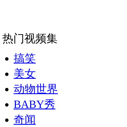
安徽一实载49人客车翻车
热门视频集
走！跟着总书记去植树
搞笑
消防员救轻生者
花炮节热闹非凡
减压"枕头大战"
美女
动物世界
纽约上演“枕头大战”
BABY秀
奇闻
司机酒驾遇交警 急速倒车逃窜