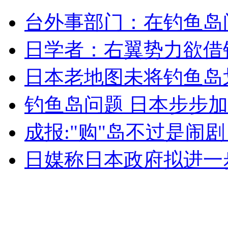
日本老地图未将钓鱼岛划入版图
台外事部门：在钓鱼岛
山西运城恶犬咬伤多人 警民合力深夜将其击毙
日学者：右翼势力欲借
日本老地图未将钓鱼岛
女孩北京地铁殴打老人 痛下狠手拳打脚踢
钓鱼岛问题 日本步步
成报:"购"岛不过是闹
无痛分娩是否安全 医生回应
日媒称日本政府拟进一
外交部：反对强权政治霸凌主义
外交部：有关国家言论片面不公正