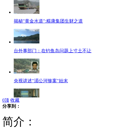
揭秘"黄金水道":糯康集团生财之道
台外事部门：在钓鱼岛问题上寸土不让
央视讲述"湄公河惨案"始末
0
顶
收藏
分享到：
湄公河惨案:已备8组证据40万字报告
简介：