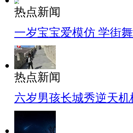
热点新闻
一岁宝宝爱模仿 学街
热点新闻
六岁男孩长城秀逆天机