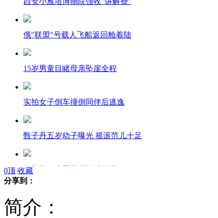
西安小雁塔博物院强收"讲解费"
俄"联盟"号载人飞船返回舱着陆
15岁男童目睹母亲坠崖全程
实拍女子倒车撞倒同伴后逃逸
甄子丹五岁幼子曝光 摇滚范儿十足
佳能松下中国工厂暂时停工
0
顶
收藏
分享到：
简介：
男子卖百万宝马车换清朝黄马褂