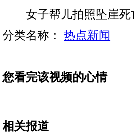
女子帮儿拍照坠崖死亡 
15岁新生因无法天天洗澡 选择退学
分类名称：
热点新闻
7岁男孩展神力 连做4000个俯卧撑
山西运城恶犬咬伤多人 警民合力深夜将其击毙
您看完该视频的心情
女孩北京地铁殴打老人 痛下狠手拳打脚踢
无痛分娩是否安全 医生回应
相关报道
外交部：反对强权政治霸凌主义