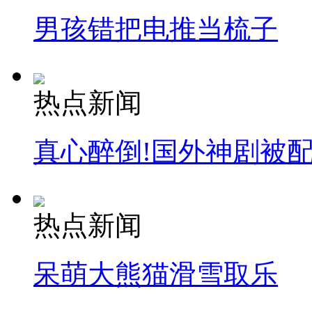
男孩错把电推当梳子
热点新闻
真心醉倒!国外神剧被
热点新闻
呆萌大熊猫滑雪取乐