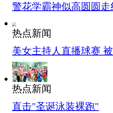
警花学霸神似高圆圆走
热点新闻
美女主持人直播球赛 
热点新闻
直击"圣诞泳装裸跑"