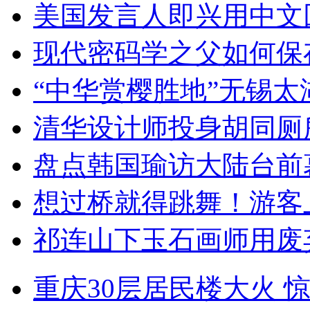
美国发言人即兴用中文
现代密码学之父如何保
“中华赏樱胜地”无锡
清华设计师投身胡同厕
盘点韩国瑜访大陆台前
想过桥就得跳舞！游客
祁连山下玉石画师用废
重庆30层居民楼大火