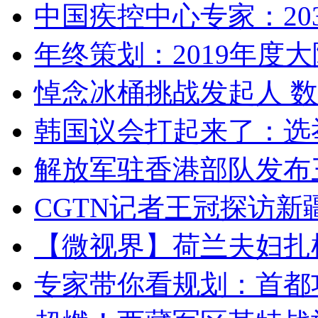
中国疾控中心专家：203
年终策划：2019年度大陆
悼念冰桶挑战发起人 数百
韩国议会打起来了：选举
解放军驻香港部队发布三
CGTN记者王冠探访新疆
【微视界】荷兰夫妇扎根青
专家带你看规划：首都功