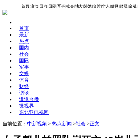
首页
|
滚动
|
国内
|
国际
|
军事
|
社会
|
地方
|
港澳
|
台湾
|
华人
|
侨网
|
财经
|
金融
|
首页
最新
热点
国内
社会
国际
军事
文娱
体育
财经
访谈
港澳台侨
微视界
东北亚电视网
当前位置：
中新视频
>
热点新闻
>
社会
>
正文