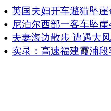
英国夫妇开车避猫坠崖
外交部：有关国家言论片面不公正
尼泊尔西部一客车坠崖
夫妻海边散步 遭遇大
安徽一实载49人客车翻车
实录：高速福建霞浦段
走！跟着总书记去植树
消防员救轻生者
花炮节热闹非凡
减压"枕头大战"
纽约上演“枕头大战”