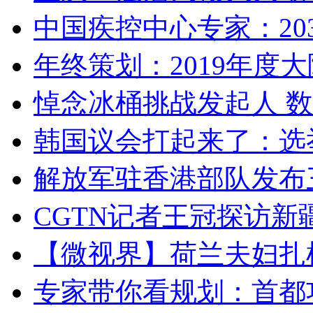
中国疾控中心专家：203
年终策划：2019年度大陆
悼念冰桶挑战发起人 数百
韩国议会打起来了：选举
解放军驻香港部队发布三
CGTN记者王冠探访新疆
【微视界】荷兰夫妇扎根青
专家带你看规划：首都功