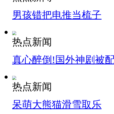
男孩错把电推当梳子
热点新闻
真心醉倒!国外神剧被
热点新闻
呆萌大熊猫滑雪取乐