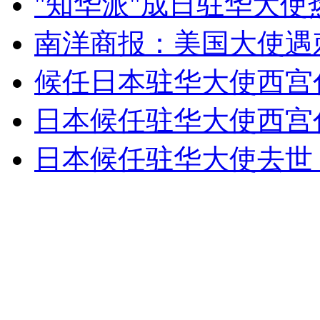
"知华派"成日驻华大使
南洋商报：美国大使遇
外交部：反对强权政治霸凌主义
候任日本驻华大使西宫
外交部：有关国家言论片面不公正
日本候任驻华大使西宫
日本候任驻华大使去世
安徽一实载49人客车翻车
走！跟着总书记去植树
消防员救轻生者
花炮节热闹非凡
减压"枕头大战"