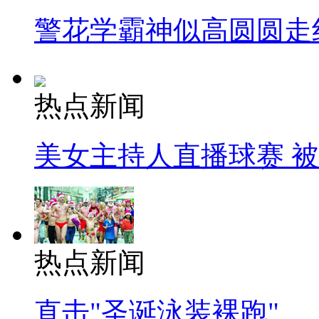
警花学霸神似高圆圆走
热点新闻
美女主持人直播球赛 
热点新闻
直击"圣诞泳装裸跑"