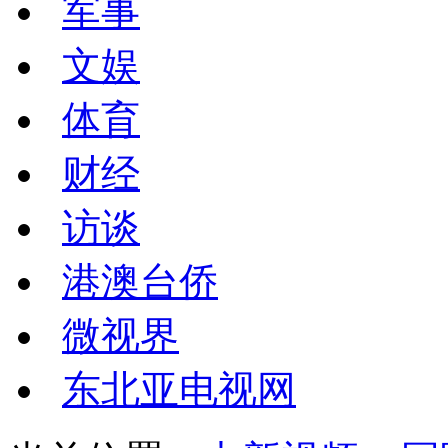
军事
文娱
体育
财经
访谈
港澳台侨
微视界
东北亚电视网