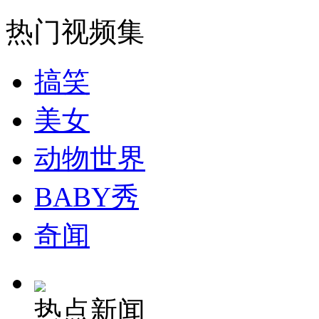
热门视频集
纽约上演“枕头大战”
搞笑
司机酒驾遇交警 急速倒车逃窜
美女
动物世界
BABY秀
奇闻
热点新闻