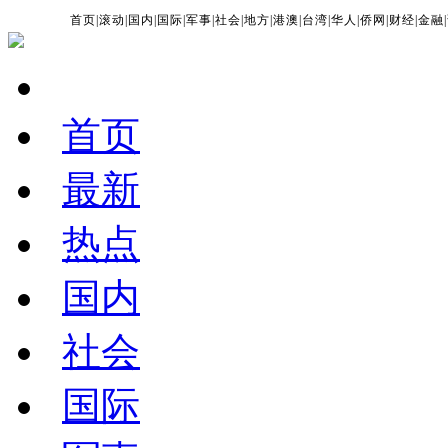
首页
|
滚动
|
国内
|
国际
|
军事
|
社会
|
地方
|
港澳
|
台湾
|
华人
|
侨网
|
财经
|
金融
|
首页
最新
热点
国内
社会
国际