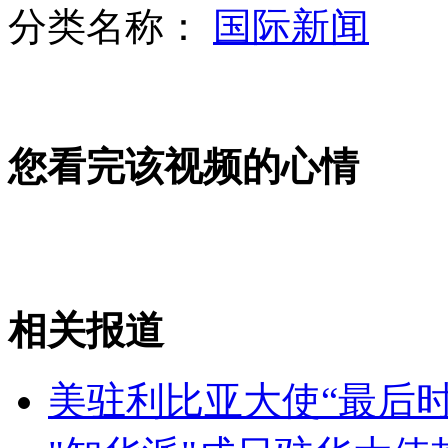
分类名称：
国际新闻
东海休渔结束 大量渔船出海
两名日本人一度登上钓鱼岛
您看完该视频的心情
“史上最帅双胞胎”兄弟入读北大
山西运城恶犬咬伤多人 警民合力深夜将其击毙
相关报道
女孩北京地铁殴打老人 痛下狠手拳打脚踢
美驻利比亚大使“最后
无痛分娩是否安全 医生回应