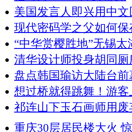
美国发言人即兴用中文
现代密码学之父如何保
“中华赏樱胜地”无锡
清华设计师投身胡同厕
盘点韩国瑜访大陆台前
想过桥就得跳舞！游客
祁连山下玉石画师用废
重庆30层居民楼大火