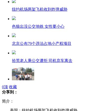
纽约机场两架飞机收到炸弹威胁
色狼出没公交地铁 女性要小心
北京公布79个违法占地小产权项目
拾荒老人乘公交遭拒 司机弃车离去
南京民众悼念大屠杀遇难同胞
0
顶
收藏
分享到：
简介：
美国：纽约机场两架飞机收到炸弹威胁