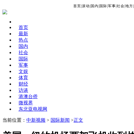
首页
|
滚动
|
国内
|
国际
|
军事
|
社会
|
地方
|
首页
最新
热点
国内
社会
国际
军事
文娱
体育
财经
访谈
港澳台侨
微视界
东北亚电视网
当前位置：
中新视频
>
国际新闻
>
正文