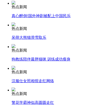
走！跟着总书记去植树
热点新闻
真心醉倒!国外神剧被配上中国民乐
消防员救轻生者
花炮节热闹非凡
减压"枕头大战"
热点新闻
呆萌大熊猫滑雪取乐
纽约上演“枕头大战”
热点新闻
狗教练陪伴最胖猫咪 训练成功瘦身
司机酒驾遇交警 急速倒车逃窜
热点新闻
汉服仕女照相馆走红网络
热点新闻
警花学霸神似高圆圆走红