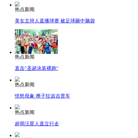
热点新闻
美女主持人直播球赛 被足球砸中脑袋
热点新闻
直击"圣诞泳装裸跑"
热点新闻
愤怒母象 携子狂追吉普车
热点新闻
超萌汪星人直立行走