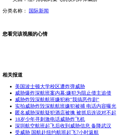
女士优先：宅男女神养成记
分类名称：
国际新闻
您看完该视频的心情
中国钓鱼岛专题地图编制完成
王立军徇私枉法、叛逃、滥用职权、受贿案开庭
相关报道
美国波士顿大学校区遭炸弹威胁
威胁爆炸深航班案内幕:嫌犯为阻止债主追债
威胁炸毁深航航班嫌犯称"我搞恶作剧"
专访糯康:曾服务"鸦片皇帝"坤沙
实拍威胁炸毁深航航班嫌犯被捕 电话内容曝光
匿名威胁深航疑犯酒店被擒 被抓后连说对不起
18岁少年寻刺激电话威胁炸飞机
山西运城恶犬咬伤多人 警民合力深夜将其击毙
深圳航空航班起飞后收到威胁信息 备降武汉
受威胁 国航赴纽约航班起飞7小时返航