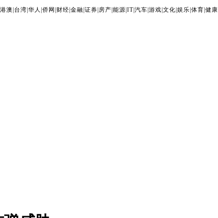
港澳
|
台湾
|
华人
|
侨网
|
财经
|
金融
|
证券
|
房产
|
能源
|
IT
|
汽车
|
游戏
|
文化
|
娱乐
|
体育
|
健康