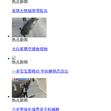
热点新闻
呆萌大熊猫滑雪取乐
热点新闻
大白鲨腾空捕食猎物
热点新闻
一岁宝宝爱模仿 学街舞萌态百出
热点新闻
六岁男孩长城秀逆天机械舞