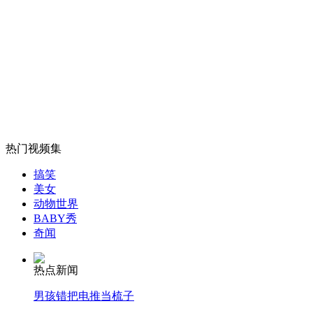
女孩北京地铁殴打老人 痛下狠手拳打脚踢
无痛分娩是否安全 医生回应
外交部：反对强权政治霸凌主义
热门视频集
搞笑
外交部：有关国家言论片面不公正
美女
动物世界
BABY秀
奇闻
安徽一实载49人客车翻车
热点新闻
男孩错把电推当梳子