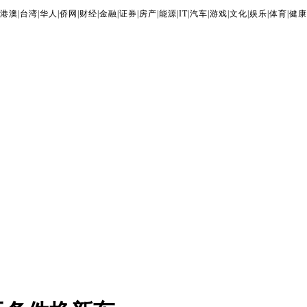
港澳
|
台湾
|
华人
|
侨网
|
财经
|
金融
|
证券
|
房产
|
能源
|
IT
|
汽车
|
游戏
|
文化
|
娱乐
|
体育
|
健康