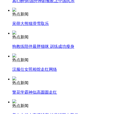
真心醉倒!国外神剧被配上中国民乐
热点新闻
司机酒驾遇交警 急速倒车逃窜
呆萌大熊猫滑雪取乐
热点新闻
狗教练陪伴最胖猫咪 训练成功瘦身
热点新闻
汉服仕女照相馆走红网络
热点新闻
警花学霸神似高圆圆走红
热点新闻