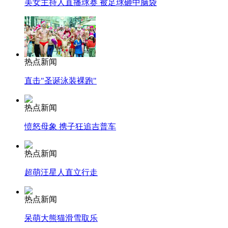
美女主持人直播球赛 被足球砸中脑袋
热点新闻
直击"圣诞泳装裸跑"
热点新闻
愤怒母象 携子狂追吉普车
热点新闻
超萌汪星人直立行走
热点新闻
呆萌大熊猫滑雪取乐