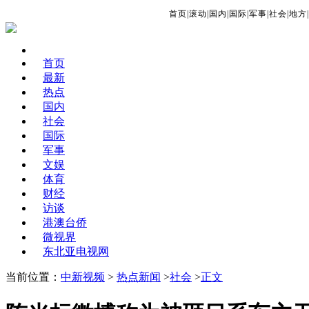
首页
|
滚动
|
国内
|
国际
|
军事
|
社会
|
地方
|
首页
最新
热点
国内
社会
国际
军事
文娱
体育
财经
访谈
港澳台侨
微视界
东北亚电视网
当前位置：
中新视频
>
热点新闻
>
社会
>
正文