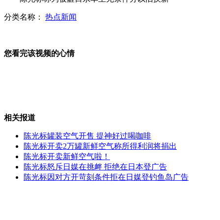
分类名称：
热点新闻
男子账户突增1700万 银行称可随支
持刀劫匪与女店员聊天被顾客吓跑
您看完该视频的心情
山西运城恶犬咬伤多人 警民合力深夜将其击毙
相关报道
陈光标罐装空气开售 提神好过喝咖啡
女孩北京地铁殴打老人 痛下狠手拳打脚踢
陈光标开卖2万罐新鲜空气称所得利润将捐出
陈光标开卖新鲜空气啦！
陈光标怒斥日媒在挑衅 拒绝在日本登广告
无痛分娩是否安全 医生回应
陈光标因对方开苛刻条件拒在日媒登钓鱼岛广告
外交部：反对强权政治霸凌主义