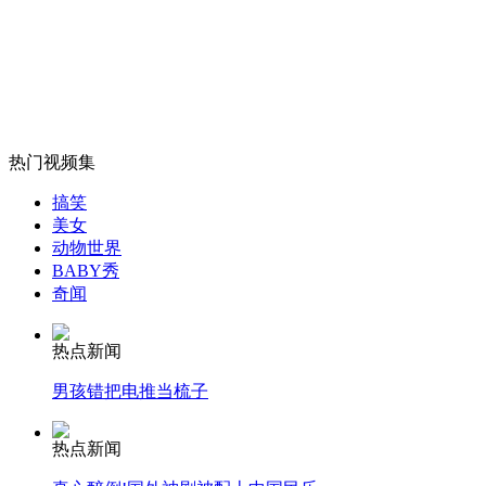
外交部：有关国家言论片面不公正
安徽一实载49人客车翻车
热门视频集
搞笑
美女
动物世界
BABY秀
走！跟着总书记去植树
奇闻
热点新闻
消防员救轻生者
花炮节热闹非凡
减压"枕头大战"
男孩错把电推当梳子
热点新闻
纽约上演“枕头大战”