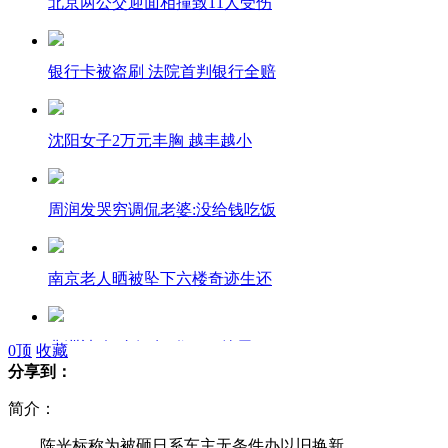
北京两公交迎面相撞致11人受伤
银行卡被盗刷 法院首判银行全赔
沈阳女子2万元丰胸 越丰越小
周润发哭穷调侃老婆:没给钱吃饭
南京老人晒被坠下六楼奇迹生还
非洲袖珍“金银岛”住1500渔民
0
顶
收藏
分享到：
简介：
郭晶晶买嫁妆 千万豪宅变礼堂
陈光标称为被砸日系车主无条件办以旧换新