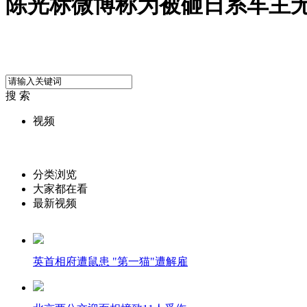
陈光标微博称为被砸日系车主
搜 索
视频
分类浏览
大家都在看
最新视频
英首相府遭鼠患 "第一猫"遭解雇