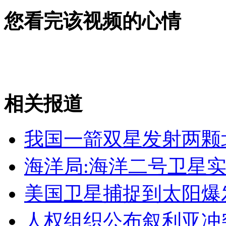
女孩北京地铁殴打老人 痛下狠手拳打脚踢
您看完该视频的心情
无痛分娩是否安全 医生回应
外交部：反对强权政治霸凌主义
相关报道
外交部：有关国家言论片面不公正
我国一箭双星发射两颗
海洋局:海洋二号卫星
安徽一实载49人客车翻车
美国卫星捕捉到太阳爆
人权组织公布叙利亚冲
走！跟着总书记去植树