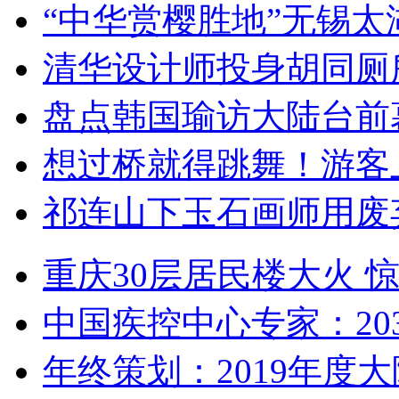
“中华赏樱胜地”无锡
清华设计师投身胡同厕
盘点韩国瑜访大陆台前
想过桥就得跳舞！游客
祁连山下玉石画师用废
重庆30层居民楼大火
中国疾控中心专家：203
年终策划：2019年度大陆