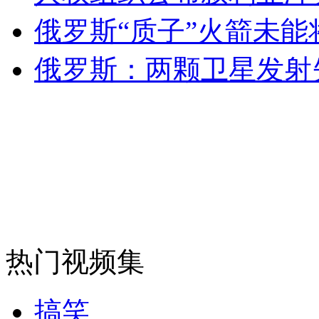
俄罗斯“质子”火箭未
消防员救轻生者
花炮节热闹非凡
减压"枕头大战"
俄罗斯：两颗卫星发射
纽约上演“枕头大战”
司机酒驾遇交警 急速倒车逃窜
热门视频集
搞笑