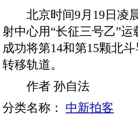
直击：高速免费首日——太和收费站
北京时间9月19日凌晨
强台风“杰拉华”横扫日本
射中心用“长征三号乙”运
成功将第14和第15颗北
东海舰队：海空联合演练对岛火力打击
转移轨道。
深圳派出所贴乌龙通告 连休17天
作者 孙自法
美不再把人民圣战者组织列为恐怖组织
分类名称：
中新拍客
山西运城恶犬咬伤多人 警民合力深夜将其击毙