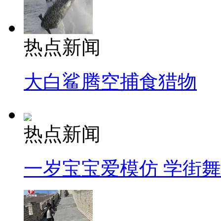
热点新闻
大白鲨腾空捕食猎物
热点新闻
一岁宝宝爱模仿 学街