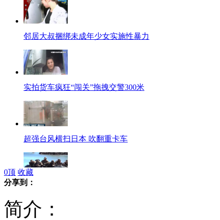
邻居大叔捆绑未成年少女实施性暴力
实拍货车疯狂“闯关”拖拽交警300米
超强台风横扫日本 吹翻重卡车
0
顶
收藏
分享到：
菲律宾在南沙群岛附近增派海军陆战队
简介：