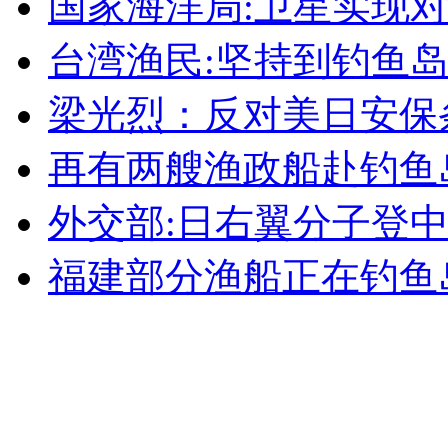
国家海洋局:卫星实现
女孩北京地铁殴打老人 痛下狠手拳打脚踢
台湾渔民:坚持到钓鱼
无痛分娩是否安全 医生回应
梁光烈：反对美日安保
再有两艘渔政船赴钓鱼
外交部：反对强权政治霸凌主义
外交部:日右翼分子登
外交部：有关国家言论片面不公正
福建部分渔船正在钓鱼
安徽一实载49人客车翻车