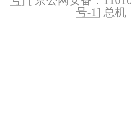
号
] [ 京公网安备：1101020
号-1
] 总机：