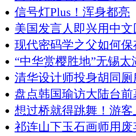
信号灯Plus！浑身都亮
美国发言人即兴用中文
现代密码学之父如何保
“中华赏樱胜地”无锡
清华设计师投身胡同厕
盘点韩国瑜访大陆台前
想过桥就得跳舞！游客
祁连山下玉石画师用废