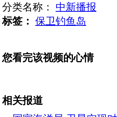
分类名称：
中新播报
标签：
保卫钓鱼岛
海洋局:卫星实现对钓鱼岛等海域监测
韩国已研发出打击朝火炮阵地导弹
您看完该视频的心情
韩国将向联大提慰安妇及岛屿议题
相关报道
山西运城恶犬咬伤多人 警民合力深夜将其击毙