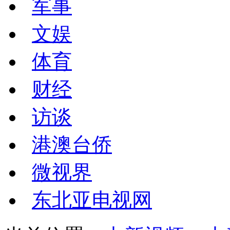
军事
文娱
体育
财经
访谈
港澳台侨
微视界
东北亚电视网