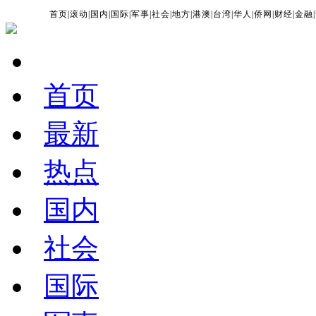
首页
|
滚动
|
国内
|
国际
|
军事
|
社会
|
地方
|
港澳
|
台湾
|
华人
|
侨网
|
财经
|
金融
|
首页
最新
热点
国内
社会
国际