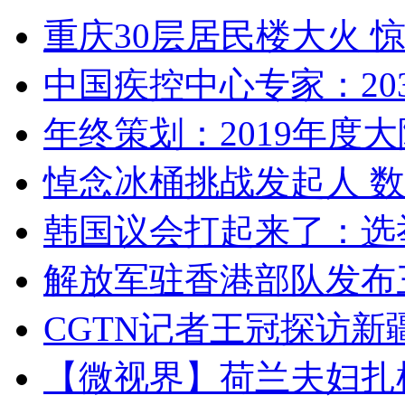
重庆30层居民楼大火
中国疾控中心专家：203
年终策划：2019年度大陆
悼念冰桶挑战发起人 数百
韩国议会打起来了：选举
解放军驻香港部队发布三
CGTN记者王冠探访新疆
【微视界】荷兰夫妇扎根青