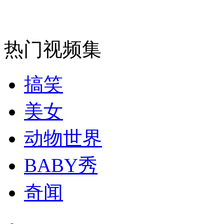
走！跟着总书记去植树
消防员救轻生者
花炮节热闹非凡
减压"枕头大战"
热门视频集
搞笑
纽约上演“枕头大战”
美女
司机酒驾遇交警 急速倒车逃窜
动物世界
BABY秀
奇闻