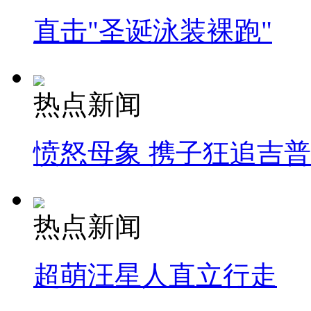
直击"圣诞泳装裸跑"
热点新闻
愤怒母象 携子狂追吉
热点新闻
超萌汪星人直立行走