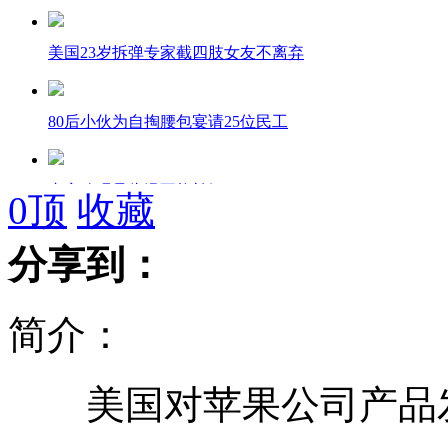
美国23岁拆弹专家截四肢女友不离弃
80后小伙为自掏腰包宴请25位民工
专家称喝骨头汤不能补钙
0
顶
收藏
分享到：
俄万亿克拉钻石矿 全球能用3000年
简介：
美国对苹果公司产品发起"337调查"
美国对苹果公司产品发起
南非罢工矿工接受涨薪22％将复工