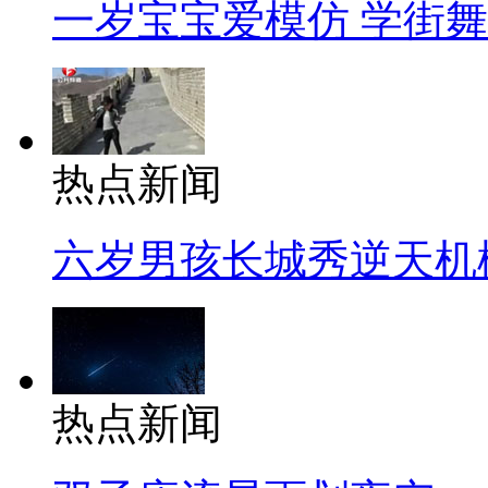
一岁宝宝爱模仿 学街
热点新闻
六岁男孩长城秀逆天机
热点新闻