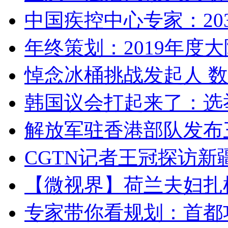
中国疾控中心专家：203
年终策划：2019年度大陆
悼念冰桶挑战发起人 数百
韩国议会打起来了：选举
解放军驻香港部队发布三
CGTN记者王冠探访新疆
【微视界】荷兰夫妇扎根青
专家带你看规划：首都功