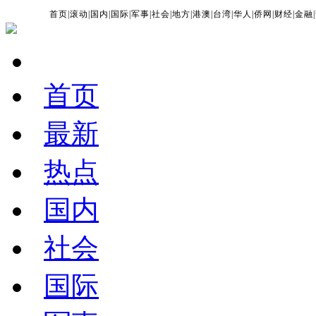
首页
|
滚动
|
国内
|
国际
|
军事
|
社会
|
地方
|
港澳
|
台湾
|
华人
|
侨网
|
财经
|
金融
|
首页
最新
热点
国内
社会
国际