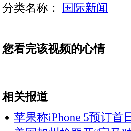
分类名称：
国际新闻
山西运城恶犬咬伤多人 警民合力深夜将其击毙
女孩北京地铁殴打老人 痛下狠手拳打脚踢
您看完该视频的心情
无痛分娩是否安全 医生回应
外交部：反对强权政治霸凌主义
相关报道
外交部：有关国家言论片面不公正
苹果称iPhone 5预订
安徽一实载49人客车翻车