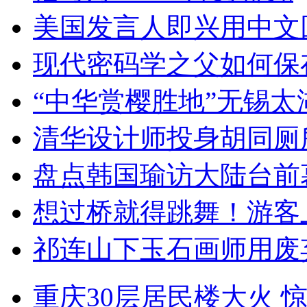
美国发言人即兴用中文
现代密码学之父如何保
“中华赏樱胜地”无锡
清华设计师投身胡同厕
盘点韩国瑜访大陆台前
想过桥就得跳舞！游客
祁连山下玉石画师用废
重庆30层居民楼大火