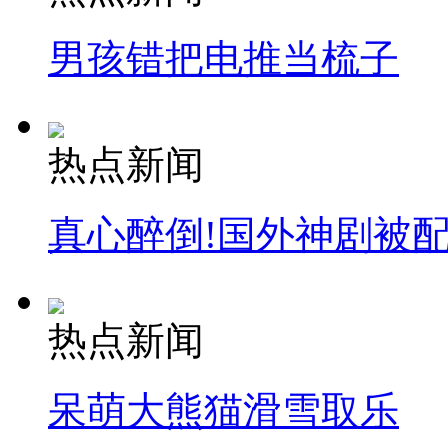
男孩错把电推当梳子
热点新闻
真心醉倒!国外神剧被
热点新闻
呆萌大熊猫滑雪取乐