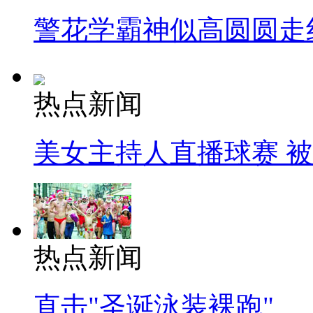
警花学霸神似高圆圆走
热点新闻
美女主持人直播球赛 
热点新闻
直击"圣诞泳装裸跑"