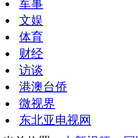
军事
文娱
体育
财经
访谈
港澳台侨
微视界
东北亚电视网