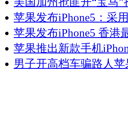
美国加州抢匪开“宝马”
苹果发布iPhone5：
走！跟着总书记去植树
苹果发布iPhone5 香
苹果推出新款手机iPhon
消防员救轻生者
花炮节热闹非凡
减压"枕头大战"
男子开高档车骗路人苹
纽约上演“枕头大战”
司机酒驾遇交警 急速倒车逃窜