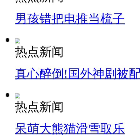
男孩错把电推当梳子
纽约上演“枕头大战”
热点新闻
司机酒驾遇交警 急速倒车逃窜
真心醉倒!国外神剧被
热点新闻
呆萌大熊猫滑雪取乐