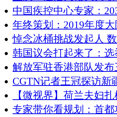
中国疾控中心专家：203
年终策划：2019年度大陆
悼念冰桶挑战发起人 数百
韩国议会打起来了：选举
解放军驻香港部队发布三
CGTN记者王冠探访新疆
【微视界】荷兰夫妇扎根青
专家带你看规划：首都功