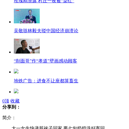
玫瑰精泄露 村庄一夜被“染红”
吴敬琏林毅夫驳中国经济崩溃论
“削面哥”作“孝道”壁画感动顾客
地铁广告：进食不让座都算畜生
5只小猫一起摆头 像跳集体舞
0
顶
收藏
分享到：
简介：
手机失而复得 对方索要“谢金”1500元
大一女生快递脏袜子回家 要七旬奶奶洗好寄回