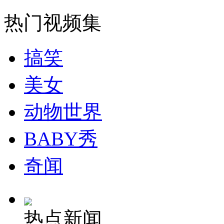
无痛分娩是否安全 医生回应
热门视频集
外交部：反对强权政治霸凌主义
搞笑
外交部：有关国家言论片面不公正
美女
动物世界
安徽一实载49人客车翻车
BABY秀
奇闻
走！跟着总书记去植树
热点新闻
消防员救轻生者
花炮节热闹非凡
减压"枕头大战"