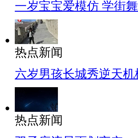
一岁宝宝爱模仿 学街
热点新闻
六岁男孩长城秀逆天机
热点新闻