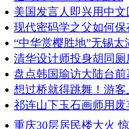
美国发言人即兴用中文
现代密码学之父如何保
“中华赏樱胜地”无锡
清华设计师投身胡同厕
盘点韩国瑜访大陆台前
想过桥就得跳舞！游客
祁连山下玉石画师用废
重庆30层居民楼大火