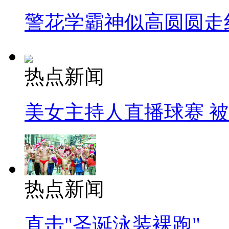
警花学霸神似高圆圆走
热点新闻
美女主持人直播球赛 
热点新闻
直击"圣诞泳装裸跑"