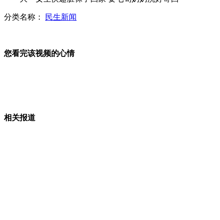
分类名称：
民生新闻
C罗献绝杀 皇马喜迎欧冠百胜
您看完该视频的心情
习近平副主席会见美国国防部长帕内塔
多个城市警方公布对街头暴力犯罪处理结果
相关报道
山西运城恶犬咬伤多人 警民合力深夜将其击毙
女孩北京地铁殴打老人 痛下狠手拳打脚踢