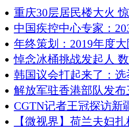
重庆30层居民楼大火
中国疾控中心专家：203
年终策划：2019年度大陆
悼念冰桶挑战发起人 数百
韩国议会打起来了：选举
解放军驻香港部队发布三
CGTN记者王冠探访新疆
【微视界】荷兰夫妇扎根青