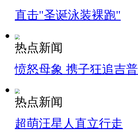
直击"圣诞泳装裸跑"
热点新闻
愤怒母象 携子狂追吉
热点新闻
超萌汪星人直立行走