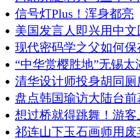
信号灯Plus！浑身都亮
美国发言人即兴用中文
现代密码学之父如何保
“中华赏樱胜地”无锡
清华设计师投身胡同厕
盘点韩国瑜访大陆台前
想过桥就得跳舞！游客
祁连山下玉石画师用废