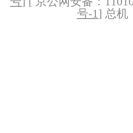
号
] [ 京公网安备：1101020
号-1
] 总机：