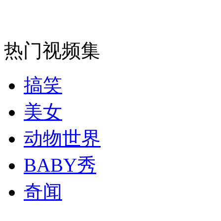
消防员救轻生者
花炮节热闹非凡
减压"枕头大战"
热门视频集
搞笑
纽约上演“枕头大战”
美女
司机酒驾遇交警 急速倒车逃窜
动物世界
BABY秀
奇闻