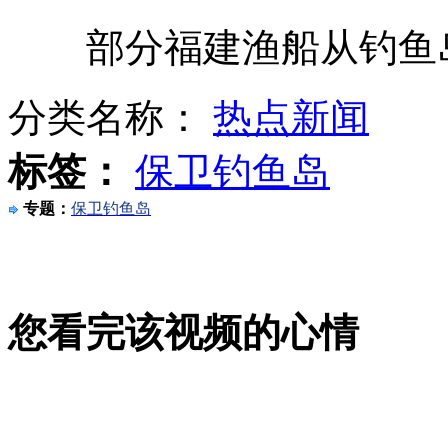
美国奋进号航天飞机展开“回家之旅”
部分福建渔船从钓鱼
分类名称：
热点新闻
日本右翼侮辱韩国国旗视频曝光
标签：
保卫钓鱼岛
专题：
保卫钓鱼岛
日本两名非法登岛者将被移交警方
加拿大大猩猩聚众观看毛毛虫爬行
您看完该视频的心情
山西运城恶犬咬伤多人 警民合力深夜将其击毙