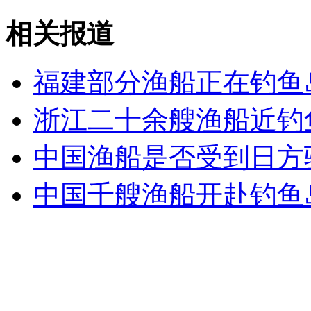
女孩北京地铁殴打老人 痛下狠手拳打脚踢
相关报道
无痛分娩是否安全 医生回应
福建部分渔船正在钓鱼
外交部：反对强权政治霸凌主义
浙江二十余艘渔船近钓
中国渔船是否受到日方
外交部：有关国家言论片面不公正
中国千艘渔船开赴钓鱼
安徽一实载49人客车翻车
走！跟着总书记去植树