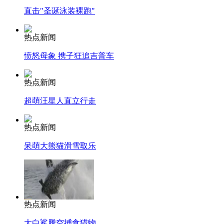
直击"圣诞泳装裸跑"
热点新闻
愤怒母象 携子狂追吉普车
热点新闻
超萌汪星人直立行走
热点新闻
呆萌大熊猫滑雪取乐
热点新闻
大白鲨腾空捕食猎物