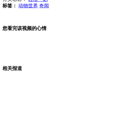
标签：
动物世界
奇闻
陈水扁称马英九要控制其脑电波
您看完该视频的心情
老太跌倒昏迷状告施救者 法庭判四六分责
相关报道
"限拍令"不起作用 窦骁倪妮等人认准张艺谋
美国一女子账户多出888亿美元