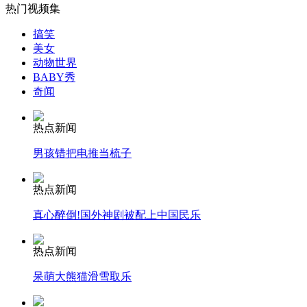
热门视频集
李双江之子解除教养 称劳教期间懂事守纪
搞笑
美女
山西运城恶犬咬伤多人 警民合力深夜将其击毙
动物世界
BABY秀
奇闻
女孩北京地铁殴打老人 痛下狠手拳打脚踢
热点新闻
男孩错把电推当梳子
无痛分娩是否安全 医生回应
热点新闻
真心醉倒!国外神剧被配上中国民乐
外交部：反对强权政治霸凌主义
热点新闻
外交部：有关国家言论片面不公正
呆萌大熊猫滑雪取乐