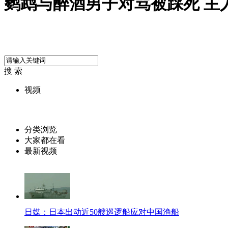
鹦鹉与醉酒男子对骂被踩死 主
搜 索
视频
分类浏览
大家都在看
最新视频
日媒：日本出动近50艘巡逻船应对中国渔船