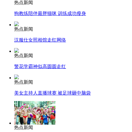
热点新闻
狗教练陪伴最胖猫咪 训练成功瘦身
安徽一实载49人客车翻车
热点新闻
汉服仕女照相馆走红网络
走！跟着总书记去植树
热点新闻
警花学霸神似高圆圆走红
消防员救轻生者
花炮节热闹非凡
减压"枕头大战"
热点新闻
美女主持人直播球赛 被足球砸中脑袋
纽约上演“枕头大战”
司机酒驾遇交警 急速倒车逃窜
热点新闻