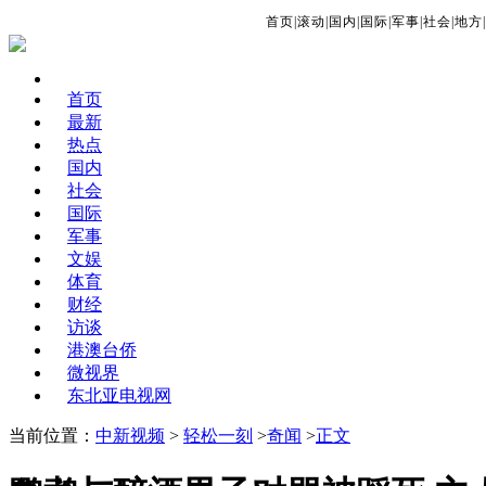
首页
|
滚动
|
国内
|
国际
|
军事
|
社会
|
地方
|
首页
最新
热点
国内
社会
国际
军事
文娱
体育
财经
访谈
港澳台侨
微视界
东北亚电视网
当前位置：
中新视频
>
轻松一刻
>
奇闻
>
正文