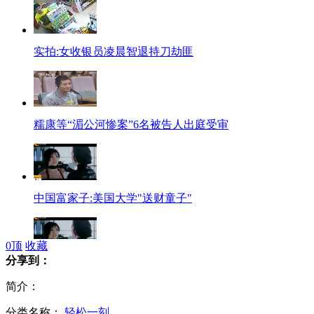
实拍:女收银员凌晨智退持刀劫匪
糯康等“湄公河惨案”6名被告人出庭受审
中国富家子:美国大学"送财童子"
0
顶
收藏
分享到：
李冰冰影响力超好莱坞票房预计
简介：
分类名称：
轻松一刻