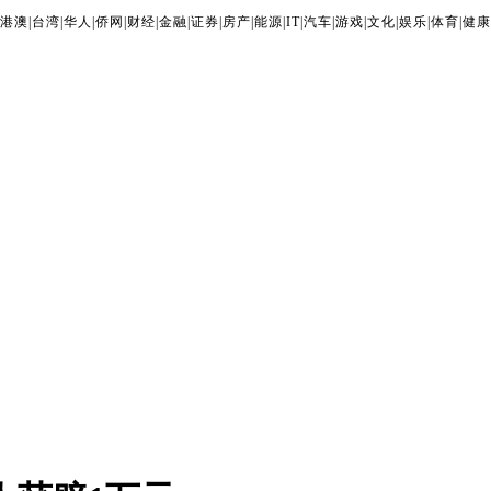
港澳
|
台湾
|
华人
|
侨网
|
财经
|
金融
|
证券
|
房产
|
能源
|
IT
|
汽车
|
游戏
|
文化
|
娱乐
|
体育
|
健康