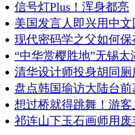
信号灯Plus！浑身都亮
美国发言人即兴用中文
现代密码学之父如何保
“中华赏樱胜地”无锡
清华设计师投身胡同厕
盘点韩国瑜访大陆台前
想过桥就得跳舞！游客
祁连山下玉石画师用废