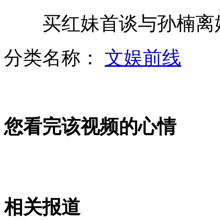
买红妹首谈与孙楠离
中国富家子:美国大学"送财童子"
分类名称：
文娱前线
李冰冰影响力超好莱坞票房预计
您看完该视频的心情
陈水扁称马英九要控制其脑电波
老太跌倒昏迷状告施救者 法庭判四六分责
相关报道