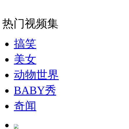
安徽一实载49人客车翻车
热门视频集
搞笑
走！跟着总书记去植树
美女
消防员救轻生者
花炮节热闹非凡
减压"枕头大战"
动物世界
BABY秀
纽约上演“枕头大战”
奇闻
司机酒驾遇交警 急速倒车逃窜