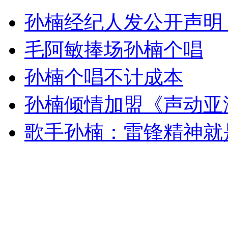
"限拍令"不起作用 窦骁倪妮等人认准张艺谋
孙楠经纪人发公开声明
山西运城恶犬咬伤多人 警民合力深夜将其击毙
毛阿敏捧场孙楠个唱
孙楠个唱不计成本
女孩北京地铁殴打老人 痛下狠手拳打脚踢
孙楠倾情加盟《声动亚
歌手孙楠：雷锋精神就
无痛分娩是否安全 医生回应
外交部：反对强权政治霸凌主义
外交部：有关国家言论片面不公正