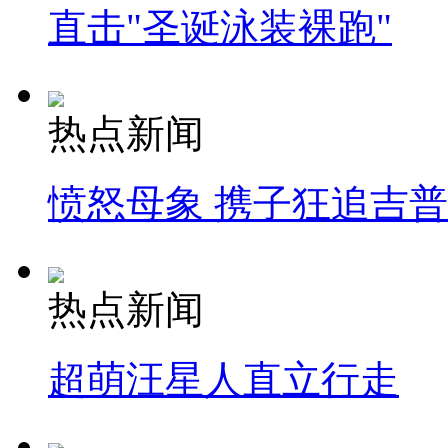
直击"圣诞泳装裸跑"
热点新闻
愤怒母象 携子狂追吉
热点新闻
超萌汪星人直立行走