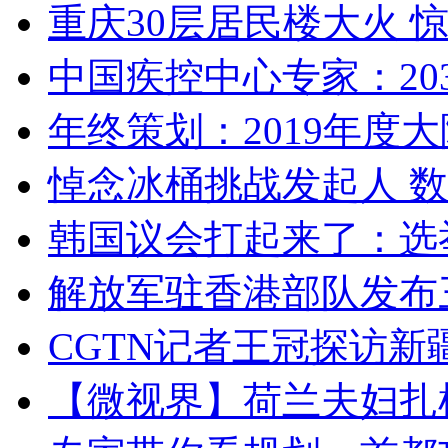
重庆30层居民楼大火
中国疾控中心专家：203
年终策划：2019年度大陆
悼念冰桶挑战发起人 数百
韩国议会打起来了：选举
解放军驻香港部队发布三
CGTN记者王冠探访新疆
【微视界】荷兰夫妇扎根青