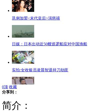
巩俐加盟<末代皇后>演慈禧
日媒：日本出动近50艘巡逻船应对中国渔船
实拍:女收银员凌晨智退持刀劫匪
0
顶
收藏
分享到：
糯康等“湄公河惨案”6名被告人出庭受审
简介：