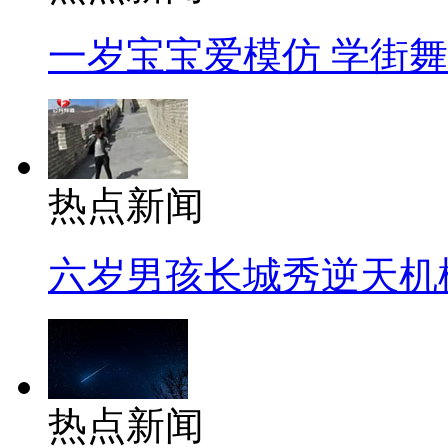
一岁宝宝爱模仿 学街
热点新闻
六岁男孩长城秀逆天机
热点新闻