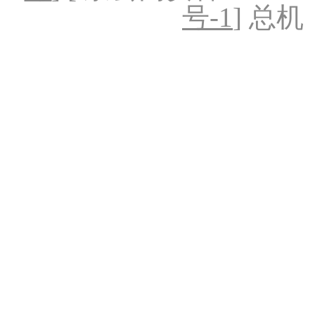
号-1
] 总机：