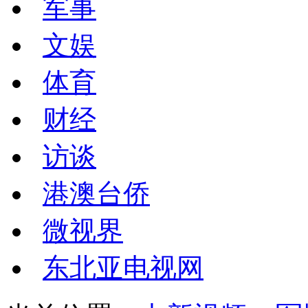
军事
文娱
体育
财经
访谈
港澳台侨
微视界
东北亚电视网