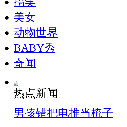
搞笑
走！跟着总书记去植树
美女
消防员救轻生者
花炮节热闹非凡
减压"枕头大战"
动物世界
BABY秀
纽约上演“枕头大战”
奇闻
司机酒驾遇交警 急速倒车逃窜
热点新闻
男孩错把电推当梳子