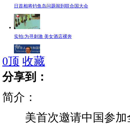
日首相将钓鱼岛问题闹到联合国大会
实拍:为寻刺激 美女酒店裸奔
0
顶
收藏
外交部：中国渔民钓鱼岛海域作业正当合理
分享到：
简介：
巩俐加盟<末代皇后>演慈禧
美首次邀请中国参加全
日媒：日本出动近50艘巡逻船应对中国渔船