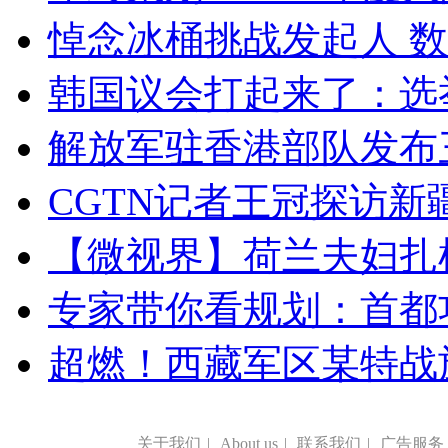
悼念冰桶挑战发起人 数百
韩国议会打起来了：选举
解放军驻香港部队发布三
CGTN记者王冠探访新疆
【微视界】荷兰夫妇扎根青
专家带你看规划：首都功
超燃！西藏军区某特战
关于我们
|
About us
|
联系我们
|
广告服务