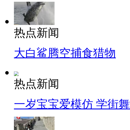
热点新闻
大白鲨腾空捕食猎物
热点新闻
一岁宝宝爱模仿 学街