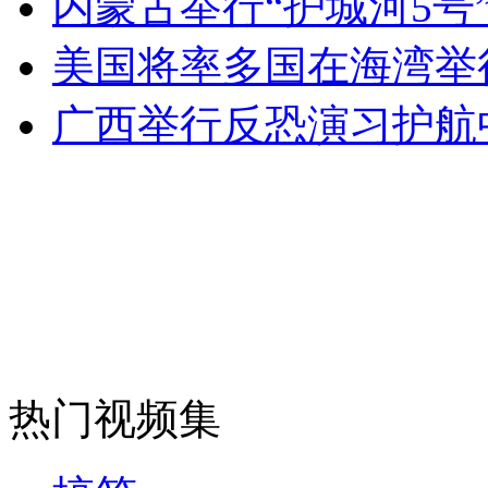
内蒙古举行“护城河5号
女孩北京地铁殴打老人 痛下狠手拳打脚踢
美国将率多国在海湾举
无痛分娩是否安全 医生回应
广西举行反恐演习护航
外交部：反对强权政治霸凌主义
外交部：有关国家言论片面不公正
安徽一实载49人客车翻车
热门视频集