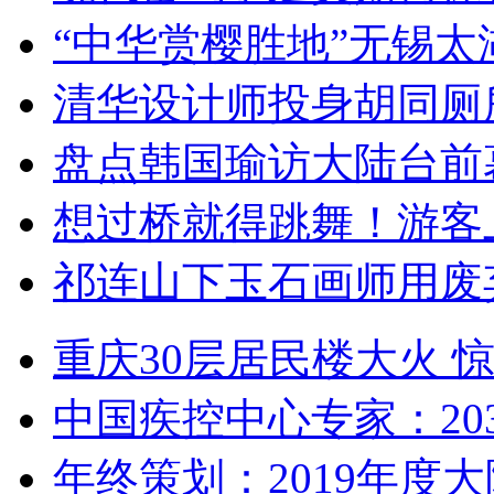
“中华赏樱胜地”无锡
清华设计师投身胡同厕
盘点韩国瑜访大陆台前
想过桥就得跳舞！游客
祁连山下玉石画师用废
重庆30层居民楼大火
中国疾控中心专家：203
年终策划：2019年度大陆