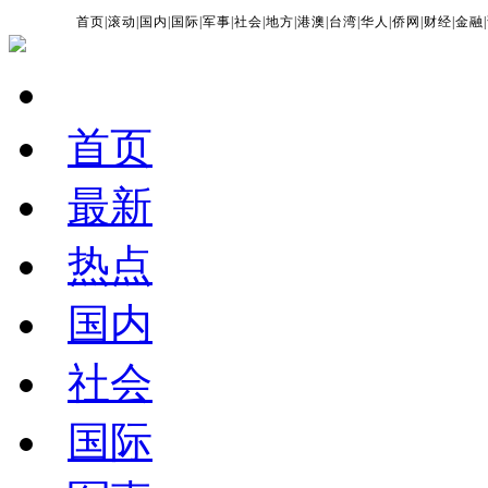
首页
|
滚动
|
国内
|
国际
|
军事
|
社会
|
地方
|
港澳
|
台湾
|
华人
|
侨网
|
财经
|
金融
|
首页
最新
热点
国内
社会
国际