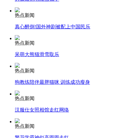
热点新闻
纽约上演“枕头大战”
真心醉倒!国外神剧被配上中国民乐
司机酒驾遇交警 急速倒车逃窜
热点新闻
呆萌大熊猫滑雪取乐
热点新闻
狗教练陪伴最胖猫咪 训练成功瘦身
热点新闻
汉服仕女照相馆走红网络
热点新闻
警花学霸神似高圆圆走红