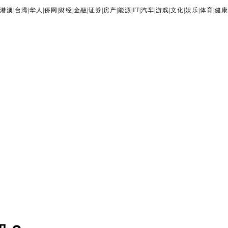
港澳
|
台湾
|
华人
|
侨网
|
财经
|
金融
|
证券
|
房产
|
能源
|
IT
|
汽车
|
游戏
|
文化
|
娱乐
|
体育
|
健康