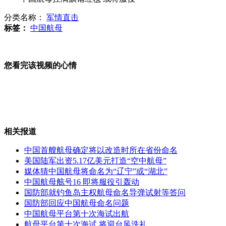
分类名称：
军情直击
韩国神曲《江南Style》走红 引发模仿潮
标签：
中国航母
赵本山与哈文并肩澄清“不和”
您看完该视频的心情
实拍:男子酒后撒野 乱砖砸人被阻
山西运城恶犬咬伤多人 警民合力深夜将其击毙
相关报道
中国首艘航母确定将以改造时所在省份命名
美国陆军出资5.17亿美元打造“空中航母”
媒体猜中国航母将命名为“辽宁”或“湖北”
女孩北京地铁殴打老人 痛下狠手拳打脚踢
中国航母舷号16 即将服役引轰动
国防部就钓鱼岛主权航母命名导弹试射等答问
国防部回应中国航母命名问题
无痛分娩是否安全 医生回应
中国航母平台第十次海试出航
航母平台第十次海试 将迎台风洗礼