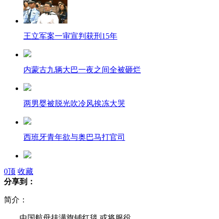
王立军案一审宣判获刑15年
内蒙古九辆大巴一夜之间全被砸烂
两男婴被脱光吹冷风挨冻大哭
西班牙青年欲与奥巴马打官司
菲前第一夫人名牌鞋遭白蚁损毁
0
顶
收藏
分享到：
简介：
安徽：喝了一杯水 丢辆公交车
中国航母挂满旗铺红毯 或将服役