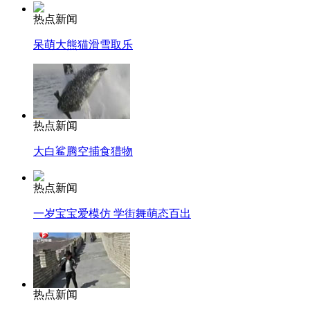
热点新闻
呆萌大熊猫滑雪取乐
热点新闻
大白鲨腾空捕食猎物
热点新闻
一岁宝宝爱模仿 学街舞萌态百出
热点新闻