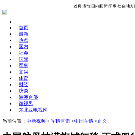
首页
|
滚动
|
国内
|
国际
|
军事
|
社会
|
地方
|
首页
最新
热点
国内
社会
国际
军事
文娱
体育
财经
访谈
港澳台侨
微视界
东北亚电视网
当前位置：
中新视频
>
军情直击
>
中国军情
>
正文