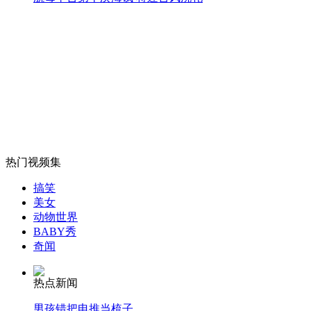
外交部：反对强权政治霸凌主义
外交部：有关国家言论片面不公正
安徽一实载49人客车翻车
热门视频集
搞笑
美女
动物世界
走！跟着总书记去植树
BABY秀
奇闻
消防员救轻生者
花炮节热闹非凡
减压"枕头大战"
热点新闻
男孩错把电推当梳子