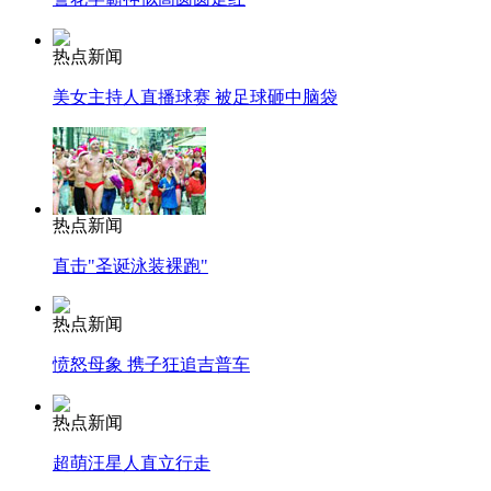
热点新闻
美女主持人直播球赛 被足球砸中脑袋
热点新闻
直击"圣诞泳装裸跑"
热点新闻
愤怒母象 携子狂追吉普车
热点新闻
超萌汪星人直立行走