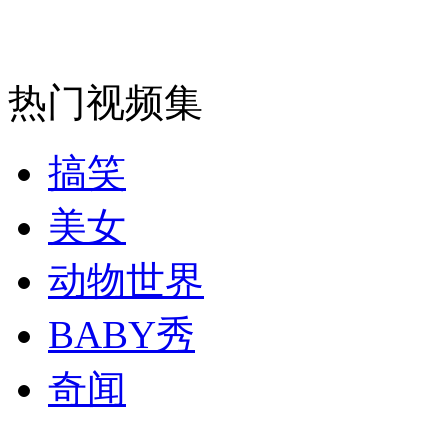
纽约上演“枕头大战”
热门视频集
司机酒驾遇交警 急速倒车逃窜
搞笑
美女
动物世界
BABY秀
奇闻