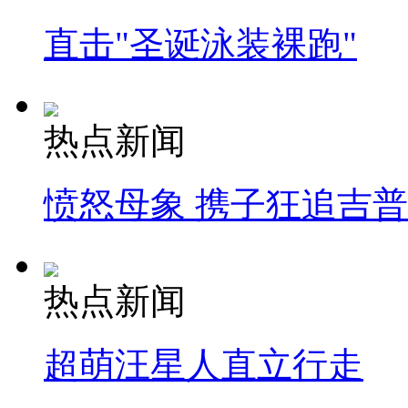
直击"圣诞泳装裸跑"
热点新闻
愤怒母象 携子狂追吉
热点新闻
超萌汪星人直立行走