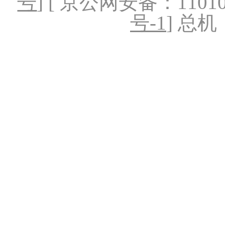
号
] [ 京公网安备：1101020
号-1
] 总机：