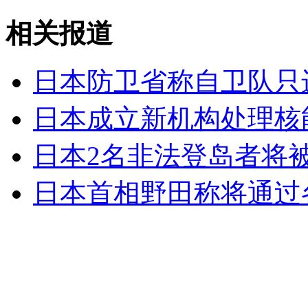
相关报道
外交部：反对强权政治霸凌主义
日本防卫省称自卫队只
外交部：有关国家言论片面不公正
日本成立新机构处理核
安徽一实载49人客车翻车
日本2名非法登岛者将
日本首相野田称将通过
走！跟着总书记去植树
消防员救轻生者
花炮节热闹非凡
减压"枕头大战"