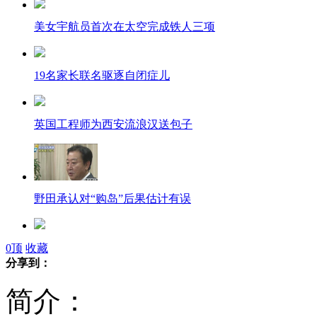
美女宇航员首次在太空完成铁人三项
19名家长联名驱逐自闭症儿
英国工程师为西安流浪汉送包子
野田承认对“购岛”后果估计有误
20岁女子宠物狗跑丢 狂扇保安耳光
0
顶
收藏
分享到：
简介：
骗子冒充老师骗20余家长能说出孩子姓名年龄