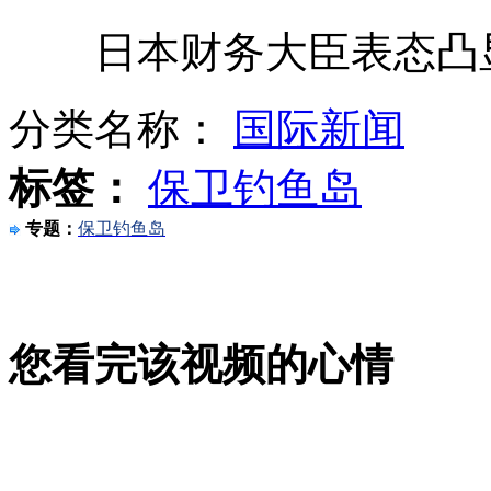
日本财务大臣表态凸显
城管列队围观商户 用眼神气势执法
分类名称：
国际新闻
专家称打麻将可保持头脑灵活 预防老年痴呆
标签：
保卫钓鱼岛
手册称遇飞机颠簸 旅客可抱紧空姐
专题：
保卫钓鱼岛
山西运城恶犬咬伤多人 警民合力深夜将其击毙
您看完该视频的心情
女孩北京地铁殴打老人 痛下狠手拳打脚踢
无痛分娩是否安全 医生回应