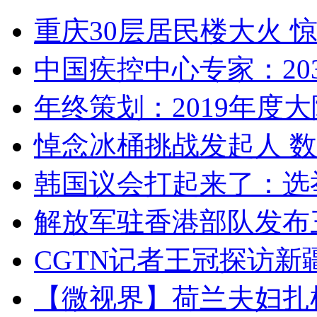
重庆30层居民楼大火
中国疾控中心专家：203
年终策划：2019年度大陆
悼念冰桶挑战发起人 数百
韩国议会打起来了：选举
解放军驻香港部队发布三
CGTN记者王冠探访新疆
【微视界】荷兰夫妇扎根青