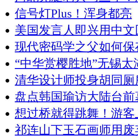
信号灯Plus！浑身都亮
美国发言人即兴用中文
现代密码学之父如何保
“中华赏樱胜地”无锡
清华设计师投身胡同厕
盘点韩国瑜访大陆台前
想过桥就得跳舞！游客
祁连山下玉石画师用废