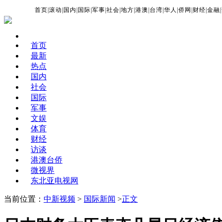
首页
|
滚动
|
国内
|
国际
|
军事
|
社会
|
地方
|
港澳
|
台湾
|
华人
|
侨网
|
财经
|
金融
|
首页
最新
热点
国内
社会
国际
军事
文娱
体育
财经
访谈
港澳台侨
微视界
东北亚电视网
当前位置：
中新视频
>
国际新闻
>
正文