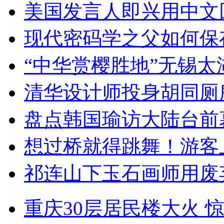
美国发言人即兴用中文
现代密码学之父如何保
“中华赏樱胜地”无锡
清华设计师投身胡同厕
盘点韩国瑜访大陆台前
想过桥就得跳舞！游客
祁连山下玉石画师用废
重庆30层居民楼大火