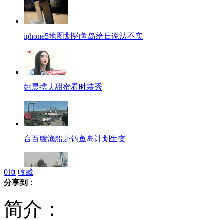
iphone5地图划钓鱼岛给日说法不实
姚晨携夫甜蜜看时装秀
台百艘渔船赴钓鱼岛计划生变
0
顶
收藏
分享到：
印称俄推迟交付航母 将影响合作
简介：