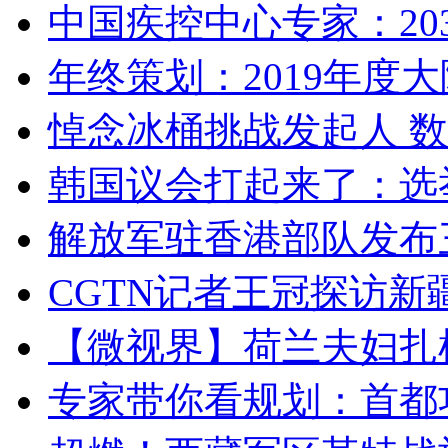
中国疾控中心专家：203
年终策划：2019年度大陆
悼念冰桶挑战发起人 数百
韩国议会打起来了：选举
解放军驻香港部队发布三
CGTN记者王冠探访新疆
【微视界】荷兰夫妇扎根青
专家带你看规划：首都功