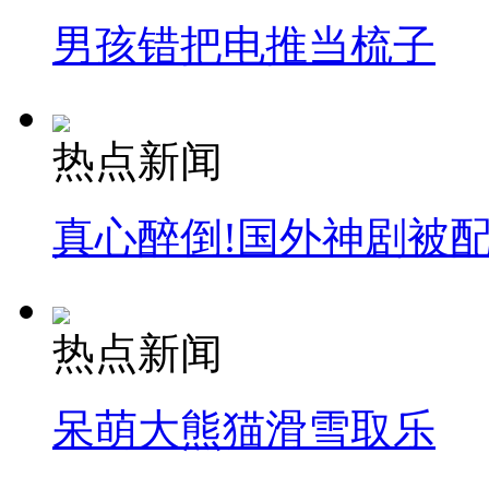
男孩错把电推当梳子
热点新闻
真心醉倒!国外神剧被
热点新闻
呆萌大熊猫滑雪取乐