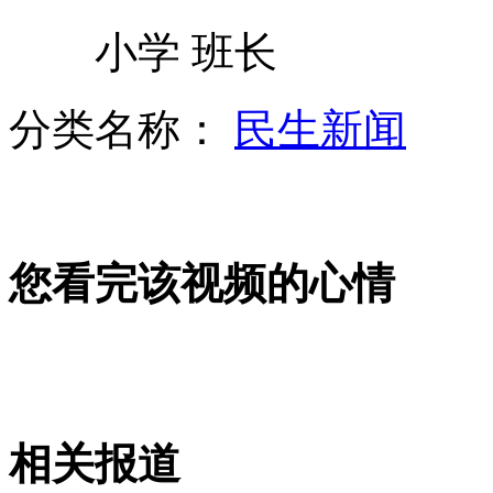
小学 班长
日本石垣滨崎港巡逻船悉数回港
分类名称：
民生新闻
日专家:中日曾有共识搁置钓鱼岛问题
您看完该视频的心情
云南彝良举行地震遇难同胞悼念活动
美国:望中日通过外交手段解决问题
相关报道