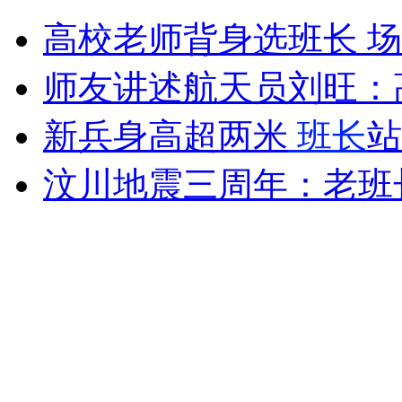
德云社"钢丝节"郭德纲秀新段子
高校老师背身选班长 
山西运城恶犬咬伤多人 警民合力深夜将其击毙
师友讲述航天员刘旺：
新兵身高超两米
班长
站
女孩北京地铁殴打老人 痛下狠手拳打脚踢
汶川地震三周年：老班
无痛分娩是否安全 医生回应
外交部：反对强权政治霸凌主义
外交部：有关国家言论片面不公正