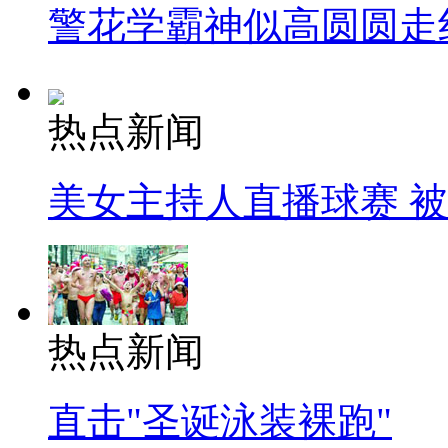
警花学霸神似高圆圆走
热点新闻
美女主持人直播球赛 
热点新闻
直击"圣诞泳装裸跑"