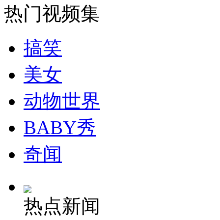
热门视频集
安徽一实载49人客车翻车
搞笑
美女
走！跟着总书记去植树
动物世界
消防员救轻生者
花炮节热闹非凡
减压"枕头大战"
BABY秀
奇闻
纽约上演“枕头大战”
热点新闻
司机酒驾遇交警 急速倒车逃窜