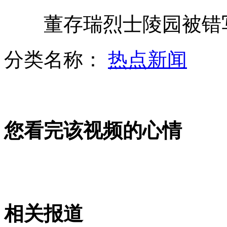
董存瑞烈士陵园被错写
全美最富12人齐聚拍封面照
分类名称：
热点新闻
男子开车打瞌睡以为撞人见警察认罪
小学生为当班干部百元贿赂同学
您看完该视频的心情
山西运城恶犬咬伤多人 警民合力深夜将其击毙
女孩北京地铁殴打老人 痛下狠手拳打脚踢
相关报道
无痛分娩是否安全 医生回应