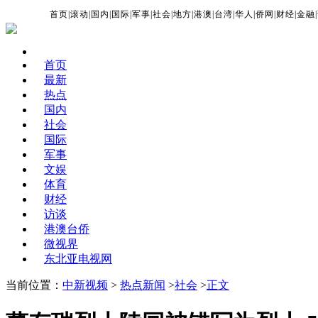
首页
|
滚动
|
国内
|
国际
|
军事
|
社会
|
地方
|
港澳
|
台湾
|
华人
|
侨网
|
财经
|
金融
|
首页
最新
热点
国内
社会
国际
军事
文娱
体育
财经
访谈
港澳台侨
微视界
东北亚电视网
当前位置：
中新视频
>
热点新闻
>
社会
>
正文