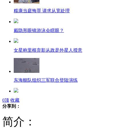
糯康当庭悔罪 请求从宽处理
戴隐形眼镜游泳会瞎眼？
女星称里根弃影从政是外星人授意
东海舰队组织三军联合登陆演练
老年痴呆症典型表现:爱捡破烂
0
顶
收藏
分享到：
简介：
烈士陵园被错写为烈土 5年未改