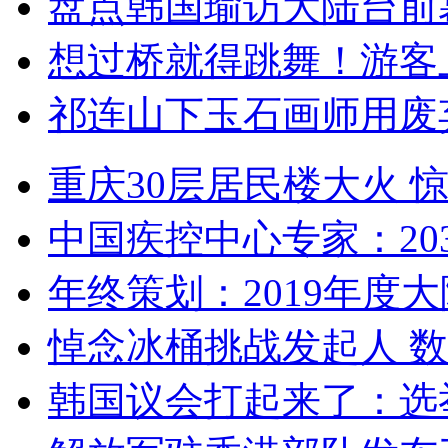
盘点韩国瑜访大陆台前
想过桥就得跳舞！游客
祁连山下玉石画师用废
重庆30层居民楼大火
中国疾控中心专家：203
年终策划：2019年度大陆
悼念冰桶挑战发起人 数百
韩国议会打起来了：选举