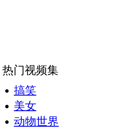
外交部：反对强权政治霸凌主义
外交部：有关国家言论片面不公正
安徽一实载49人客车翻车
热门视频集
搞笑
走！跟着总书记去植树
美女
消防员救轻生者
花炮节热闹非凡
减压"枕头大战"
动物世界