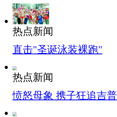
热点新闻
直击"圣诞泳装裸跑"
热点新闻
愤怒母象 携子狂追吉