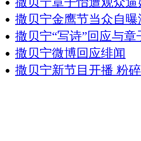
撒贝宁章子怡遭观众逼
撒贝宁金鹰节当众自曝
走！跟着总书记去植树
撒贝宁“写诗”回应与章
撒贝宁微博回应绯闻
消防员救轻生者
花炮节热闹非凡
减压"枕头大战"
撒贝宁新节目开播 粉
纽约上演“枕头大战”
司机酒驾遇交警 急速倒车逃窜