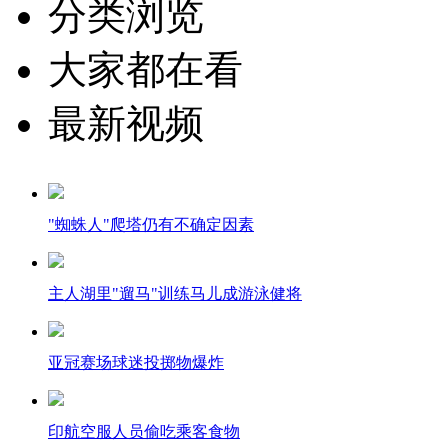
分类浏览
大家都在看
最新视频
"蜘蛛人"爬塔仍有不确定因素
主人湖里"遛马"训练马儿成游泳健将
亚冠赛场球迷投掷物爆炸
印航空服人员偷吃乘客食物