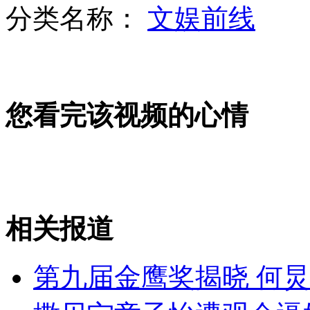
分类名称：
文娱前线
山西运城恶犬咬伤多人 警民合力深夜将其击毙
女孩北京地铁殴打老人 痛下狠手拳打脚踢
您看完该视频的心情
无痛分娩是否安全 医生回应
外交部：反对强权政治霸凌主义
相关报道
外交部：有关国家言论片面不公正
第九届金鹰奖揭晓 何炅
安徽一实载49人客车翻车