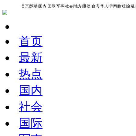
首页
|
滚动
|
国内
|
国际
|
军事
|
社会
|
地方
|
港澳
|
台湾
|
华人
|
侨网
|
财经
|
金融
|
首页
最新
热点
国内
社会
国际