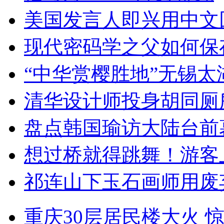
美国发言人即兴用中文
现代密码学之父如何保
“中华赏樱胜地”无锡
清华设计师投身胡同厕
盘点韩国瑜访大陆台前
想过桥就得跳舞！游客
祁连山下玉石画师用废
重庆30层居民楼大火