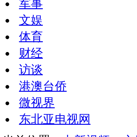
军事
文娱
体育
财经
访谈
港澳台侨
微视界
东北亚电视网