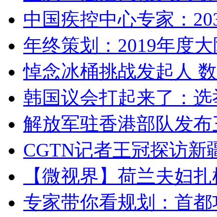
中国疾控中心专家：203
年终策划：2019年度大陆
悼念冰桶挑战发起人 数百
韩国议会打起来了：选举
解放军驻香港部队发布三
CGTN记者王冠探访新疆
【微视界】荷兰夫妇扎根青
专家带你看规划：首都功