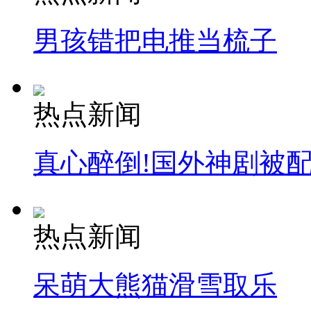
男孩错把电推当梳子
热点新闻
真心醉倒!国外神剧被
热点新闻
呆萌大熊猫滑雪取乐