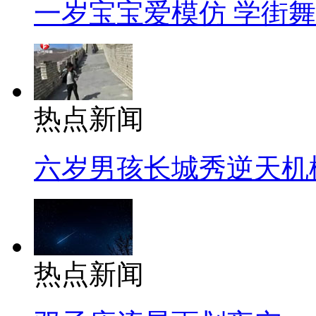
一岁宝宝爱模仿 学街
热点新闻
六岁男孩长城秀逆天机
热点新闻