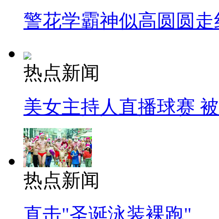
警花学霸神似高圆圆走
热点新闻
美女主持人直播球赛 
热点新闻
直击"圣诞泳装裸跑"