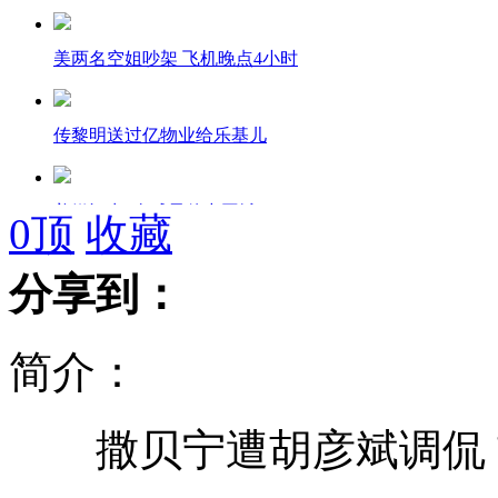
美两名空姐吵架 飞机晚点4小时
传黎明送过亿物业给乐基儿
美媒评出“全球最佳中国城”
0
顶
收藏
分享到：
莱温斯基出书向克林顿“复仇”
简介：
大一新生每天往家打十几个电话求助
撒贝宁遭胡彦斌调侃 
朱莉婚礼 亲哥哥当伴娘