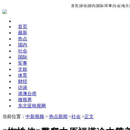
首页
|
滚动
|
国内
|
国际
|
军事
|
社会
|
地方
|
首页
最新
热点
国内
社会
国际
军事
文娱
体育
财经
访谈
港澳台侨
微视界
东北亚电视网
当前位置：
中新视频
>
热点新闻
>
社会
>
正文