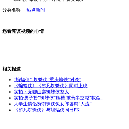
分类名称：
热点新闻
安卓用户超过苹果ios用户
您看完该视频的心情
安徽怀宁拟投27亿打造中国爱情之都
相关报道
法瑞专家或联合挖出阿拉法特遗体
“蝙蝠侠”“蜘蛛侠”重庆地铁“对决”
《蝙蝠侠》《超凡蜘蛛侠》同时上映
实拍：无聊山寨蜘蛛侠整人
实拍:男子扮"蜘蛛侠"爬楼 被悬半空喊"救命"
日本数百部iphone5开售前被盗
大学生情侣扮蜘蛛侠兔女郎咨询“人流”
《超凡蜘蛛侠》与蝙蝠侠同日PK