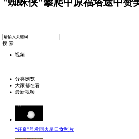
"蜘蛛侠"攀爬中原福塔途中赞
搜 索
视频
分类浏览
大家都在看
最新视频
“好奇”号发回火星日食照片