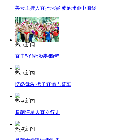
美女主持人直播球赛 被足球砸中脑袋
热点新闻
直击"圣诞泳装裸跑"
热点新闻
愤怒母象 携子狂追吉普车
热点新闻
超萌汪星人直立行走
热点新闻