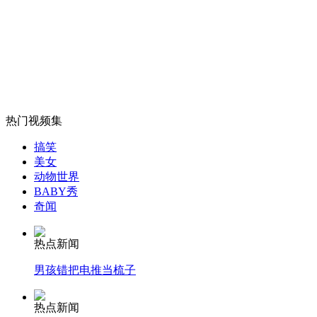
台湾接捧两岸好声音对唱
山西运城恶犬咬伤多人 警民合力深夜将其击毙
热门视频集
女孩北京地铁殴打老人 痛下狠手拳打脚踢
搞笑
美女
动物世界
无痛分娩是否安全 医生回应
BABY秀
奇闻
外交部：反对强权政治霸凌主义
热点新闻
男孩错把电推当梳子
外交部：有关国家言论片面不公正
热点新闻