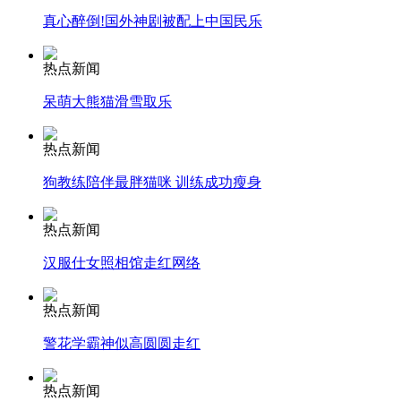
真心醉倒!国外神剧被配上中国民乐
安徽一实载49人客车翻车
热点新闻
呆萌大熊猫滑雪取乐
走！跟着总书记去植树
热点新闻
狗教练陪伴最胖猫咪 训练成功瘦身
消防员救轻生者
花炮节热闹非凡
减压"枕头大战"
热点新闻
汉服仕女照相馆走红网络
纽约上演“枕头大战”
热点新闻
警花学霸神似高圆圆走红
司机酒驾遇交警 急速倒车逃窜
热点新闻