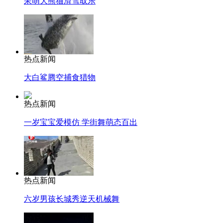
呆萌大熊猫滑雪取乐
热点新闻
大白鲨腾空捕食猎物
热点新闻
一岁宝宝爱模仿 学街舞萌态百出
热点新闻
六岁男孩长城秀逆天机械舞