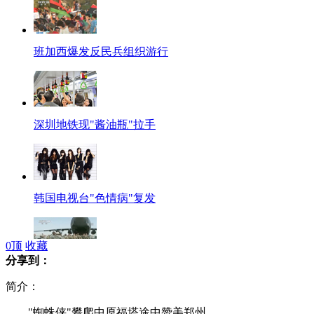
班加西爆发反民兵组织游行
深圳地铁现"酱油瓶"拉手
韩国电视台"色情病"复发
0
顶
收藏
分享到：
美驻阿增援部队全部撤离
简介：
"蜘蛛侠"攀爬中原福塔途中赞美郑州