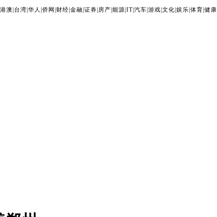
港澳
|
台湾
|
华人
|
侨网
|
财经
|
金融
|
证券
|
房产
|
能源
|
IT
|
汽车
|
游戏
|
文化
|
娱乐
|
体育
|
健康