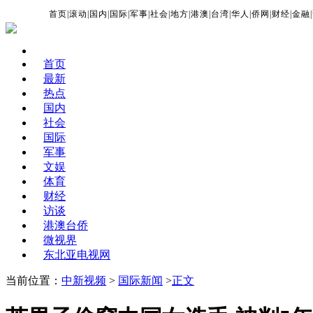
首页
|
滚动
|
国内
|
国际
|
军事
|
社会
|
地方
|
港澳
|
台湾
|
华人
|
侨网
|
财经
|
金融
|
首页
最新
热点
国内
社会
国际
军事
文娱
体育
财经
访谈
港澳台侨
微视界
东北亚电视网
当前位置：
中新视频
>
国际新闻
>
正文