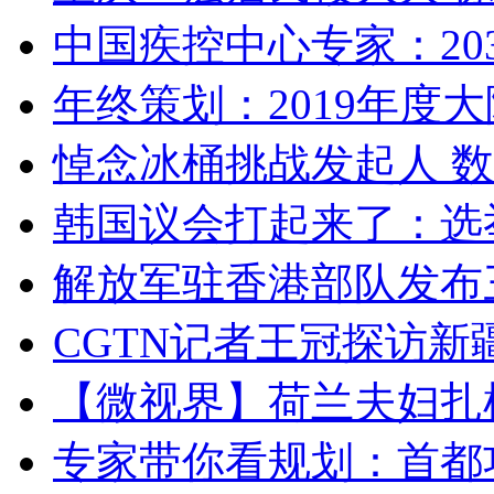
中国疾控中心专家：203
年终策划：2019年度大陆
悼念冰桶挑战发起人 数百
韩国议会打起来了：选举
解放军驻香港部队发布三
CGTN记者王冠探访新疆
【微视界】荷兰夫妇扎根青
专家带你看规划：首都功