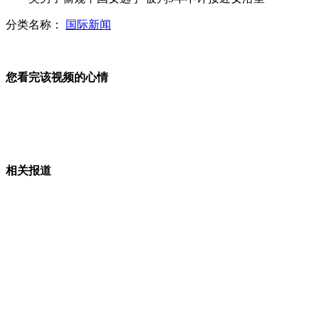
分类名称：
国际新闻
刘翔拄拐出席母校60周年庆典
您看完该视频的心情
"蜘蛛侠"攀中原福塔 市民褒贬不一
相关报道
实拍桂林住宅楼坍塌 疑因爆破波及
山西运城恶犬咬伤多人 警民合力深夜将其击毙
女孩北京地铁殴打老人 痛下狠手拳打脚踢