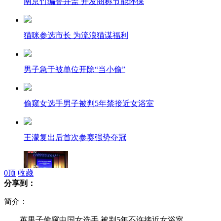
南京竹编窨井盖 开发商称节能环保
猫咪参选市长 为流浪猫谋福利
男子急于被单位开除“当小偷”
偷窥女选手男子被判5年禁接近女浴室
王濛复出后首次参赛强势夺冠
0
顶
收藏
分享到：
京城建"联合学校"缓解教育资源不均
简介：
英男子偷窥中国女选手 被判5年不许接近女浴室