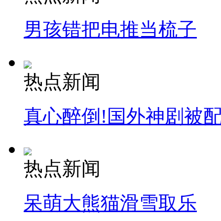
消防员救轻生者
花炮节热闹非凡
减压"枕头大战"
男孩错把电推当梳子
纽约上演“枕头大战”
热点新闻
司机酒驾遇交警 急速倒车逃窜
真心醉倒!国外神剧被
热点新闻
呆萌大熊猫滑雪取乐