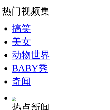
热门视频集
无痛分娩是否安全 医生回应
搞笑
外交部：反对强权政治霸凌主义
美女
外交部：有关国家言论片面不公正
动物世界
BABY秀
安徽一实载49人客车翻车
奇闻
走！跟着总书记去植树
热点新闻