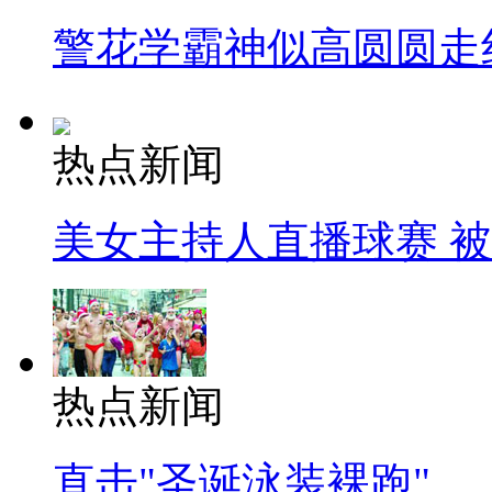
警花学霸神似高圆圆走
热点新闻
美女主持人直播球赛 
热点新闻
直击"圣诞泳装裸跑"