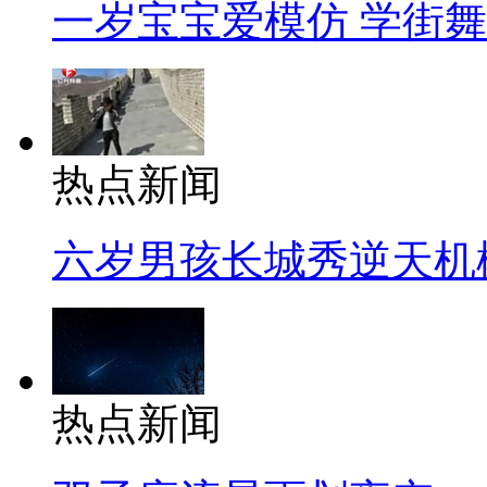
一岁宝宝爱模仿 学街
热点新闻
六岁男孩长城秀逆天机
热点新闻