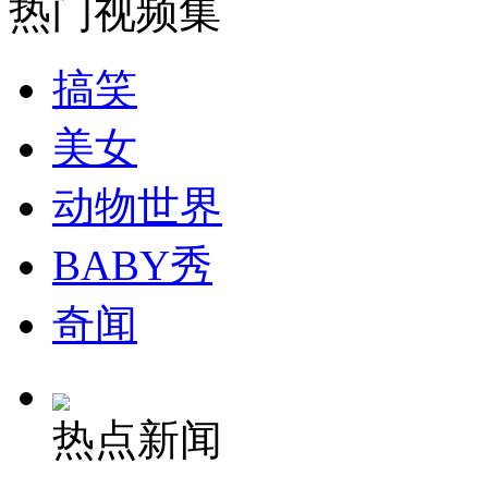
热门视频集
走！跟着总书记去植树
搞笑
消防员救轻生者
花炮节热闹非凡
减压"枕头大战"
美女
动物世界
纽约上演“枕头大战”
BABY秀
司机酒驾遇交警 急速倒车逃窜
奇闻
热点新闻