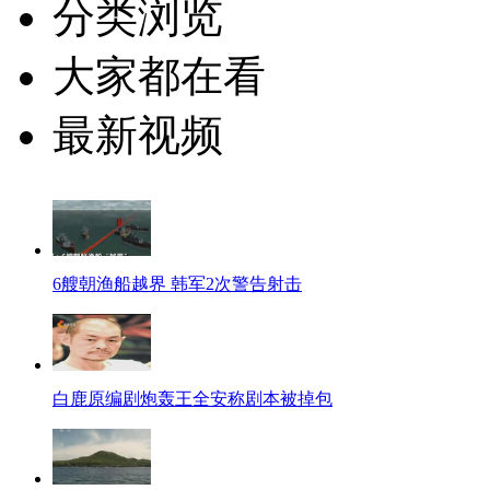
分类浏览
大家都在看
最新视频
6艘朝渔船越界 韩军2次警告射击
白鹿原编剧炮轰王全安称剧本被掉包