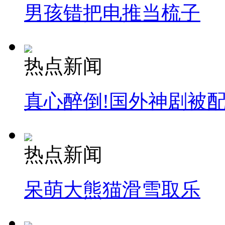
男孩错把电推当梳子
热点新闻
真心醉倒!国外神剧被
热点新闻
呆萌大熊猫滑雪取乐