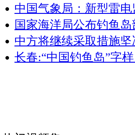
中国气象局：新型雷电
女孩北京地铁殴打老人 痛下狠手拳打脚踢
国家海洋局公布钓鱼岛
无痛分娩是否安全 医生回应
中方将继续采取措施坚
外交部：反对强权政治霸凌主义
长春:“中国钓鱼岛”字
外交部：有关国家言论片面不公正
安徽一实载49人客车翻车