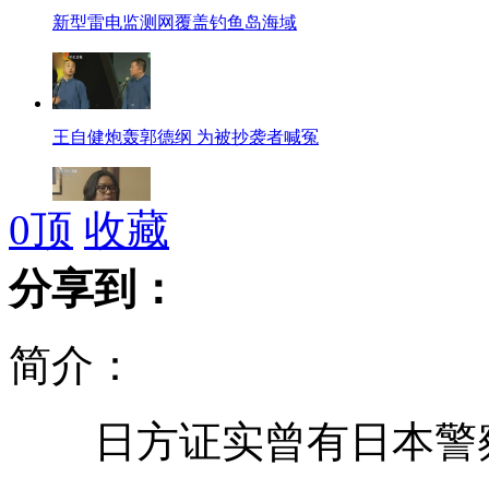
新型雷电监测网覆盖钓鱼岛海域
王自健炮轰郭德纲 为被抄袭者喊冤
0
顶
收藏
高晓松：不仅需要好声音也需要好创作
分享到：
简介：
俄罗斯一司机醉酒驾车撞死7人
日方证实曾有日本警
南海舰队两栖装甲战车演练昼夜打击