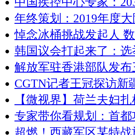
中国疾控中心专家：203
年终策划：2019年度大陆
悼念冰桶挑战发起人 数百
韩国议会打起来了：选举
解放军驻香港部队发布三
CGTN记者王冠探访新疆
【微视界】荷兰夫妇扎根青
专家带你看规划：首都功
超燃！西藏军区某特战