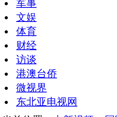
军事
文娱
体育
财经
访谈
港澳台侨
微视界
东北亚电视网