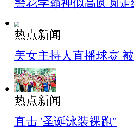
警花学霸神似高圆圆走
热点新闻
美女主持人直播球赛 
热点新闻
直击"圣诞泳装裸跑"