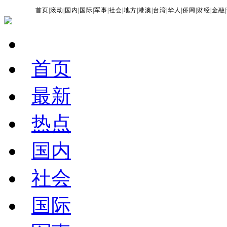
首页
|
滚动
|
国内
|
国际
|
军事
|
社会
|
地方
|
港澳
|
台湾
|
华人
|
侨网
|
财经
|
金融
|
首页
最新
热点
国内
社会
国际