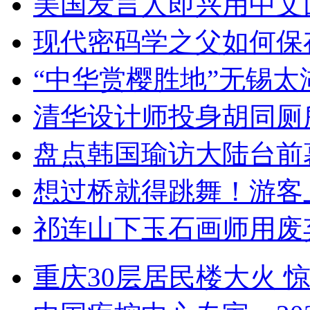
美国发言人即兴用中文
现代密码学之父如何保
“中华赏樱胜地”无锡
清华设计师投身胡同厕
盘点韩国瑜访大陆台前
想过桥就得跳舞！游客
祁连山下玉石画师用废
重庆30层居民楼大火