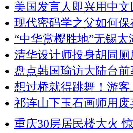
美国发言人即兴用中文
现代密码学之父如何保
“中华赏樱胜地”无锡
清华设计师投身胡同厕
盘点韩国瑜访大陆台前
想过桥就得跳舞！游客
祁连山下玉石画师用废
重庆30层居民楼大火