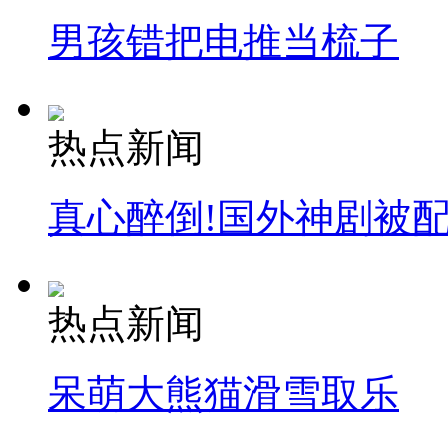
男孩错把电推当梳子
热点新闻
真心醉倒!国外神剧被
热点新闻
呆萌大熊猫滑雪取乐