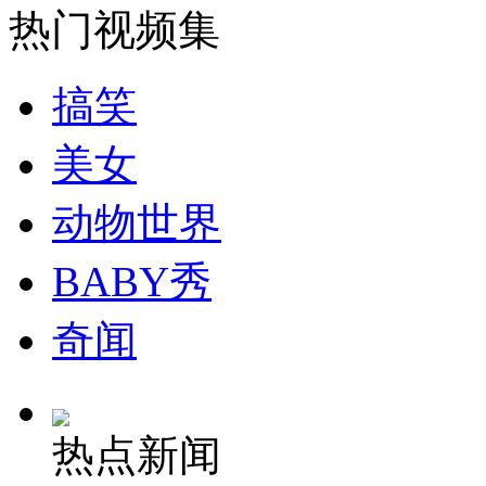
热门视频集
搞笑
走！跟着总书记去植树
美女
消防员救轻生者
花炮节热闹非凡
减压"枕头大战"
动物世界
BABY秀
纽约上演“枕头大战”
奇闻
司机酒驾遇交警 急速倒车逃窜
热点新闻