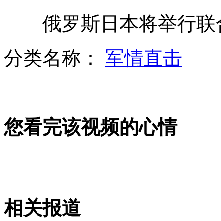
俄罗斯日本将举行联
林丹将大秀舞姿迎娶谢杏芳
分类名称：
军情直击
老太被指划伤汽车 自扇耳光证清白
您看完该视频的心情
辛格演讲遭反对人士脱衣咆哮闹场
学校让学生签上下学"生死状"
相关报道