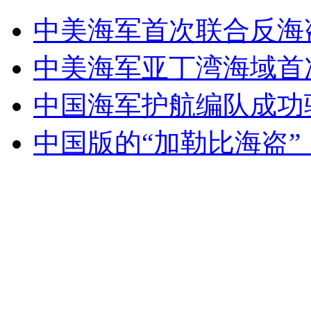
山西运城恶犬咬伤多人 警民合力深夜将其击毙
中美海军首次联合反海
中美海军亚丁湾海域首
女孩北京地铁殴打老人 痛下狠手拳打脚踢
中国海军护航编队成功
无痛分娩是否安全 医生回应
中国版的“加勒比海盗
外交部：反对强权政治霸凌主义
外交部：有关国家言论片面不公正
安徽一实载49人客车翻车