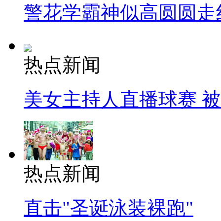
警花学霸神似高圆圆走
热点新闻
美女主持人直播球赛 
热点新闻
直击"圣诞泳装裸跑"