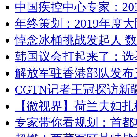
中国疾控中心专家：203
年终策划：2019年度大陆
悼念冰桶挑战发起人 数百
韩国议会打起来了：选举
解放军驻香港部队发布三
CGTN记者王冠探访新疆
【微视界】荷兰夫妇扎根青
专家带你看规划：首都功