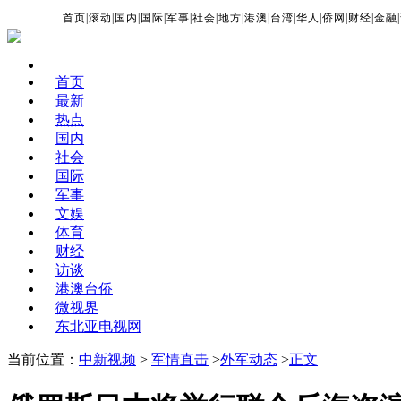
首页
|
滚动
|
国内
|
国际
|
军事
|
社会
|
地方
|
港澳
|
台湾
|
华人
|
侨网
|
财经
|
金融
|
首页
最新
热点
国内
社会
国际
军事
文娱
体育
财经
访谈
港澳台侨
微视界
东北亚电视网
当前位置：
中新视频
>
军情直击
>
外军动态
>
正文