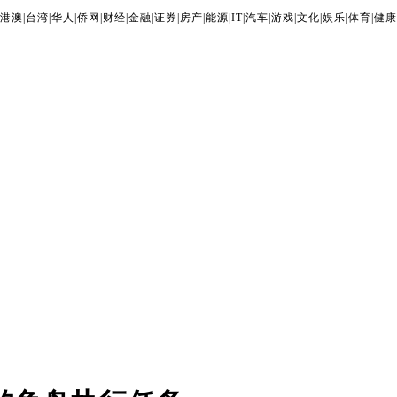
港澳
|
台湾
|
华人
|
侨网
|
财经
|
金融
|
证券
|
房产
|
能源
|
IT
|
汽车
|
游戏
|
文化
|
娱乐
|
体育
|
健康