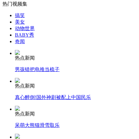
外交部：反对强权政治霸凌主义
热门视频集
搞笑
美女
外交部：有关国家言论片面不公正
动物世界
BABY秀
奇闻
安徽一实载49人客车翻车
热点新闻
男孩错把电推当梳子
热点新闻
走！跟着总书记去植树
真心醉倒!国外神剧被配上中国民乐
消防员救轻生者
花炮节热闹非凡
减压"枕头大战"
热点新闻
呆萌大熊猫滑雪取乐