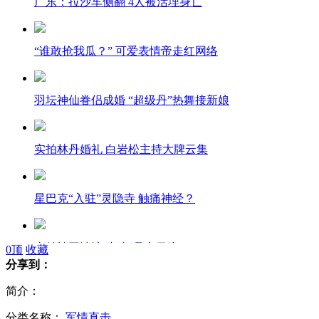
广东：拉沙车侧翻 4人被活埋身亡
“谁敢抢我瓜？” 可爱表情帝走红网络
羽坛神仙眷侣成婚 “超级丹”热舞接新娘
实拍林丹婚礼 白岩松主持大牌云集
星巴克“入驻”灵隐寺 触痛神经？
山羊被困池塘 小猪“见义勇为”
0
顶
收藏
分享到：
简介：
分类名称：
军情直击