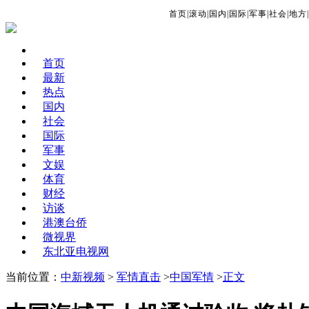
首页
|
滚动
|
国内
|
国际
|
军事
|
社会
|
地方
|
首页
最新
热点
国内
社会
国际
军事
文娱
体育
财经
访谈
港澳台侨
微视界
东北亚电视网
当前位置：
中新视频
>
军情直击
>
中国军情
>
正文