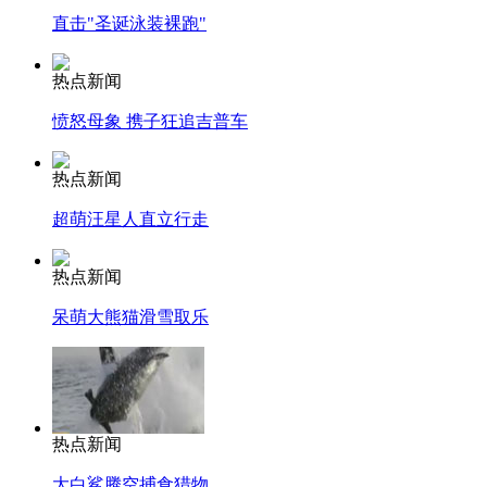
直击"圣诞泳装裸跑"
热点新闻
愤怒母象 携子狂追吉普车
热点新闻
超萌汪星人直立行走
热点新闻
呆萌大熊猫滑雪取乐
热点新闻
大白鲨腾空捕食猎物