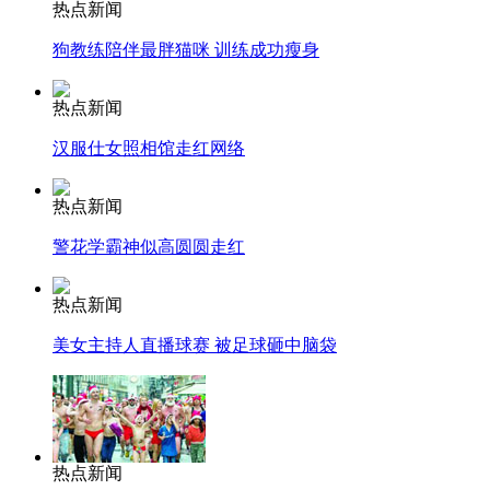
热点新闻
纽约上演“枕头大战”
狗教练陪伴最胖猫咪 训练成功瘦身
司机酒驾遇交警 急速倒车逃窜
热点新闻
汉服仕女照相馆走红网络
热点新闻
警花学霸神似高圆圆走红
热点新闻
美女主持人直播球赛 被足球砸中脑袋
热点新闻