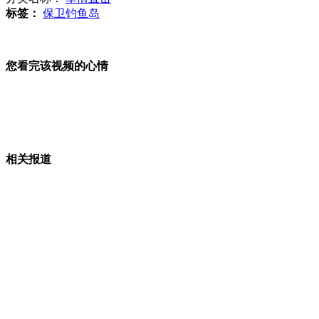
首艘航母平台交付海军将前往驻泊锚地
标签：
保卫钓鱼岛
监拍：北京电动车闯红灯被撞飞
您看完该视频的心情
约20颗橘色不明物体划过英国夜空
山西运城恶犬咬伤多人 警民合力深夜将其击毙
相关报道
女孩北京地铁殴打老人 痛下狠手拳打脚踢
无痛分娩是否安全 医生回应