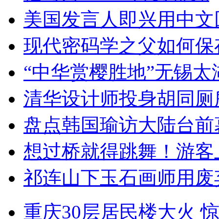
美国发言人即兴用中文
现代密码学之父如何保
“中华赏樱胜地”无锡
清华设计师投身胡同厕
盘点韩国瑜访大陆台前
想过桥就得跳舞！游客
祁连山下玉石画师用废
重庆30层居民楼大火