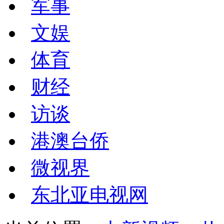
军事
文娱
体育
财经
访谈
港澳台侨
微视界
东北亚电视网