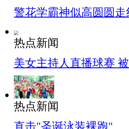
警花学霸神似高圆圆走
热点新闻
美女主持人直播球赛 
热点新闻
直击"圣诞泳装裸跑"