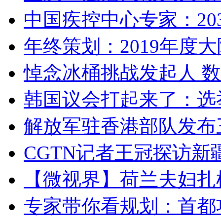
中国疾控中心专家：203
年终策划：2019年度大陆
悼念冰桶挑战发起人 数百
韩国议会打起来了：选举
解放军驻香港部队发布三
CGTN记者王冠探访新疆
【微视界】荷兰夫妇扎根青
专家带你看规划：首都功