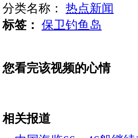
分类名称：
热点新闻
标签：
保卫钓鱼岛
南海舰队陆战旅模拟快速抢滩演练
山西运城恶犬咬伤多人 警民合力深夜将其击毙
您看完该视频的心情
女孩北京地铁殴打老人 痛下狠手拳打脚踢
无痛分娩是否安全 医生回应
相关报道
外交部：反对强权政治霸凌主义