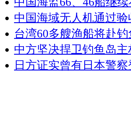
中国海监66、46船继
外交部：有关国家言论片面不公正
中国海域无人机通过验
台湾60多艘渔船将赴
安徽一实载49人客车翻车
中方坚决捍卫钓鱼岛主
日方证实曾有日本警察
走！跟着总书记去植树
消防员救轻生者
花炮节热闹非凡
减压"枕头大战"
纽约上演“枕头大战”