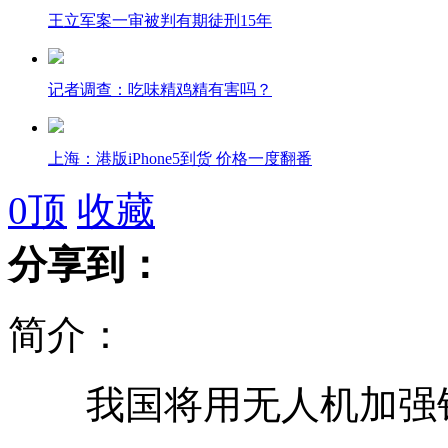
王立军案一审被判有期徒刑15年
记者调查：吃味精鸡精有害吗？
上海：港版iPhone5到货 价格一度翻番
0
顶
收藏
意大利海岸警卫队截获罗马帝国时期文物
分享到：
易建联新赛季回广东 出战CBA
简介：
小狗不听话 竟和主人“顶嘴”
我国将用无人机加强钓
发改委：百余4A级以上景区将降价