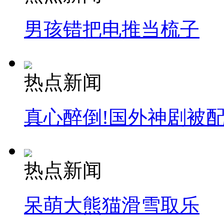
男孩错把电推当梳子
热点新闻
真心醉倒!国外神剧被
热点新闻
呆萌大熊猫滑雪取乐