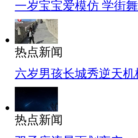
一岁宝宝爱模仿 学街
热点新闻
六岁男孩长城秀逆天机
热点新闻