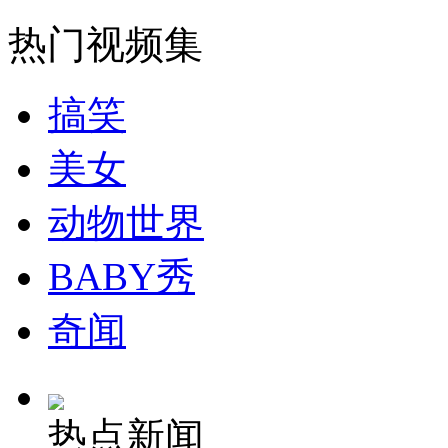
热门视频集
司机酒驾遇交警 急速倒车逃窜
搞笑
美女
动物世界
BABY秀
奇闻
热点新闻