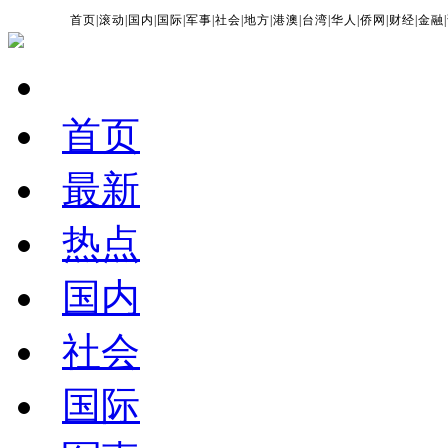
首页
|
滚动
|
国内
|
国际
|
军事
|
社会
|
地方
|
港澳
|
台湾
|
华人
|
侨网
|
财经
|
金融
|
首页
最新
热点
国内
社会
国际