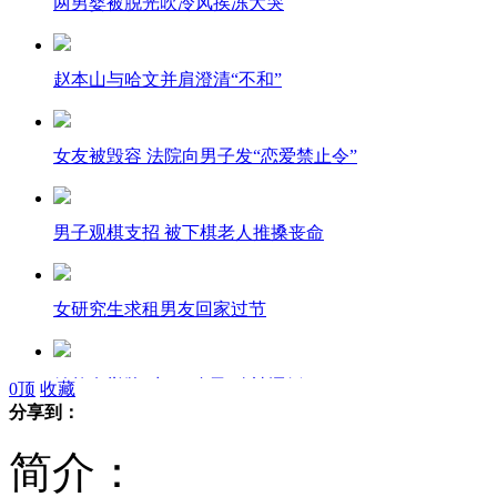
两男婴被脱光吹冷风挨冻大哭
赵本山与哈文并肩澄清“不和”
女友被毁容 法院向男子发“恋爱禁止令”
男子观棋支招 被下棋老人推搡丧命
女研究生求租男友回家过节
妙龄女举牌“出租”自己 称被逼婚
0
顶
收藏
分享到：
简介：
老汉街头摔昏 身上跌出20万现金