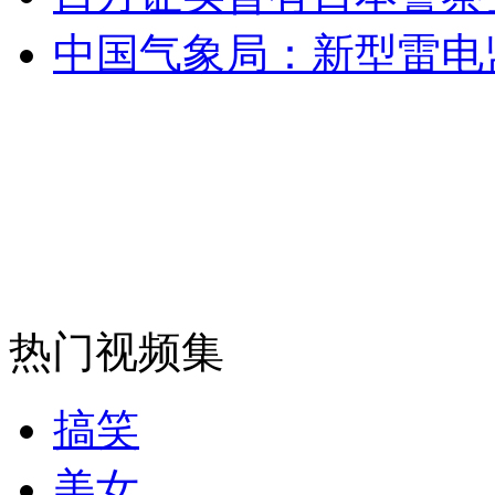
中国气象局：新型雷电
纽约上演“枕头大战”
司机酒驾遇交警 急速倒车逃窜
热门视频集
搞笑
美女