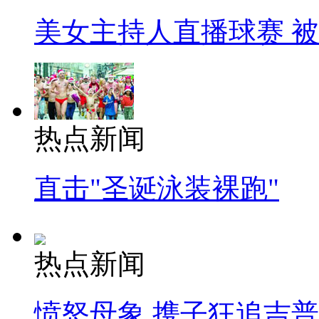
美女主持人直播球赛 
热点新闻
直击"圣诞泳装裸跑"
热点新闻
愤怒母象 携子狂追吉