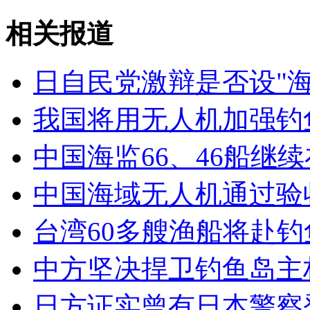
相关报道
外交部：反对强权政治霸凌主义
日自民党激辩是否设"
外交部：有关国家言论片面不公正
我国将用无人机加强钓
安徽一实载49人客车翻车
中国海监66、46船继
中国海域无人机通过验
台湾60多艘渔船将赴
走！跟着总书记去植树
中方坚决捍卫钓鱼岛主
消防员救轻生者
花炮节热闹非凡
减压"枕头大战"
日方证实曾有日本警察