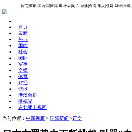
首页
|
滚动
|
国内
|
国际
|
军事
|
社会
|
地方
|
港澳
|
台湾
|
华人
|
侨网
|
财经
|
金融
|
首页
最新
热点
国内
社会
国际
军事
文娱
体育
财经
访谈
港澳台侨
微视界
东北亚电视网
当前位置：
中新视频
>
国际新闻
>
正文