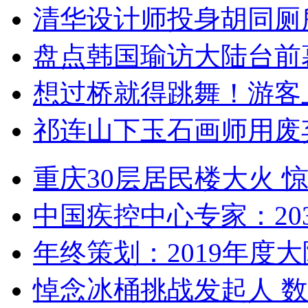
清华设计师投身胡同厕
盘点韩国瑜访大陆台前
想过桥就得跳舞！游客
祁连山下玉石画师用废
重庆30层居民楼大火
中国疾控中心专家：203
年终策划：2019年度大陆
悼念冰桶挑战发起人 数百