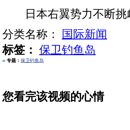
日本右翼势力不断挑衅 
李娜坚持赴日本比赛引非议
分类名称：
国际新闻
标签：
保卫钓鱼岛
实拍:小猪勇救落水小鹿
专题：
保卫钓鱼岛
山西运城恶犬咬伤多人 警民合力深夜将其击毙
您看完该视频的心情
女孩北京地铁殴打老人 痛下狠手拳打脚踢
无痛分娩是否安全 医生回应