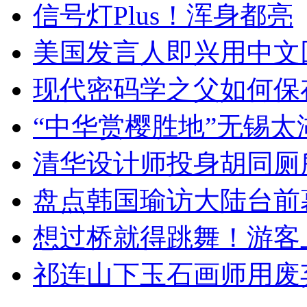
信号灯Plus！浑身都亮
美国发言人即兴用中文
现代密码学之父如何保
“中华赏樱胜地”无锡
清华设计师投身胡同厕
盘点韩国瑜访大陆台前
想过桥就得跳舞！游客
祁连山下玉石画师用废