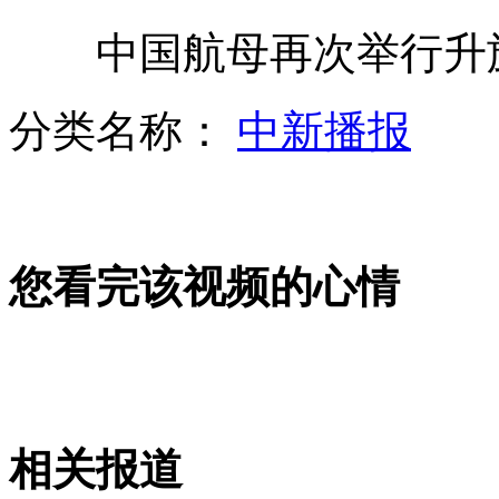
中国航母再次举行升
韩国神曲《江南Style》走红 引发模仿潮
分类名称：
中新播报
赵本山与哈文并肩澄清“不和”
实拍:男子酒后撒野 乱砖砸人被阻
您看完该视频的心情
山西运城恶犬咬伤多人 警民合力深夜将其击毙
女孩北京地铁殴打老人 痛下狠手拳打脚踢
相关报道
无痛分娩是否安全 医生回应