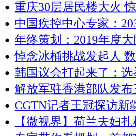
重庆30层居民楼大火
中国疾控中心专家：203
年终策划：2019年度大陆
悼念冰桶挑战发起人 数百
韩国议会打起来了：选举
解放军驻香港部队发布三
CGTN记者王冠探访新疆
【微视界】荷兰夫妇扎根青