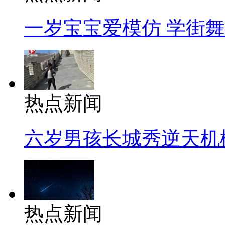
一岁宝宝爱模仿 学街
热点新闻
六岁男孩长城秀逆天机
热点新闻