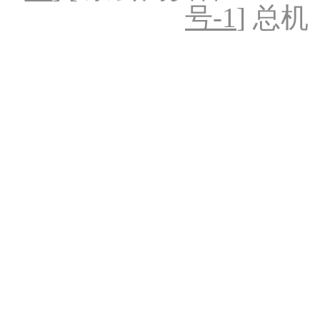
号-1
] 总机：