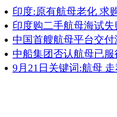
印度:原有航母老化 求
外交部：反对强权政治霸凌主义
印度购二手航母海试失败
外交部：有关国家言论片面不公正
中国首艘航母平台交付
中船集团否认航母已服
安徽一实载49人客车翻车
9月21日关键词:航母 走
走！跟着总书记去植树
消防员救轻生者
花炮节热闹非凡
减压"枕头大战"