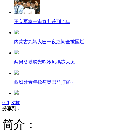
王立军案一审宣判获刑15年
内蒙古九辆大巴一夜之间全被砸烂
两男婴被脱光吹冷风挨冻大哭
西班牙青年欲与奥巴马打官司
菲前第一夫人名牌鞋遭白蚁损毁
0
顶
收藏
分享到：
简介：
安徽：喝了一杯水 丢辆公交车