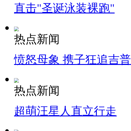
直击"圣诞泳装裸跑"
热点新闻
愤怒母象 携子狂追吉
热点新闻
超萌汪星人直立行走