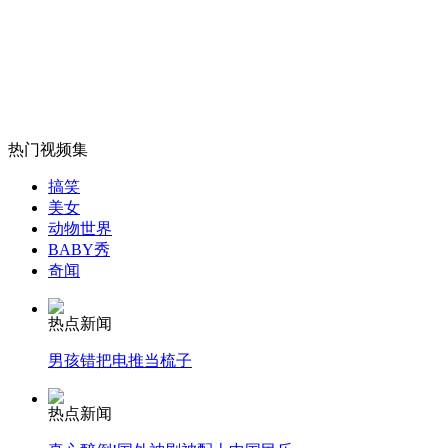
外交部：反对强权政治霸凌主义
外交部：有关国家言论片面不公正
热门视频集
安徽一实载49人客车翻车
搞笑
美女
动物世界
BABY秀
奇闻
走！跟着总书记去植树
热点新闻
消防员救轻生者
花炮节热闹非凡
减压"枕头大战"
男孩错把电推当梳子
热点新闻