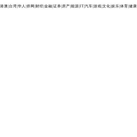
港澳
|
台湾
|
华人
|
侨网
|
财经
|
金融
|
证券
|
房产
|
能源
|
IT
|
汽车
|
游戏
|
文化
|
娱乐
|
体育
|
健康