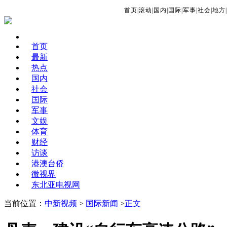
首页
|
滚动
|
国内
|
国际
|
军事
|
社会
|
地方
|
首页
最新
热点
国内
社会
国际
军事
文娱
体育
财经
访谈
港澳台侨
微视界
东北亚电视网
当前位置：
中新视频
>
国际新闻
>
正文