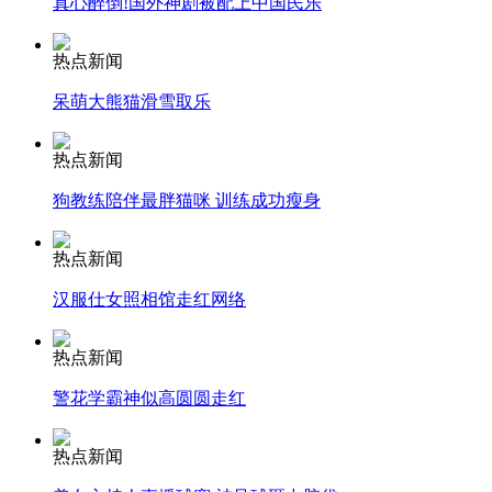
真心醉倒!国外神剧被配上中国民乐
纽约上演“枕头大战”
热点新闻
呆萌大熊猫滑雪取乐
司机酒驾遇交警 急速倒车逃窜
热点新闻
狗教练陪伴最胖猫咪 训练成功瘦身
热点新闻
汉服仕女照相馆走红网络
热点新闻
警花学霸神似高圆圆走红
热点新闻