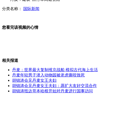
赵本山与哈文并肩澄清“不和”
分类名称：
国际新闻
实拍:男子酒后撒野 乱砖砸人被阻
您看完该视频的心情
女友被毁容 法院向男子发“恋爱禁止令”
山西运城恶犬咬伤多人 警民合力深夜将其击毙
相关报道
丹麦：世界最大复制维京战船 模拟古代海上生活
丹麦年轻男子潜入动物园被老虎撕咬致死
女孩北京地铁殴打老人 痛下狠手拳打脚踢
胡锦涛会见丹麦女王夫妇
胡锦涛会见丹麦女王夫妇：愿扩大友好交流合作
胡锦涛抵达哥本哈根开始对丹麦进行国事访问
无痛分娩是否安全 医生回应