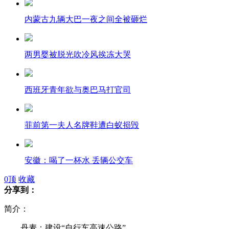
内蒙古九辆大巴一夜之间全被砸烂
两男婴被脱光吹冷风挨冻大哭
西班牙青年欲与奥巴马打官司
菲前第一夫人名牌鞋遭白蚁损毁
安徽：喝了一杯水 丢辆公交车
0
顶
收藏
分享到：
韩国神曲《江南Style》走红 引发模仿潮
简介：
丹麦：建设“自行车高速公路”