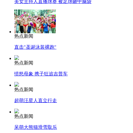
美女主持人直播球赛 被足球砸中脑袋
热点新闻
直击"圣诞泳装裸跑"
热点新闻
愤怒母象 携子狂追吉普车
热点新闻
超萌汪星人直立行走
热点新闻
呆萌大熊猫滑雪取乐