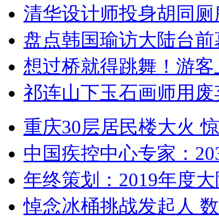
清华设计师投身胡同厕
盘点韩国瑜访大陆台前
想过桥就得跳舞！游客
祁连山下玉石画师用废
重庆30层居民楼大火
中国疾控中心专家：203
年终策划：2019年度大陆
悼念冰桶挑战发起人 数百