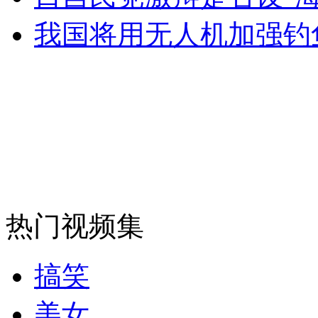
我国将用无人机加强钓
走！跟着总书记去植树
消防员救轻生者
花炮节热闹非凡
减压"枕头大战"
纽约上演“枕头大战”
热门视频集
司机酒驾遇交警 急速倒车逃窜
搞笑
美女