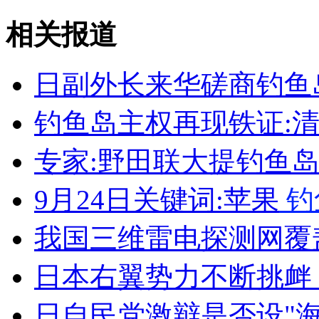
相关报道
女孩北京地铁殴打老人 痛下狠手拳打脚踢
日副外长来华磋商钓鱼
无痛分娩是否安全 医生回应
钓鱼岛主权再现铁证:
专家:野田联大提钓鱼
外交部：反对强权政治霸凌主义
9月24日关键词:苹果
钓
外交部：有关国家言论片面不公正
我国三维雷电探测网覆
日本右翼势力不断挑衅 
安徽一实载49人客车翻车
日自民党激辩是否设"