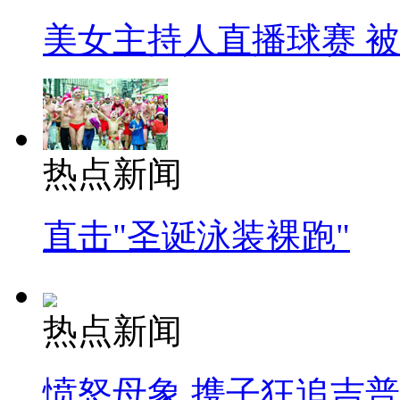
美女主持人直播球赛 
热点新闻
直击"圣诞泳装裸跑"
热点新闻
愤怒母象 携子狂追吉