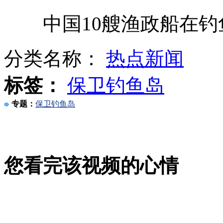
中国10艘渔政船在钓
新疆发现古墓群已出土500余件文物
分类名称：
热点新闻
星巴克进驻寺院 "中西合璧"引热议
标签：
保卫钓鱼岛
专题：
保卫钓鱼岛
歌手弦子进军影视欲试非人角色
您看完该视频的心情
吉林首届警运会开赛 注重实战应用
山西运城恶犬咬伤多人 警民合力深夜将其击毙