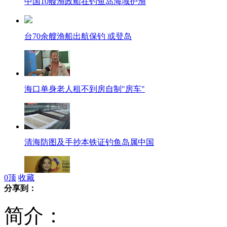
中国10艘渔政船在钓鱼岛海域护渔
台70余艘渔船出航保钓 或登岛
海口单身老人租不到房自制"房车"
清海防图及手抄本铁证钓鱼岛属中国
0
顶
收藏
分享到：
孙茜：最晚2013年上半年完婚
简介：