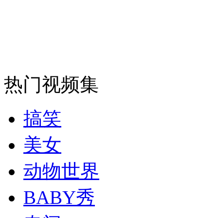
解析印度的三艘航母
山西运城恶犬咬伤多人 警民合力深夜将其击毙
热门视频集
女孩北京地铁殴打老人 痛下狠手拳打脚踢
搞笑
无痛分娩是否安全 医生回应
美女
外交部：反对强权政治霸凌主义
动物世界
外交部：有关国家言论片面不公正
BABY秀