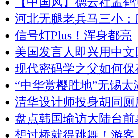
【中国风】德云社孟鹤
河北无腿老兵马三小：爬
信号灯Plus！浑身都亮
美国发言人即兴用中文
现代密码学之父如何保
“中华赏樱胜地”无锡
清华设计师投身胡同厕
盘点韩国瑜访大陆台前
想过桥就得跳舞！游客