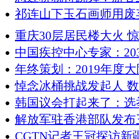
祁连山下玉石画师用废
重庆30层居民楼大火
中国疾控中心专家：203
年终策划：2019年度大陆
悼念冰桶挑战发起人 数百
韩国议会打起来了：选举
解放军驻香港部队发布三
CGTN记者王冠探访新疆