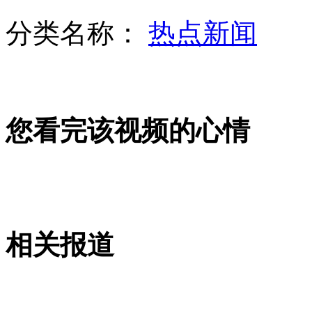
分类名称：
热点新闻
高学历美女城管成执法新"亮点"
关注中国航母 日本媒体情绪复杂
您看完该视频的心情
哥伦比亚监狱选美 助女囚改过自新
相关报道
台湾百船保钓 绕行一圈不排除登岛