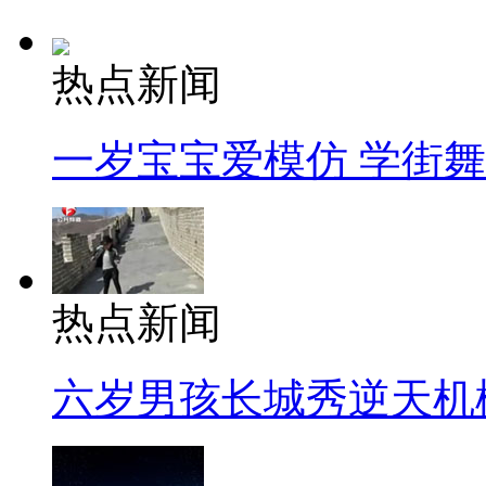
热点新闻
一岁宝宝爱模仿 学街
热点新闻
六岁男孩长城秀逆天机