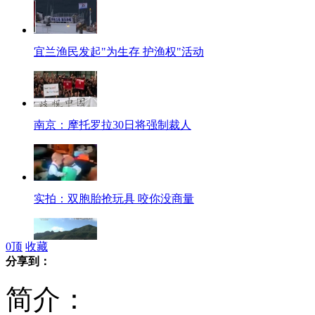
宜兰渔民发起"为生存 护渔权"活动
南京：摩托罗拉30日将强制裁人
实拍：双胞胎抢玩具 咬你没商量
0
顶
收藏
分享到：
日海上保安官钓鱼岛可实施登岛逮捕
简介：