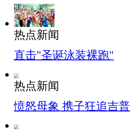
热点新闻
直击"圣诞泳装裸跑"
热点新闻
愤怒母象 携子狂追吉