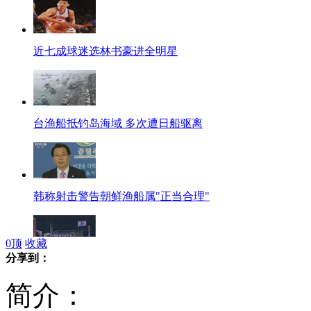
近七成球迷选林书豪进全明星
台渔船抵钓岛海域 多次遭日船驱离
韩称射击警告朝鲜渔船属"正当合理"
0
顶
收藏
分享到：
宜兰渔民发起"为生存 护渔权"活动
简介：