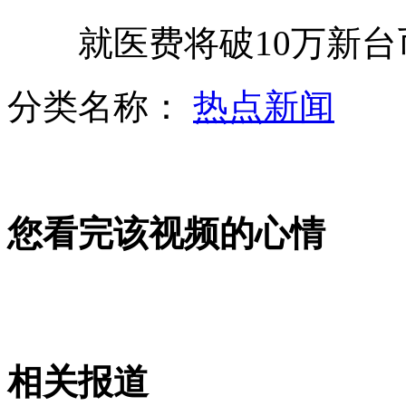
就医费将破10万新台币
南京：摩托罗拉30日将强制裁人
分类名称：
热点新闻
实拍：双胞胎抢玩具 咬你没商量
您看完该视频的心情
日海上保安官钓鱼岛可实施登岛逮捕
高学历美女城管成执法新"亮点"
相关报道