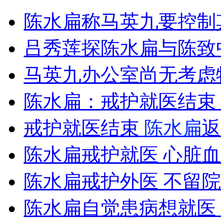
关注中国航母 日本媒体情绪复杂
陈水扁称马英九要控制
山西运城恶犬咬伤多人 警民合力深夜将其击毙
吕秀莲探陈水扁与陈致
马英九办公室尚无考虑
女孩北京地铁殴打老人 痛下狠手拳打脚踢
陈水扁：戒护就医结束
戒护就医结束
陈水扁
返
无痛分娩是否安全 医生回应
陈水扁戒护就医 心脏
外交部：反对强权政治霸凌主义
陈水扁戒护外医 不留
外交部：有关国家言论片面不公正
陈水扁自觉患病想就医