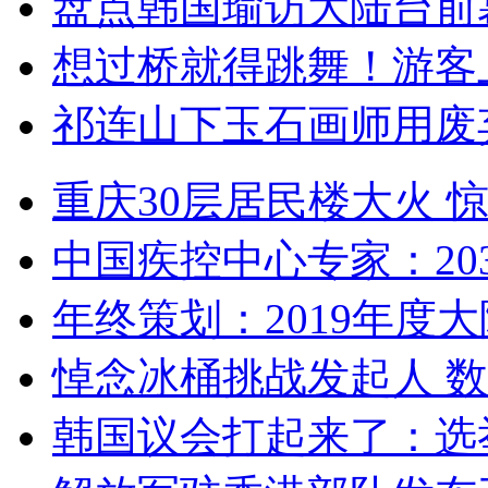
盘点韩国瑜访大陆台前
想过桥就得跳舞！游客
祁连山下玉石画师用废
重庆30层居民楼大火
中国疾控中心专家：203
年终策划：2019年度大陆
悼念冰桶挑战发起人 数百
韩国议会打起来了：选举