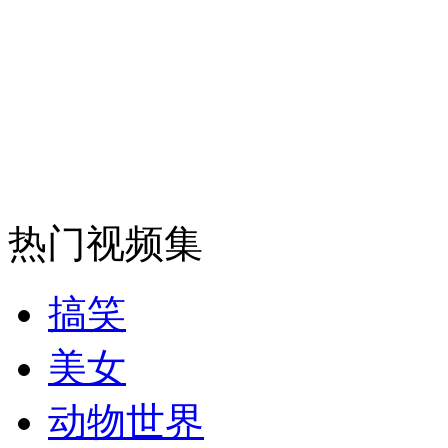
安徽一实载49人客车翻车
走！跟着总书记去植树
消防员救轻生者
花炮节热闹非凡
减压"枕头大战"
热门视频集
搞笑
纽约上演“枕头大战”
美女
动物世界
司机酒驾遇交警 急速倒车逃窜