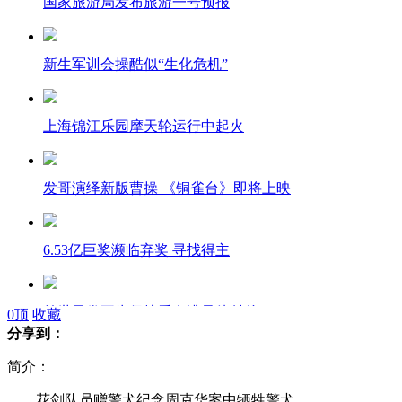
国家旅游局发布旅游一号预报
新生军训会操酷似“生化危机”
上海锦江乐园摩天轮运行中起火
发哥演绎新版曹操 《铜雀台》即将上映
6.53亿巨奖濒临弃奖 寻找得主
前世界拳王为保护爱女遭暴徒射杀
0
顶
收藏
分享到：
简介：
花剑队员赠警犬纪念周克华案牺牲警犬
花剑队员赠警犬纪念周克华案中牺牲警犬