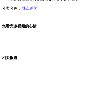
分类名称：
热点新闻
男子西餐厅吃霸王餐称"这里不挨打"
驾考新规下月实施 学车难度加大
您看完该视频的心情
山西运城恶犬咬伤多人 警民合力深夜将其击毙
相关报道
女孩北京地铁殴打老人 痛下狠手拳打脚踢
无痛分娩是否安全 医生回应
外交部：反对强权政治霸凌主义