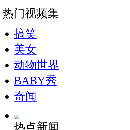
热门视频集
外交部：有关国家言论片面不公正
搞笑
安徽一实载49人客车翻车
美女
动物世界
走！跟着总书记去植树
BABY秀
奇闻
消防员救轻生者
花炮节热闹非凡
减压"枕头大战"
热点新闻
纽约上演“枕头大战”