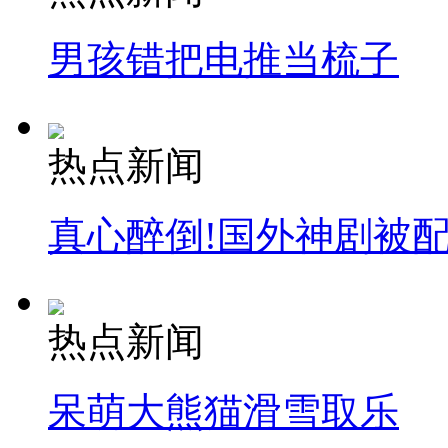
男孩错把电推当梳子
司机酒驾遇交警 急速倒车逃窜
热点新闻
真心醉倒!国外神剧被
热点新闻
呆萌大熊猫滑雪取乐