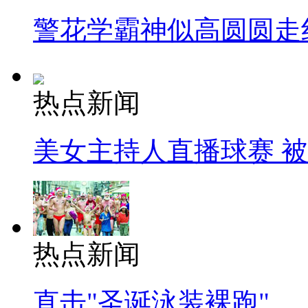
警花学霸神似高圆圆走
热点新闻
美女主持人直播球赛 
热点新闻
直击"圣诞泳装裸跑"