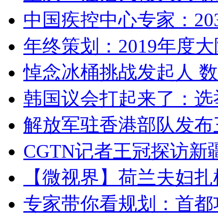
中国疾控中心专家：203
年终策划：2019年度大陆
悼念冰桶挑战发起人 数百
韩国议会打起来了：选举
解放军驻香港部队发布三
CGTN记者王冠探访新疆
【微视界】荷兰夫妇扎根青
专家带你看规划：首都功