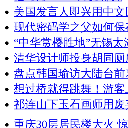
美国发言人即兴用中文
现代密码学之父如何保
“中华赏樱胜地”无锡
清华设计师投身胡同厕
盘点韩国瑜访大陆台前
想过桥就得跳舞！游客
祁连山下玉石画师用废
重庆30层居民楼大火