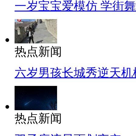
一岁宝宝爱模仿 学街
热点新闻
六岁男孩长城秀逆天机
热点新闻