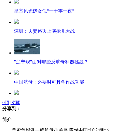
皇室风光嫁女似“一千零一夜”
深圳：夫妻路边上演抢儿大战
"辽宁舰"面对哪些反航母利器挑战？
中国航母：必要时可具备作战功能
中国航母为正师级 员额1000多人
0
顶
收藏
分享到：
简介：
美紧急增派一艘航母赴关岛 应对中国“辽宁舰”？