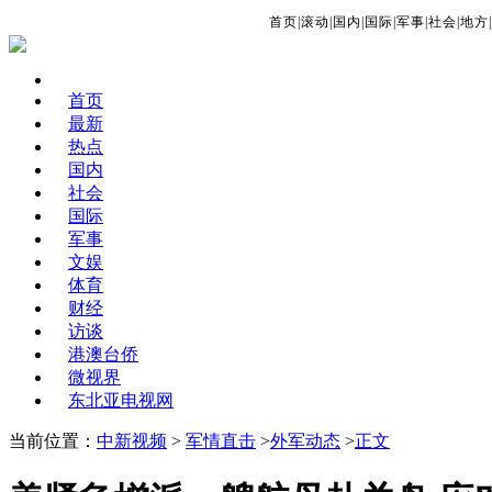
首页
|
滚动
|
国内
|
国际
|
军事
|
社会
|
地方
|
首页
最新
热点
国内
社会
国际
军事
文娱
体育
财经
访谈
港澳台侨
微视界
东北亚电视网
当前位置：
中新视频
>
军情直击
>
外军动态
>
正文