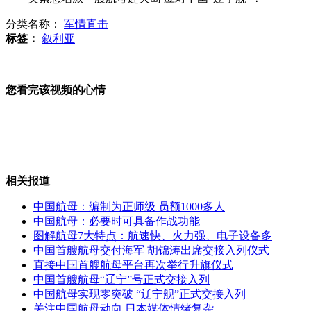
我公务船继续在钓鱼岛海域巡航
分类名称：
军情直击
标签：
叙利亚
专家详解航母交付对中国军队意味着什么
您看完该视频的心情
盘点各国海军航母的命名
相关报道
中国航母：编制为正师级 员额1000多人
中国航母：必要时可具备作战功能
中国首艘航母为何命名“辽宁舰”
图解航母7大特点：航速快、火力强、电子设备多
中国首艘航母交付海军 胡锦涛出席交接入列仪式
直接中国首艘航母平台再次举行升旗仪式
山西运城恶犬咬伤多人 警民合力深夜将其击毙
中国首艘航母“辽宁”号正式交接入列
中国航母实现零突破 “辽宁舰”正式交接入列
关注中国航母动向 日本媒体情绪复杂