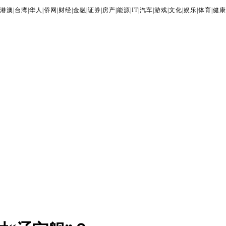
港澳
|
台湾
|
华人
|
侨网
|
财经
|
金融
|
证券
|
房产
|
能源
|
IT
|
汽车
|
游戏
|
文化
|
娱乐
|
体育
|
健康