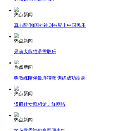
走！跟着总书记去植树
热点新闻
真心醉倒!国外神剧被配上中国民乐
消防员救轻生者
花炮节热闹非凡
减压"枕头大战"
热点新闻
呆萌大熊猫滑雪取乐
纽约上演“枕头大战”
热点新闻
狗教练陪伴最胖猫咪 训练成功瘦身
司机酒驾遇交警 急速倒车逃窜
热点新闻
汉服仕女照相馆走红网络
热点新闻
警花学霸神似高圆圆走红