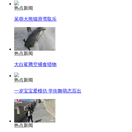
热点新闻
呆萌大熊猫滑雪取乐
热点新闻
大白鲨腾空捕食猎物
热点新闻
一岁宝宝爱模仿 学街舞萌态百出
热点新闻