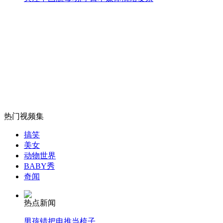
女孩北京地铁殴打老人 痛下狠手拳打脚踢
无痛分娩是否安全 医生回应
外交部：反对强权政治霸凌主义
热门视频集
外交部：有关国家言论片面不公正
搞笑
美女
动物世界
BABY秀
安徽一实载49人客车翻车
奇闻
热点新闻
男孩错把电推当梳子