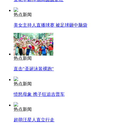
热点新闻
美女主持人直播球赛 被足球砸中脑袋
热点新闻
直击"圣诞泳装裸跑"
热点新闻
愤怒母象 携子狂追吉普车
热点新闻
超萌汪星人直立行走