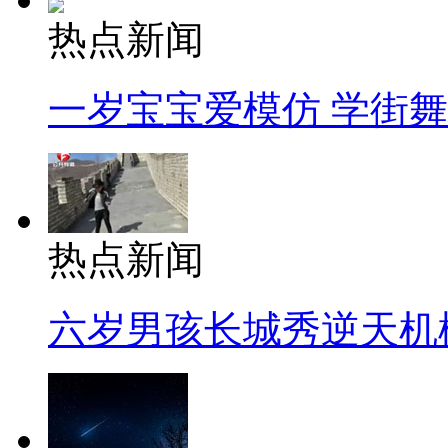
热点新闻
一岁宝宝爱模仿 学街
热点新闻
六岁男孩长城秀逆天机