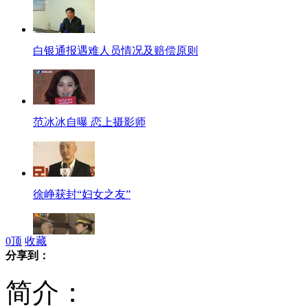
白银通报遇难人员情况及赔偿原则
范冰冰自曝 恋上摄影师
徐峥获封“妇女之友”
0
顶
收藏
分享到：
朱时茂否认重返央视春晚舞台
简介：