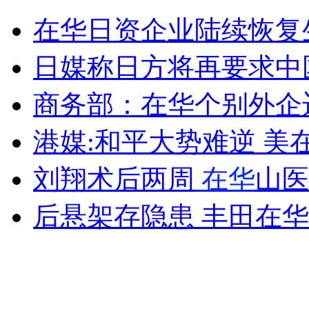
在华日资企业陆续恢复
山西运城恶犬咬伤多人 警民合力深夜将其击毙
日媒称日方将再要求中
商务部：在华个别外企
女孩北京地铁殴打老人 痛下狠手拳打脚踢
港媒:和平大势难逆 
无痛分娩是否安全 医生回应
刘翔术后两周
在华
山医
外交部：反对强权政治霸凌主义
后悬架存隐患 丰田在华召
外交部：有关国家言论片面不公正