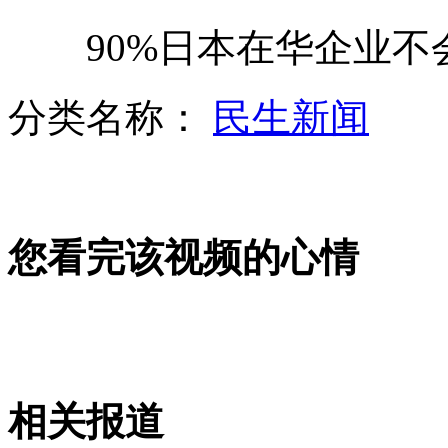
90%日本在华企业不
舰载机飞行员 海军航空兵的精英
分类名称：
民生新闻
国家煤监局通报近期煤矿事故
您看完该视频的心情
中国海军舰艇的命名规则
航母交付 海军近海防御战略未变
相关报道
实拍记者采访时被闪电击中