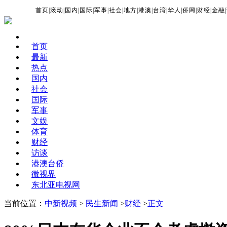
首页
|
滚动
|
国内
|
国际
|
军事
|
社会
|
地方
|
港澳
|
台湾
|
华人
|
侨网
|
财经
|
金融
|
首页
最新
热点
国内
社会
国际
军事
文娱
体育
财经
访谈
港澳台侨
微视界
东北亚电视网
当前位置：
中新视频
>
民生新闻
>
财经
>
正文