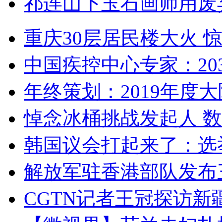
祁连山下玉石画师用废
重庆30层居民楼大火
中国疾控中心专家：203
年终策划：2019年度大陆
悼念冰桶挑战发起人 数百
韩国议会打起来了：选举
解放军驻香港部队发布三
CGTN记者王冠探访新疆