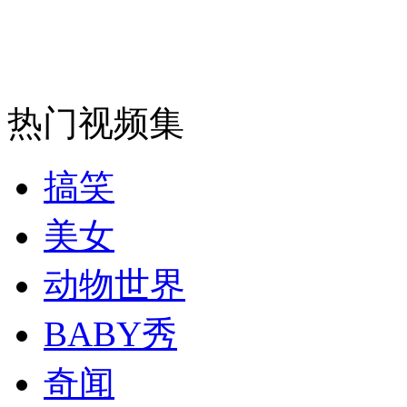
安徽一实载49人客车翻车
热门视频集
走！跟着总书记去植树
搞笑
消防员救轻生者
花炮节热闹非凡
减压"枕头大战"
美女
动物世界
纽约上演“枕头大战”
BABY秀
司机酒驾遇交警 急速倒车逃窜
奇闻