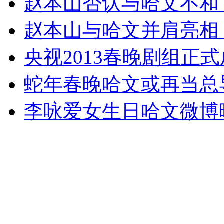
赵本山否认与哈文不和
女孩北京地铁殴打老人 痛下狠手拳打脚踢
赵本山与哈文并肩亮相 
无痛分娩是否安全 医生回应
央视2013春晚剧组正
蛇年春晚哈文或再当总导
外交部：反对强权政治霸凌主义
李咏爱女生日哈文微博晒
外交部：有关国家言论片面不公正
安徽一实载49人客车翻车