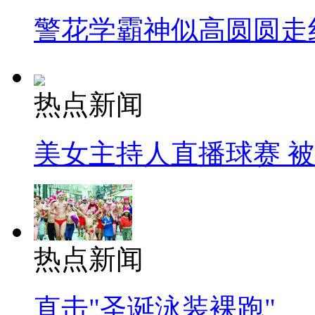
警花学霸神似高圆圆走
热点新闻
美女主持人直播球赛 
热点新闻
直击"圣诞泳装裸跑"