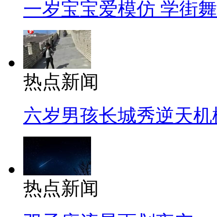
一岁宝宝爱模仿 学街
热点新闻
六岁男孩长城秀逆天机
热点新闻