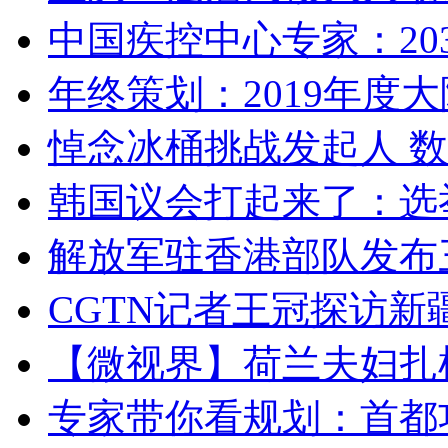
中国疾控中心专家：203
年终策划：2019年度大陆
悼念冰桶挑战发起人 数百
韩国议会打起来了：选举
解放军驻香港部队发布三
CGTN记者王冠探访新疆
【微视界】荷兰夫妇扎根青
专家带你看规划：首都功