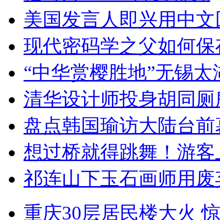
美国发言人即兴用中文
现代密码学之父如何保
“中华赏樱胜地”无锡
清华设计师投身胡同厕
盘点韩国瑜访大陆台前
想过桥就得跳舞！游客
祁连山下玉石画师用废
重庆30层居民楼大火