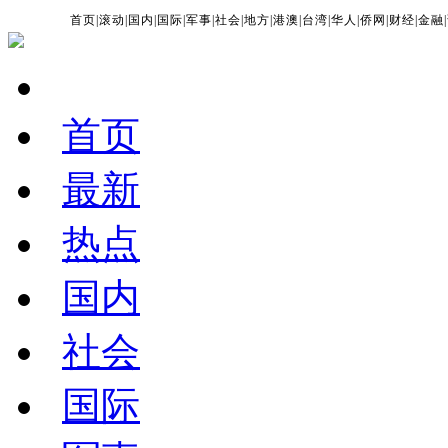
首页
|
滚动
|
国内
|
国际
|
军事
|
社会
|
地方
|
港澳
|
台湾
|
华人
|
侨网
|
财经
|
金融
|
首页
最新
热点
国内
社会
国际