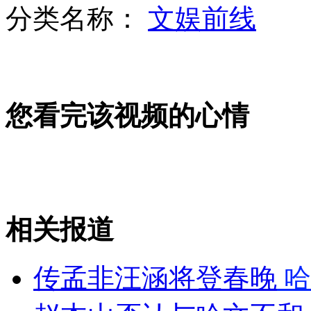
分类名称：
文娱前线
郑州一高校3名女生在宿舍被杀
您看完该视频的心情
专家:航母实战训练要"由近及远"
韩国:两栖运输舰符合F-35需求
相关报道
山西运城恶犬咬伤多人 警民合力深夜将其击毙
传孟非汪涵将登春晚
哈