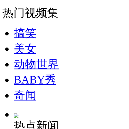
走！跟着总书记去植树
热门视频集
消防员救轻生者
花炮节热闹非凡
减压"枕头大战"
搞笑
美女
纽约上演“枕头大战”
动物世界
司机酒驾遇交警 急速倒车逃窜
BABY秀
奇闻
热点新闻