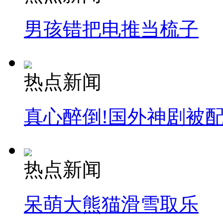
男孩错把电推当梳子
热点新闻
真心醉倒!国外神剧被
热点新闻
呆萌大熊猫滑雪取乐