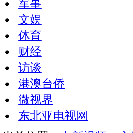
军事
文娱
体育
财经
访谈
港澳台侨
微视界
东北亚电视网