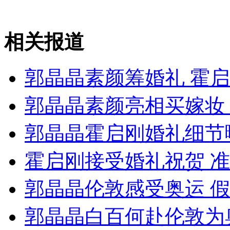
山西运城恶犬咬伤多人 警民合力深夜将其击毙
相关报道
郭晶晶素颜筹婚礼 霍
女孩北京地铁殴打老人 痛下狠手拳打脚踢
郭晶晶素颜亮相买嫁妆
无痛分娩是否安全 医生回应
郭晶晶霍启刚婚礼细节
外交部：反对强权政治霸凌主义
霍启刚接受婚礼祝贺 
郭晶晶伦敦感受奥运 
外交部：有关国家言论片面不公正
郭晶晶白百何赴伦敦为