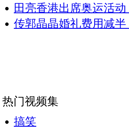
安徽一实载49人客车翻车
田亮香港出席奥运活动
传郭晶晶婚礼费用减半
走！跟着总书记去植树
消防员救轻生者
花炮节热闹非凡
减压"枕头大战"
纽约上演“枕头大战”
热门视频集
司机酒驾遇交警 急速倒车逃窜
搞笑