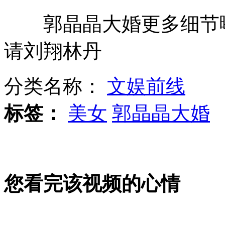
郭晶晶大婚更多细节曝光 
拍客：自行车达人一次飞跃四个人
请刘翔林丹
“最牛”公厕配空调电视沙发母婴室
分类名称：
文娱前线
标签：
美女
郭晶晶大婚
中国空军新型战机亮相珠海航展览
您看完该视频的心情
美选举日多地投票站出现混乱局面
"桑迪"致海地霍乱疫情蔓延 海地紧急状态