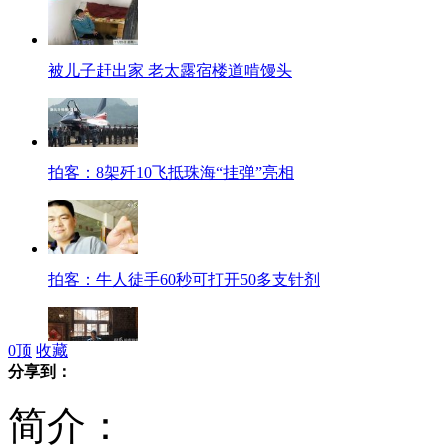
被儿子赶出家 老太露宿楼道啃馒头
拍客：8架歼10飞抵珠海“挂弹”亮相
拍客：牛人徒手60秒可打开50多支针剂
0
顶
收藏
分享到：
拍客：山村女教师养猪13年培养百位孩子
简介：