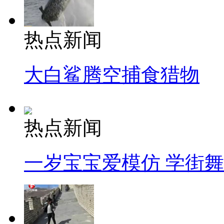
热点新闻
大白鲨腾空捕食猎物
热点新闻
一岁宝宝爱模仿 学街