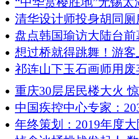
“中华赏樱胜地”无锡
清华设计师投身胡同厕
盘点韩国瑜访大陆台前
想过桥就得跳舞！游客
祁连山下玉石画师用废
重庆30层居民楼大火
中国疾控中心专家：203
年终策划：2019年度大陆