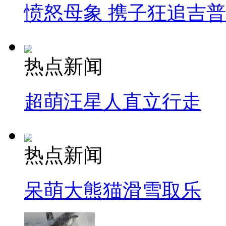
愤怒母象 携子狂追吉
热点新闻
超萌汪星人直立行走
热点新闻
呆萌大熊猫滑雪取乐