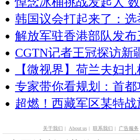
悼念冰桶挑战发起人 数百
韩国议会打起来了：选举
解放军驻香港部队发布三
CGTN记者王冠探访新疆
【微视界】荷兰夫妇扎根青
专家带你看规划：首都功
超燃！西藏军区某特战
关于我们
|
About us
|
联系我们
|
广告服务