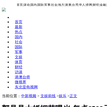
首页
|
滚动
|
国内
|
国际
|
军事
|
社会
|
地方
|
港澳
|
台湾
|
华人
|
侨网
|
财经
|
金融
|
首页
最新
热点
国内
社会
国际
军事
文娱
体育
财经
访谈
港澳台侨
微视界
东北亚电视网
当前位置：
中新视频
>
文娱前线
>
娱乐
>
正文