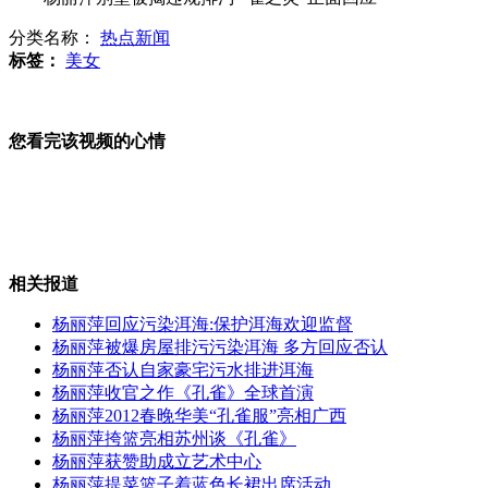
分类名称：
热点新闻
标签：
美女
新疆市民进质监实验室增强质量意识
您看完该视频的心情
海内外200多吕氏宗亲河南寻根问祖
相关报道
民间:钓鱼岛白皮书有力回应日"窃岛"
杨丽萍回应污染洱海:保护洱海欢迎监督
杨丽萍被爆房屋排污污染洱海 多方回应否认
杨丽萍否认自家豪宅污水排进洱海
山西运城恶犬咬伤多人 警民合力深夜将其击毙
杨丽萍收官之作《孔雀》全球首演
杨丽萍2012春晚华美“孔雀服”亮相广西
杨丽萍挎篮亮相苏州谈《孔雀》
杨丽萍获赞助成立艺术中心
杨丽萍提菜篮子着蓝色长裙出席活动