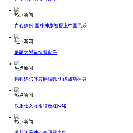
热点新闻
消防员救轻生者
花炮节热闹非凡
减压"枕头大战"
真心醉倒!国外神剧被配上中国民乐
热点新闻
纽约上演“枕头大战”
呆萌大熊猫滑雪取乐
热点新闻
司机酒驾遇交警 急速倒车逃窜
狗教练陪伴最胖猫咪 训练成功瘦身
热点新闻
汉服仕女照相馆走红网络
热点新闻
警花学霸神似高圆圆走红