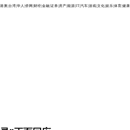
港澳
|
台湾
|
华人
|
侨网
|
财经
|
金融
|
证券
|
房产
|
能源
|
IT
|
汽车
|
游戏
|
文化
|
娱乐
|
体育
|
健康