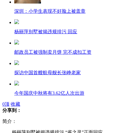
深圳：小学生表现不好脸上被盖章
杨丽萍别墅被揭违规排污 回应
邮政员工被强制卖月饼 完不成扣工资
探访中国首艘航母舰长张峥老家
今年国庆中秋将有3.62亿人次出游
0
顶
收藏
分享到：
简介：
西博会120余家日企被"温馨提示"劝退
杨丽萍别墅被揭违规排污 “雀之灵”正面回应