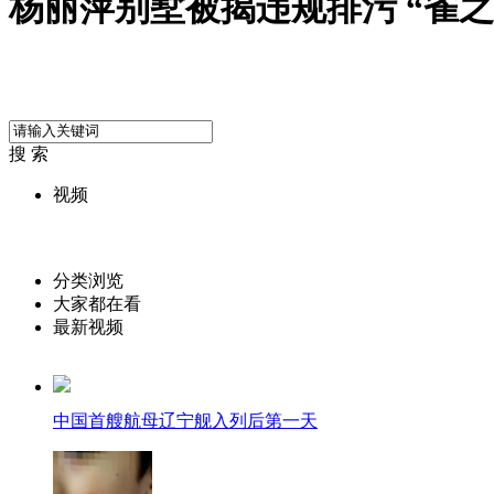
杨丽萍别墅被揭违规排污 “雀之
搜 索
视频
分类浏览
大家都在看
最新视频
中国首艘航母辽宁舰入列后第一天