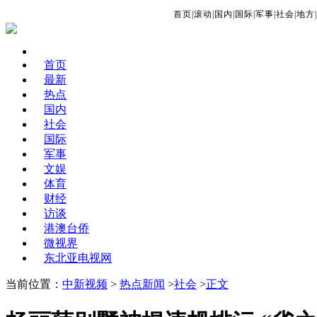
首页
|
滚动
|
国内
|
国际
|
军事
|
社会
|
地方
|
首页
最新
热点
国内
社会
国际
军事
文娱
体育
财经
访谈
港澳台侨
微视界
东北亚电视网
当前位置：
中新视频
>
热点新闻
>
社会
>
正文