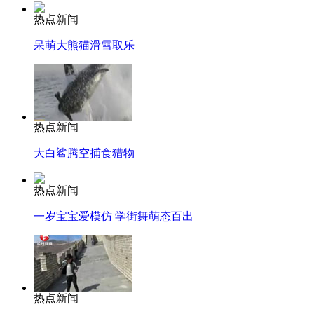
热点新闻
呆萌大熊猫滑雪取乐
热点新闻
大白鲨腾空捕食猎物
热点新闻
一岁宝宝爱模仿 学街舞萌态百出
热点新闻