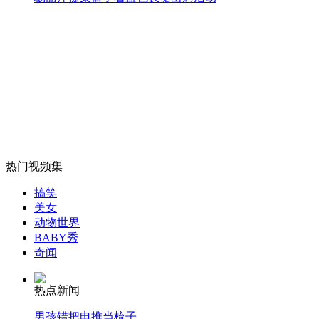
女孩北京地铁殴打老人 痛下狠手拳打脚踢
无痛分娩是否安全 医生回应
外交部：反对强权政治霸凌主义
外交部：有关国家言论片面不公正
热门视频集
搞笑
美女
动物世界
安徽一实载49人客车翻车
BABY秀
奇闻
热点新闻
走！跟着总书记去植树
男孩错把电推当梳子