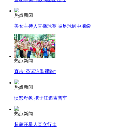
热点新闻
美女主持人直播球赛 被足球砸中脑袋
热点新闻
直击"圣诞泳装裸跑"
热点新闻
愤怒母象 携子狂追吉普车
热点新闻
超萌汪星人直立行走