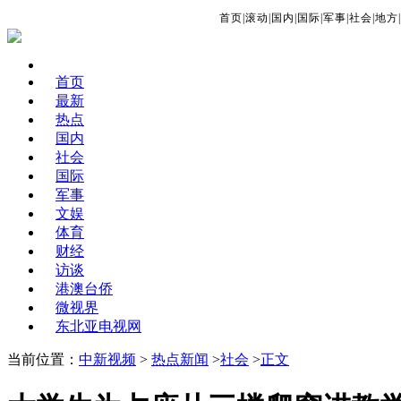
首页
|
滚动
|
国内
|
国际
|
军事
|
社会
|
地方
|
首页
最新
热点
国内
社会
国际
军事
文娱
体育
财经
访谈
港澳台侨
微视界
东北亚电视网
当前位置：
中新视频
>
热点新闻
>
社会
>
正文