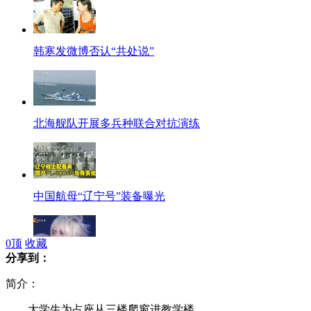
韩寒发微博否认“共处说”
北海舰队开展多兵种联合对抗演练
中国航母“辽宁号”装备曝光
0
顶
收藏
分享到：
韩庚入围MTV欧洲音乐大奖
简介：
大学生为占座从三楼爬窗进教学楼