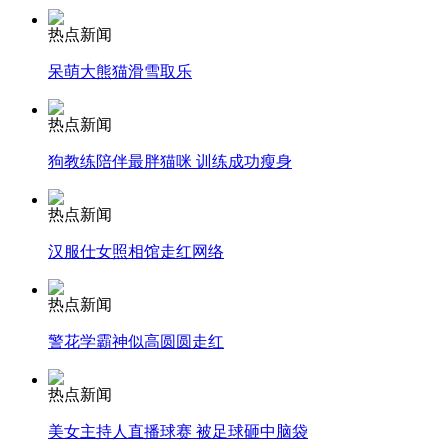
安徽一实载49人客车翻车
热点新闻
呆萌大熊猫滑雪取乐
热点新闻
走！跟着总书记去植树
狗教练陪伴最胖猫咪 训练成功瘦身
消防员救轻生者
花炮节热闹非凡
减压"枕头大战"
热点新闻
汉服仕女照相馆走红网络
热点新闻
纽约上演“枕头大战”
警花学霸神似高圆圆走红
司机酒驾遇交警 急速倒车逃窜
热点新闻
美女主持人直播球赛 被足球砸中脑袋