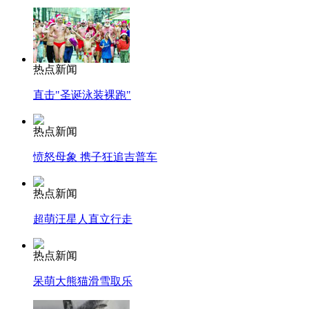
热点新闻
直击"圣诞泳装裸跑"
热点新闻
愤怒母象 携子狂追吉普车
热点新闻
超萌汪星人直立行走
热点新闻
呆萌大熊猫滑雪取乐