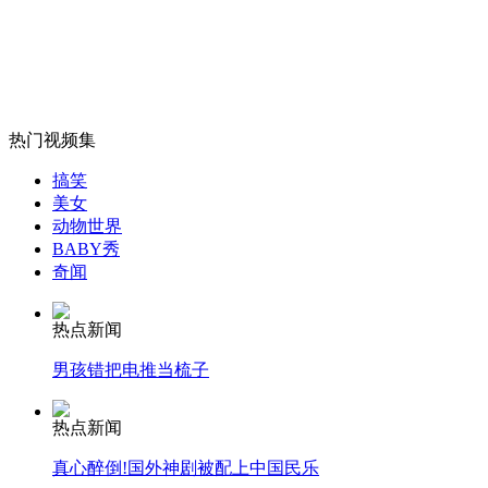
山西运城恶犬咬伤多人 警民合力深夜将其击毙
热门视频集
女孩北京地铁殴打老人 痛下狠手拳打脚踢
搞笑
美女
动物世界
无痛分娩是否安全 医生回应
BABY秀
奇闻
外交部：反对强权政治霸凌主义
热点新闻
男孩错把电推当梳子
外交部：有关国家言论片面不公正
热点新闻
真心醉倒!国外神剧被配上中国民乐