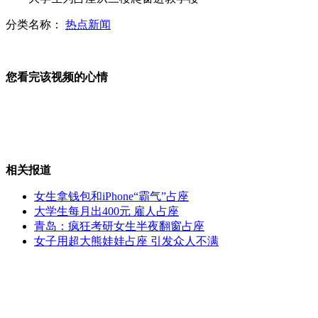
分类名称：
热点新闻
90后"白娘子"漫画寻"许仙"
您看完该视频的心情
沈阳军区举行多兵种合成营作战演练
相关报道
安倍晋三被视为对华鹰派人物
女生拿钱包和iPhone“霸气”占座
大学生每月出400元 雇人占座
青岛：疯狂考研女生半夜翻窗占座
82岁老人吃月饼被噎死
女子用超大熊娃娃占座 引发众人不满
印度在中印边境首配装甲编队