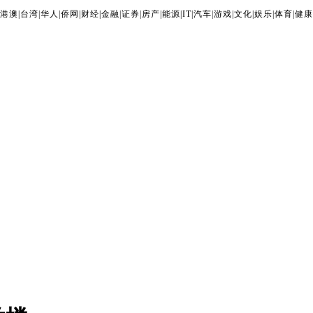
港澳
|
台湾
|
华人
|
侨网
|
财经
|
金融
|
证券
|
房产
|
能源
|
IT
|
汽车
|
游戏
|
文化
|
娱乐
|
体育
|
健康