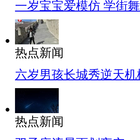
一岁宝宝爱模仿 学街
热点新闻
六岁男孩长城秀逆天机
热点新闻