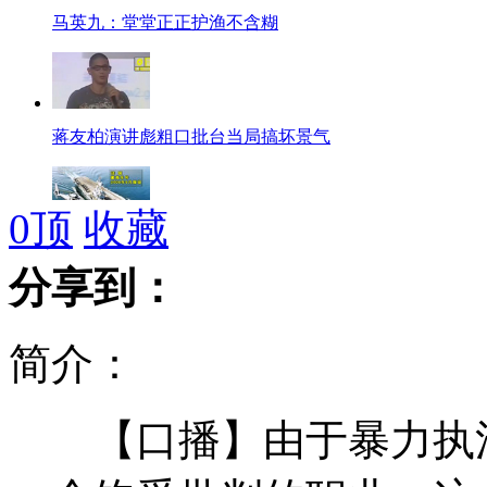
马英九：堂堂正正护渔不含糊
蒋友柏演讲彪粗口批台当局搞坏景气
0
顶
收藏
盘点世界各国航空母舰
分享到：
罗姆尼飞机开窗建议被嘲笑
简介：
意检方要求判处未预报地震科学家入狱四年
【口播】由于暴力执法
美媒：美五州立法允许学生带枪