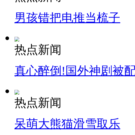
男孩错把电推当梳子
热点新闻
真心醉倒!国外神剧被
热点新闻
呆萌大熊猫滑雪取乐