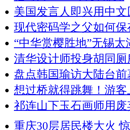
美国发言人即兴用中文
现代密码学之父如何保
“中华赏樱胜地”无锡
清华设计师投身胡同厕
盘点韩国瑜访大陆台前
想过桥就得跳舞！游客
祁连山下玉石画师用废
重庆30层居民楼大火