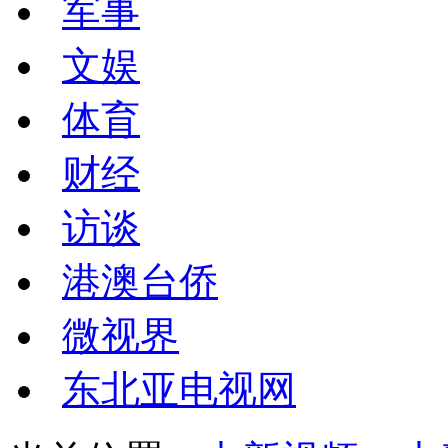
军事
文娱
体育
财经
访谈
港澳台侨
微视界
东北亚电视网