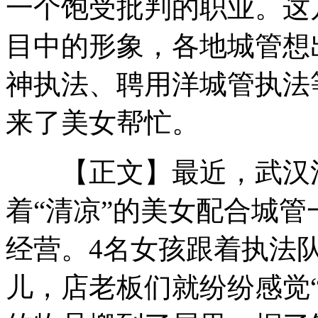
一个饱受批判的职业。这
目中的形象，各地城管想
美国市长体验苦日子一周掉3斤多肉
神执法、聘用洋城管执法
美国加州准许无人驾驶汽车上路
来了美女帮忙。
山西运城恶犬咬伤多人 警民合力深夜将其击毙
【正文】最近，武汉江
着“清凉”的美女配合城
女孩北京地铁殴打老人 痛下狠手拳打脚踢
经营。4名女孩跟着执法队
无痛分娩是否安全 医生回应
儿，店老板们就纷纷感觉
外交部：反对强权政治霸凌主义