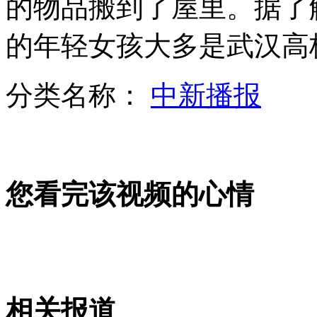
的物品搬到了屋里。据了
的年轻女孩大多是武汉高
外交部：有关国家言论片面不公正
分类名称：
中新播报
安徽一实载49人客车翻车
您看完该视频的心情
走！跟着总书记去植树
消防员救轻生者
花炮节热闹非凡
减压"枕头大战"
相关报道