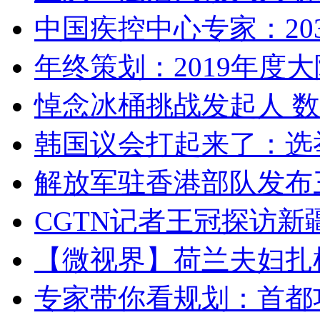
中国疾控中心专家：203
年终策划：2019年度大陆
悼念冰桶挑战发起人 数百
韩国议会打起来了：选举
解放军驻香港部队发布三
CGTN记者王冠探访新疆
【微视界】荷兰夫妇扎根青
专家带你看规划：首都功