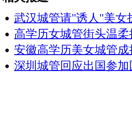
纽约上演“枕头大战”
武汉城管请"诱人"美女
司机酒驾遇交警 急速倒车逃窜
高学历女城管街头温柔
安徽高学历美女城管成
深圳城管回应出国参加