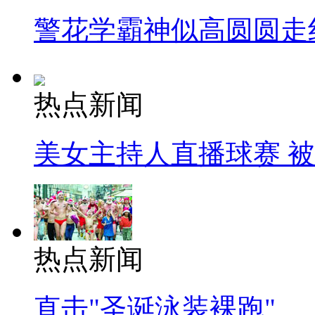
警花学霸神似高圆圆走
热点新闻
美女主持人直播球赛 
热点新闻
直击"圣诞泳装裸跑"