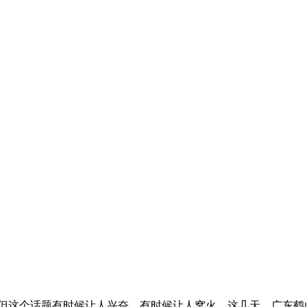
这个话题有时候让人兴奋，有时候让人窝火，这几天，广东鹤