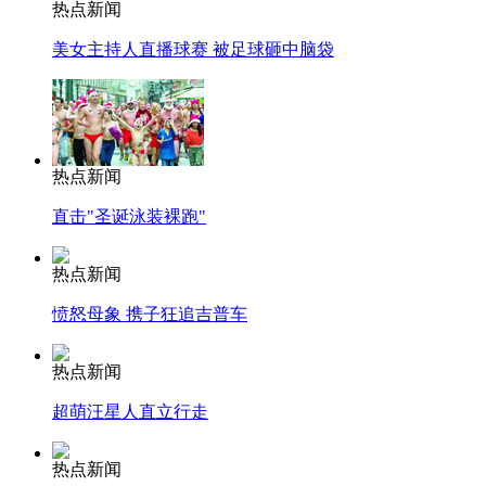
热点新闻
美女主持人直播球赛 被足球砸中脑袋
热点新闻
直击"圣诞泳装裸跑"
热点新闻
愤怒母象 携子狂追吉普车
热点新闻
超萌汪星人直立行走
热点新闻