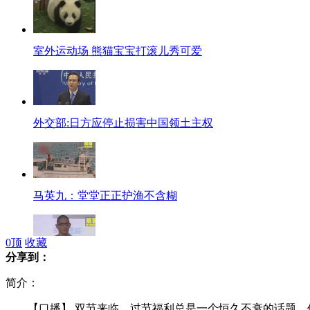
室外运动场 熊猫宝宝打滚儿秀可爱
外交部:日方应停止损害中国领土主权
马英九：堂堂正正护渔不含糊
0
顶
收藏
分享到：
蒋友柏演讲彪粗口批台当局搞坏景气
简介：
【口播】 双节来临，过节福利总是一个恒久不衰的话题，但