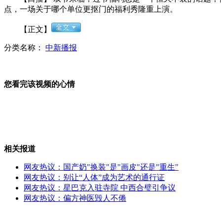
点，一场关于哪个单位更抠门的福利秀隆重上演。
盘点世界各国航空母舰
【正文】
分类名称：
中新播报
罗姆尼飞机开窗建议被嘲笑
您看完该视频的心情
意检方要求判处未预报地震科学家入狱四年
美媒：美五州立法允许学生带枪
相关报道
美国市长体验苦日子一周掉3斤多肉
网友热议：国产奶"换装"是"画皮"还是"重生"
网友热议：别让“人体”成为艺术的通行证
网友热议：星巴克入驻寺院 中西合璧引争议
山西运城恶犬咬伤多人 警民合力深夜将其击毙
网友热议：偏方神医毁人不倦