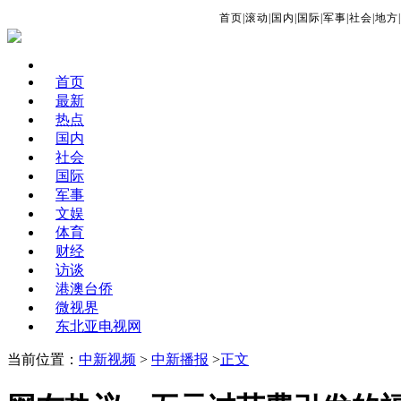
首页
|
滚动
|
国内
|
国际
|
军事
|
社会
|
地方
|
首页
最新
热点
国内
社会
国际
军事
文娱
体育
财经
访谈
港澳台侨
微视界
东北亚电视网
当前位置：
中新视频
>
中新播报
>
正文