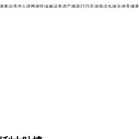
港澳
|
台湾
|
华人
|
侨网
|
财经
|
金融
|
证券
|
房产
|
能源
|
IT
|
汽车
|
游戏
|
文化
|
娱乐
|
体育
|
健康