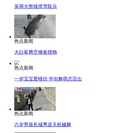
呆萌大熊猫滑雪取乐
热点新闻
大白鲨腾空捕食猎物
热点新闻
一岁宝宝爱模仿 学街舞萌态百出
热点新闻
六岁男孩长城秀逆天机械舞