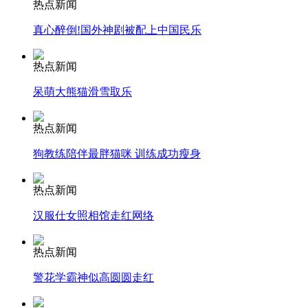
热点新闻
走！跟着总书记去植树
真心醉倒!国外神剧被配上中国民乐
消防员救轻生者
花炮节热闹非凡
减压"枕头大战"
热点新闻
呆萌大熊猫滑雪取乐
热点新闻
纽约上演“枕头大战”
狗教练陪伴最胖猫咪 训练成功瘦身
司机酒驾遇交警 急速倒车逃窜
热点新闻
汉服仕女照相馆走红网络
热点新闻
警花学霸神似高圆圆走红