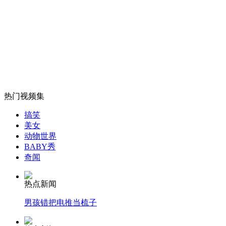
女孩北京地铁殴打老人 痛下狠手拳打脚踢
无痛分娩是否安全 医生回应
外交部：反对强权政治霸凌主义
热门视频集
搞笑
美女
外交部：有关国家言论片面不公正
动物世界
BABY秀
奇闻
安徽一实载49人客车翻车
热点新闻
男孩错把电推当梳子