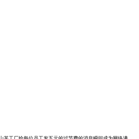
山某工厂给每位员工发五元的过节费的消息瞬间成为网络沸