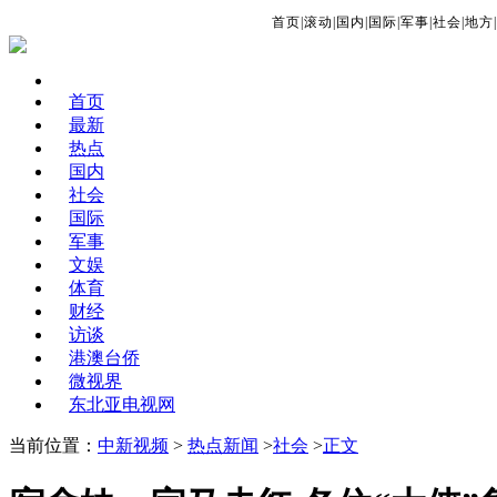
首页
|
滚动
|
国内
|
国际
|
军事
|
社会
|
地方
|
首页
最新
热点
国内
社会
国际
军事
文娱
体育
财经
访谈
港澳台侨
微视界
东北亚电视网
当前位置：
中新视频
>
热点新闻
>
社会
>
正文