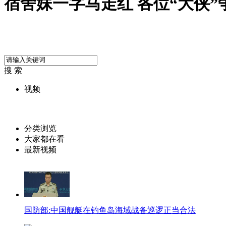
宿舍妹一字马走红 各位“大侠”
搜 索
视频
分类浏览
大家都在看
最新视频
国防部:中国舰艇在钓鱼岛海域战备巡逻正当合法