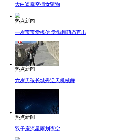
大白鲨腾空捕食猎物
热点新闻
一岁宝宝爱模仿 学街舞萌态百出
热点新闻
六岁男孩长城秀逆天机械舞
热点新闻
双子座流星雨划夜空