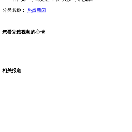
实拍轿车遭电线勾绊 被直勾勾吊起
分类名称：
热点新闻
三岁儿子熟练偷窃 原是母亲教唆
您看完该视频的心情
男子当街遭绑架 记者照片拍下全程
山西运城恶犬咬伤多人 警民合力深夜将其击毙
相关报道
女孩北京地铁殴打老人 痛下狠手拳打脚踢
无痛分娩是否安全 医生回应