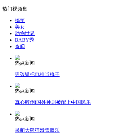
外交部：反对强权政治霸凌主义
热门视频集
搞笑
外交部：有关国家言论片面不公正
美女
动物世界
BABY秀
奇闻
安徽一实载49人客车翻车
热点新闻
男孩错把电推当梳子
走！跟着总书记去植树
热点新闻
真心醉倒!国外神剧被配上中国民乐
消防员救轻生者
花炮节热闹非凡
减压"枕头大战"
热点新闻
呆萌大熊猫滑雪取乐