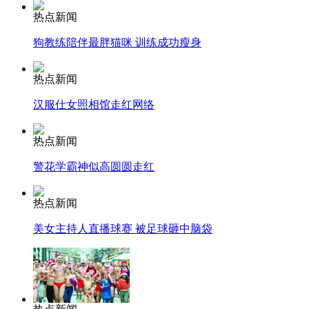
纽约上演“枕头大战”
热点新闻
狗教练陪伴最胖猫咪 训练成功瘦身
司机酒驾遇交警 急速倒车逃窜
热点新闻
汉服仕女照相馆走红网络
热点新闻
警花学霸神似高圆圆走红
热点新闻
美女主持人直播球赛 被足球砸中脑袋