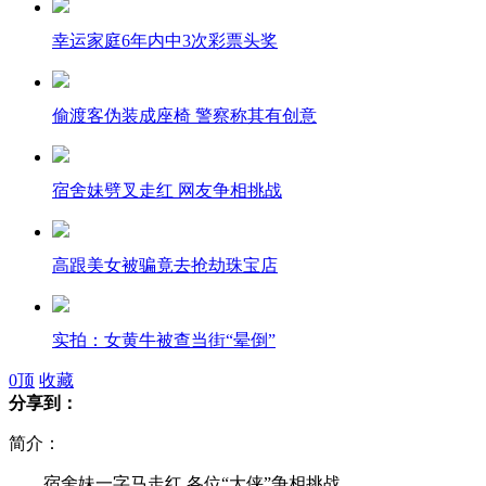
幸运家庭6年内中3次彩票头奖
偷渡客伪装成座椅 警察称其有创意
宿舍妹劈叉走红 网友争相挑战
高跟美女被骗竟去抢劫珠宝店
实拍：女黄牛被查当街“晕倒”
0
顶
收藏
分享到：
高速两车对撞 小伙被甩出安然无恙
简介：
宿舍妹一字马走红 各位“大侠”争相挑战