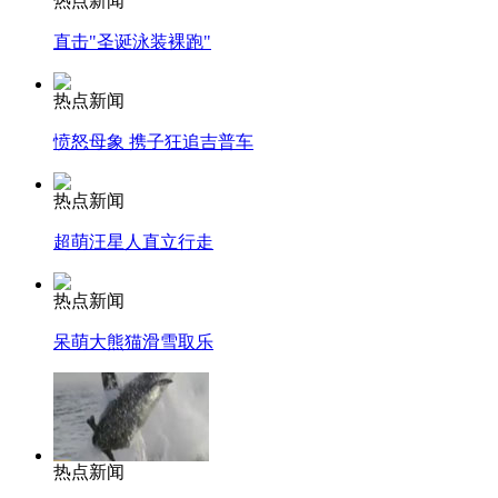
热点新闻
直击"圣诞泳装裸跑"
热点新闻
愤怒母象 携子狂追吉普车
热点新闻
超萌汪星人直立行走
热点新闻
呆萌大熊猫滑雪取乐
热点新闻