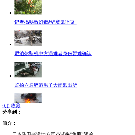
记者揭秘致幻毒品"魔鬼呼吸"
尼泊尔坠机中方遇难者身份暂难确认
监拍六名醉酒男子大闹派出所
0
顶
收藏
分享到：
5中国人死于飞机坠毁 或飞鸟导致
简介：
日本防卫省邀地方官员试乘"鱼鹰"遇冷