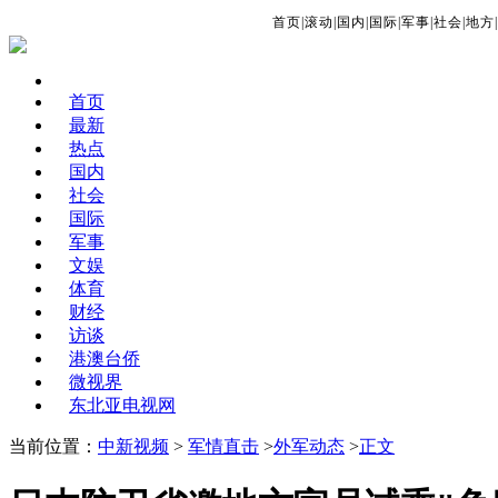
首页
|
滚动
|
国内
|
国际
|
军事
|
社会
|
地方
|
首页
最新
热点
国内
社会
国际
军事
文娱
体育
财经
访谈
港澳台侨
微视界
东北亚电视网
当前位置：
中新视频
>
军情直击
>
外军动态
>
正文