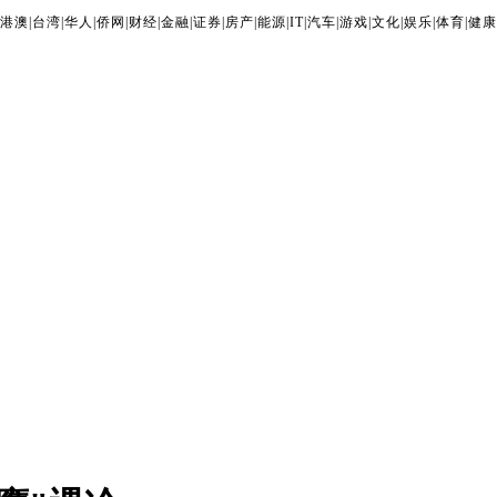
港澳
|
台湾
|
华人
|
侨网
|
财经
|
金融
|
证券
|
房产
|
能源
|
IT
|
汽车
|
游戏
|
文化
|
娱乐
|
体育
|
健康