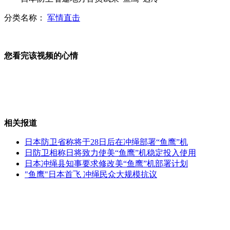
分类名称：
军情直击
实拍尼泊尔坠机现场
您看完该视频的心情
调皮小鸟挑逗小猫最终被捉
实拍：致19人遇难尼坠机现场惨淡
相关报道
日本防卫省称将于28日后在冲绳部署“鱼鹰”机
日防卫相称日将致力使美“鱼鹰”机稳定投入使用
日本冲绳县知事要求修改美“鱼鹰”机部署计划
美国五个州立法允许学生“带枪上课”
"鱼鹰"日本首飞 冲绳民众大规模抗议
环卫工因私家车堵路垃圾砸车泄愤