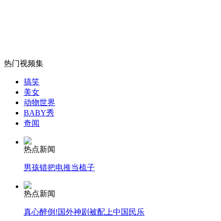
山西运城恶犬咬伤多人 警民合力深夜将其击毙
女孩北京地铁殴打老人 痛下狠手拳打脚踢
热门视频集
搞笑
无痛分娩是否安全 医生回应
美女
动物世界
BABY秀
奇闻
外交部：反对强权政治霸凌主义
热点新闻
外交部：有关国家言论片面不公正
男孩错把电推当梳子
热点新闻
安徽一实载49人客车翻车
真心醉倒!国外神剧被配上中国民乐