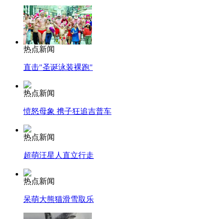
热点新闻
直击"圣诞泳装裸跑"
热点新闻
愤怒母象 携子狂追吉普车
热点新闻
超萌汪星人直立行走
热点新闻
呆萌大熊猫滑雪取乐