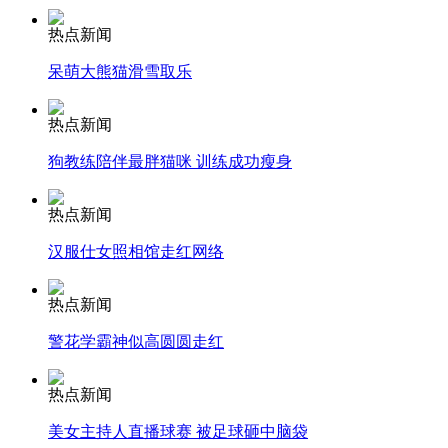
热点新闻
呆萌大熊猫滑雪取乐
走！跟着总书记去植树
热点新闻
消防员救轻生者
花炮节热闹非凡
减压"枕头大战"
狗教练陪伴最胖猫咪 训练成功瘦身
热点新闻
汉服仕女照相馆走红网络
纽约上演“枕头大战”
热点新闻
司机酒驾遇交警 急速倒车逃窜
警花学霸神似高圆圆走红
热点新闻
美女主持人直播球赛 被足球砸中脑袋