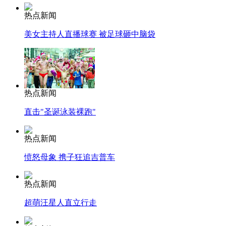
热点新闻
美女主持人直播球赛 被足球砸中脑袋
热点新闻
直击"圣诞泳装裸跑"
热点新闻
愤怒母象 携子狂追吉普车
热点新闻
超萌汪星人直立行走