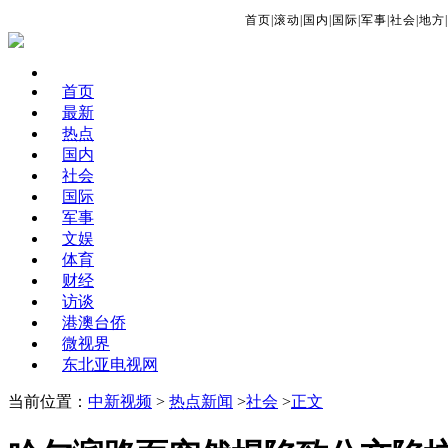
首页
|
滚动
|
国内
|
国际
|
军事
|
社会
|
地方
|
首页
最新
热点
国内
社会
国际
军事
文娱
体育
财经
访谈
港澳台侨
微视界
东北亚电视网
当前位置：
中新视频
>
热点新闻
>
社会
>
正文