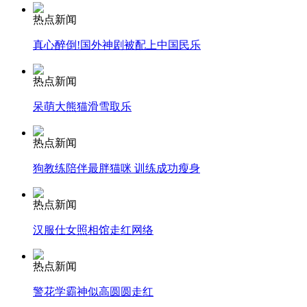
热点新闻
走！跟着总书记去植树
真心醉倒!国外神剧被配上中国民乐
热点新闻
消防员救轻生者
花炮节热闹非凡
减压"枕头大战"
呆萌大熊猫滑雪取乐
热点新闻
纽约上演“枕头大战”
狗教练陪伴最胖猫咪 训练成功瘦身
热点新闻
司机酒驾遇交警 急速倒车逃窜
汉服仕女照相馆走红网络
热点新闻
警花学霸神似高圆圆走红