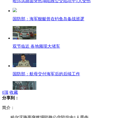
哈尔滨路面突然塌陷致公交陷坑中1人受伤
国防部：海军舰艇曾在钓鱼岛备战巡逻
双节临近 各地频现大堵车
国防部：航母交付海军后的后续工作
0
顶
收藏
分享到：
地铁禁食：乘坐地铁能否吃东西引热议
简介：
哈尔滨路面突然塌陷致公交陷坑中1人受伤