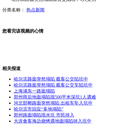
分类名称：
热点新闻
国防部就近期网络热点问题回答记者提问
您看完该视频的心情
武汉规定禁止乘坐地铁时吃东西
相关报道
亚丁湾特战队员为商船实施随船护卫
哈尔滨路面突然塌陷 载客公交陷坑中
哈尔滨路面突然塌陷 载客公交车陷坑中
上海浦东一路面塌陷
郑州雨后地面塌陷现500平米深坑1人遇难
国防部：海军为我国海上活动提供安全保障
河北邯郸路面突然塌陷 出租车坠入坑中
哈尔滨市回应“多地塌陷”
郑州路面塌陷现水坑 市民掉入
山西运城恶犬咬伤多人 警民合力深夜将其击毙
大连食客海边烧烤遇地面塌陷掉入坑中