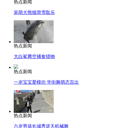
热点新闻
呆萌大熊猫滑雪取乐
热点新闻
大白鲨腾空捕食猎物
热点新闻
一岁宝宝爱模仿 学街舞萌态百出
热点新闻
六岁男孩长城秀逆天机械舞