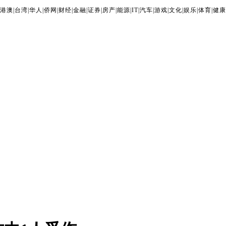
港澳
|
台湾
|
华人
|
侨网
|
财经
|
金融
|
证券
|
房产
|
能源
|
IT
|
汽车
|
游戏
|
文化
|
娱乐
|
体育
|
健康