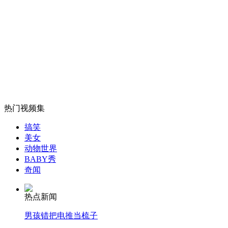
女孩北京地铁殴打老人 痛下狠手拳打脚踢
无痛分娩是否安全 医生回应
热门视频集
外交部：反对强权政治霸凌主义
搞笑
美女
外交部：有关国家言论片面不公正
动物世界
BABY秀
奇闻
热点新闻
安徽一实载49人客车翻车
男孩错把电推当梳子