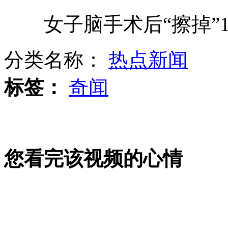
女子脑手术后“擦掉”1
上海：黄牛被查 当街“晕倒”
分类名称：
热点新闻
武汉：35张照片迫使绑匪放人
标签：
奇闻
山西运城恶犬咬伤多人 警民合力深夜将其击毙
女孩北京地铁殴打老人 痛下狠手拳打脚踢
您看完该视频的心情
无痛分娩是否安全 医生回应
外交部：反对强权政治霸凌主义