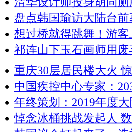
清华设计师投身胡同厕
盘点韩国瑜访大陆台前
想过桥就得跳舞！游客
祁连山下玉石画师用废
重庆30层居民楼大火
中国疾控中心专家：203
年终策划：2019年度大陆
悼念冰桶挑战发起人 数百