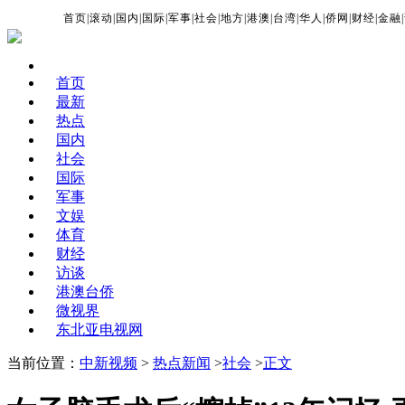
首页
|
滚动
|
国内
|
国际
|
军事
|
社会
|
地方
|
港澳
|
台湾
|
华人
|
侨网
|
财经
|
金融
|
首页
最新
热点
国内
社会
国际
军事
文娱
体育
财经
访谈
港澳台侨
微视界
东北亚电视网
当前位置：
中新视频
>
热点新闻
>
社会
>
正文