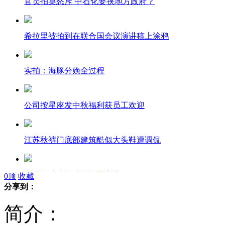
官员拍桌怒斥 中石化要挟地方政府？
希拉里被拍到在联合国会议演讲稿上涂鸦
实拍：海豚分娩全过程
公司按星座发中秋福利获员工欢迎
江苏秋裤门底部建筑酷似大头鞋遭调侃
男子驾驶喷气式飞行器上班
0
顶
收藏
分享到：
简介：
美国：“半机器人”蟑螂参与事故搜救