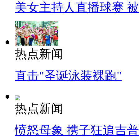
美女主持人直播球赛 
热点新闻
直击"圣诞泳装裸跑"
热点新闻
愤怒母象 携子狂追吉