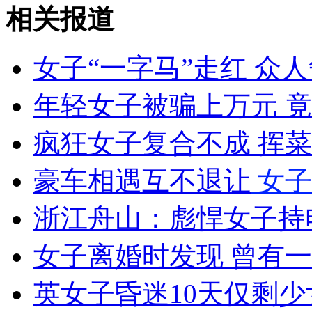
相关报道
外交部：有关国家言论片面不公正
女子“一字马”走红 众
年轻女子被骗上万元 
安徽一实载49人客车翻车
疯狂女子复合不成 挥
豪车相遇互不退让
女子
走！跟着总书记去植树
浙江舟山：彪悍女子持
消防员救轻生者
花炮节热闹非凡
减压"枕头大战"
女子离婚时发现 曾有
英女子昏迷10天仅剩少
纽约上演“枕头大战”